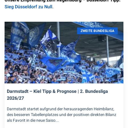
Sieg Düsseldorf zu Null
.
ZWEITE BUNDESLIGA
Darmstadt – Kiel Tipp & Prognose | 2. Bundesliga
2026/27
Darmstadt startet aufgrund der herausragenden Heimbilanz,
des besseren Tabellenplatzes und der positiven direkten Bilanz
als Favorit in die neue Saiso...