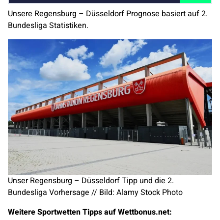
Unsere Regensburg – Düsseldorf Prognose basiert auf 2.
Bundesliga Statistiken.
Unser Regensburg – Düsseldorf Tipp und die 2.
Bundesliga Vorhersage // Bild: Alamy Stock Photo
Weitere Sportwetten Tipps auf Wettbonus.net: