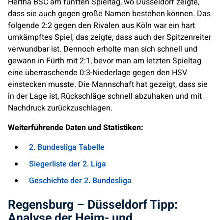
Hertha BSC am fünften Spieltag, wo Düsseldorf zeigte,
dass sie auch gegen große Namen bestehen können. Das
folgende 2:2 gegen den Rivalen aus Köln war ein hart
umkämpftes Spiel, das zeigte, dass auch der Spitzenreiter
verwundbar ist. Dennoch erholte man sich schnell und
gewann in Fürth mit 2:1, bevor man am letzten Spieltag
eine überraschende 0:3-Niederlage gegen den HSV
einstecken musste. Die Mannschaft hat gezeigt, dass sie
in der Lage ist, Rückschläge schnell abzuhaken und mit
Nachdruck zurückzuschlagen.
Weiterführende Daten und Statistiken:
2. Bundesliga Tabelle
Siegerliste der 2. Liga
Geschichte der 2. Bundesliga
Regensburg – Düsseldorf Tipp:
Analyse der Heim- und