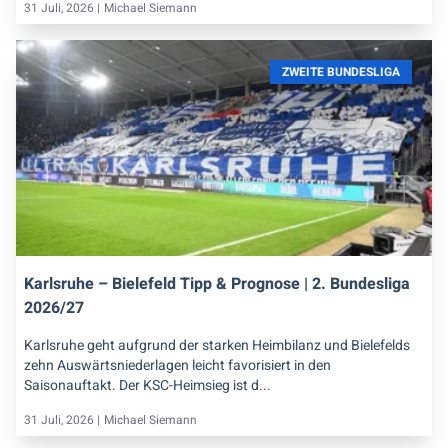
31 Juli, 2026 |
Michael Siemann
ZWEITE BUNDESLIGA
Karlsruhe – Bielefeld Tipp & Prognose | 2. Bundesliga
2026/27
Karlsruhe geht aufgrund der starken Heimbilanz und Bielefelds
zehn Auswärtsniederlagen leicht favorisiert in den
Saisonauftakt. Der KSC-Heimsieg ist d...
31 Juli, 2026 |
Michael Siemann