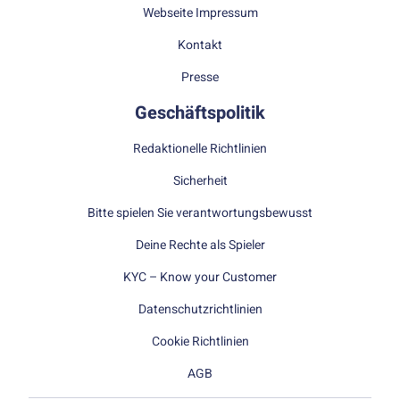
Webseite Impressum
Kontakt
Presse
Geschäftspolitik
Redaktionelle Richtlinien
Sicherheit
Bitte spielen Sie verantwortungsbewusst
Deine Rechte als Spieler
KYC – Know your Customer
Datenschutzrichtlinien
Cookie Richtlinien
AGB