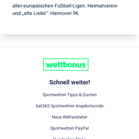
aller europäischen Fußball-Ligen. Heimatverein
und „alte Liebe“: Hannover 96
Schnell weiter!
Sportwetten Tipps & Quoten
bet365 Sportwetten Angebotscode
Neue Wettanbieter
Sportwetten PayPal