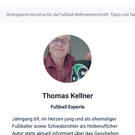
Strategische Ansätze für die Fußball-Weltmeisterschaft: Tipps und Ta
Thomas Kellner
Fußball Experte
Jahrgang 69, im Herzen jung und als ehemaliger
Fußballer sowie Schiedsrichter als freiberuflicher
Autor stets aktuell informiert über das Geschehen