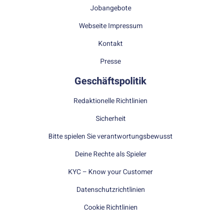
Jobangebote
Webseite Impressum
Kontakt
Presse
Geschäftspolitik
Redaktionelle Richtlinien
Sicherheit
Bitte spielen Sie verantwortungsbewusst
Deine Rechte als Spieler
KYC – Know your Customer
Datenschutzrichtlinien
Cookie Richtlinien