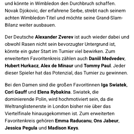
und könnte in Wimbledon den Durchbruch schaffen.
Novak Djokovic, der erfahrene Serbe, strebt nach seinem
achten Wimbledon-Titel und möchte seine Grand-Slam-
Bilanz weiter ausbauen.
Der Deutsche
Alexander Zverev
ist auch wieder dabei und
obwohl Rasen nicht sein bevorzugter Untergrund ist,
könnte ein guter Start im Turnier viel bewirken. Zum
erweiterten Favoritenkreis zählen auch
Daniil Medvedev
,
Hubert Hurkacz
,
Alex de Minaur
und
Tommy Paul
. Jeder
dieser Spieler hat das Potenzial, das Turnier zu gewinnen.
Bei den Damen sind die großen Favoritinnen
Iga Swiatek
,
Cori Gauff
und
Elena Rybakina
. Swiatek, die
dominierende Polin, wird hochmotiviert sein, da die
Weltranglistenerste in London bisher nie über das
Viertelfinale hinausgekommen ist. Zum erweiterten
Favoritenkreis gehören
Emma Raducanu
,
Ons Jabeur
,
Jessica Pegula
und
Madison Keys
.