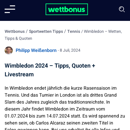
/
/
Wettbonus
Sportwetten Tipps
Tennis
/
Wimbledon – Wetten,
Tipps & Quoten
Philipp Weißenborn
- 8 Juli, 2024
Wimbledon 2024 – Tipps, Quoten +
Livestream
In Wimbledon endet jährlich die kurze Rasensaison im
Tennis. Und das Turnier in London ist als drittes Grand
Slam des Jahres zugleich das traditionsreichste. In
diesem Jahr findet Wimbledon im Zeitraum vom
01.07.2024 bis zum 14.07.2024 statt. Es wird spannend zu
sehen sein, ob Carlos Alcaraz seinen zweiten Titel in