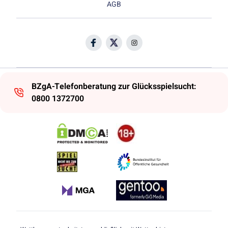
AGB
BZgA-Telefonberatung zur Glücksspielsucht:
0800 1372700