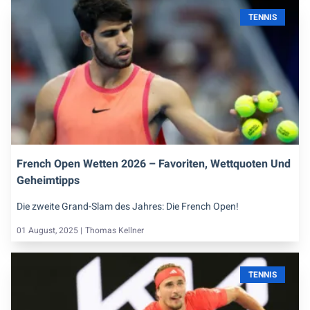
TENNIS
French Open Wetten 2026 – Favoriten, Wettquoten Und
Geheimtipps
Die zweite Grand-Slam des Jahres: Die French Open!
01 August, 2025 |
Thomas Kellner
TENNIS