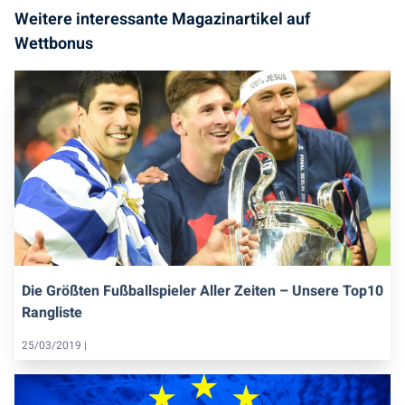
Weitere interessante Magazinartikel auf
Wettbonus
Die Größten Fußballspieler Aller Zeiten – Unsere Top10
Rangliste
25/03/2019 |