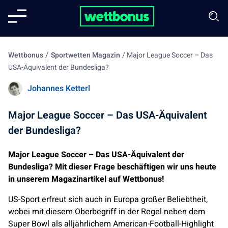
/
Wettbonus
Sportwetten Magazin
/
Major League Soccer – Das
USA-Äquivalent der Bundesliga?
Johannes Ketterl
Major League Soccer – Das USA-Äquivalent
der Bundesliga?
Major League Soccer – Das USA-Äquivalent der
Bundesliga? Mit dieser Frage beschäftigen wir uns heute
in unserem Magazinartikel auf Wettbonus!
US-Sport erfreut sich auch in Europa großer Beliebtheit,
wobei mit diesem Oberbegriff in der Regel neben dem
Super Bowl als alljährlichem American-Football-Highlight