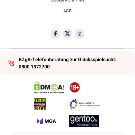
Cookie Richtlinien
AGB
BZgA-Telefonberatung zur Glücksspielsucht:
0800 1372700