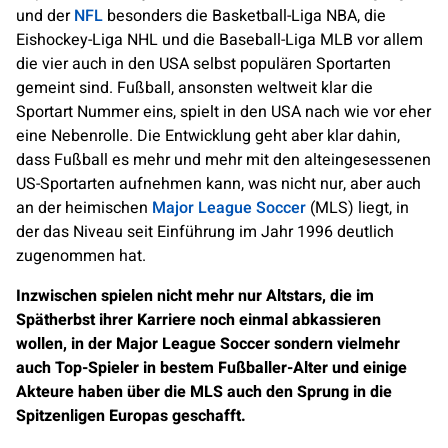
und der
NFL
besonders die Basketball-Liga NBA, die
Eishockey-Liga NHL und die Baseball-Liga MLB vor allem
die vier auch in den USA selbst populären Sportarten
gemeint sind. Fußball, ansonsten weltweit klar die
Sportart Nummer eins, spielt in den USA nach wie vor eher
eine Nebenrolle. Die Entwicklung geht aber klar dahin,
dass Fußball es mehr und mehr mit den alteingesessenen
US-Sportarten aufnehmen kann, was nicht nur, aber auch
an der heimischen
Major League Soccer
(MLS) liegt, in
der das Niveau seit Einführung im Jahr 1996 deutlich
zugenommen hat.
Inzwischen spielen nicht mehr nur Altstars, die im
Spätherbst ihrer Karriere noch einmal abkassieren
wollen, in der Major League Soccer sondern vielmehr
auch Top-Spieler in bestem Fußballer-Alter und einige
Akteure haben über die MLS auch den Sprung in die
Spitzenligen Europas geschafft.