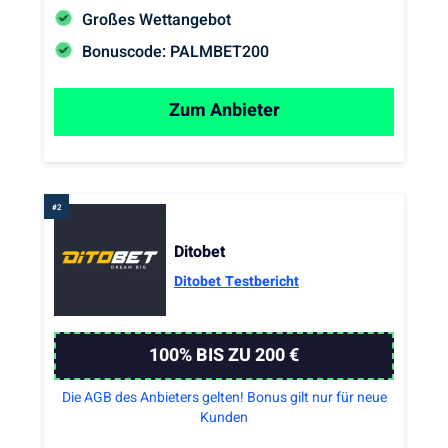
Großes Wettangebot
Bonuscode: PALMBET200
Zum Anbieter
Ditobet
Ditobet Testbericht
100% BIS ZU 200 €
Die AGB des Anbieters gelten! Bonus gilt nur für neue
Kunden