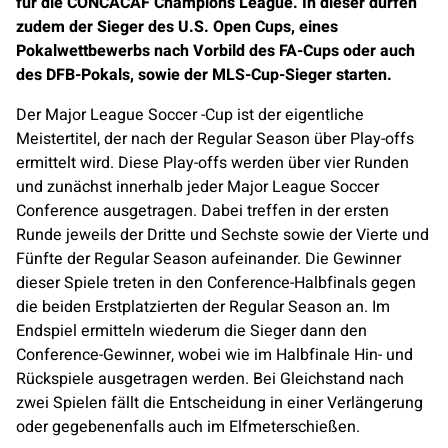
für die CONCACAF Champions League. In dieser dürfen
zudem der Sieger des U.S. Open Cups, eines
Pokalwettbewerbs nach Vorbild des FA-Cups oder auch
des DFB-Pokals, sowie der MLS-Cup-Sieger starten.
Der Major League Soccer -Cup ist der eigentliche
Meistertitel, der nach der Regular Season über Play-offs
ermittelt wird. Diese Play-offs werden über vier Runden
und zunächst innerhalb jeder Major League Soccer
Conference ausgetragen. Dabei treffen in der ersten
Runde jeweils der Dritte und Sechste sowie der Vierte und
Fünfte der Regular Season aufeinander. Die Gewinner
dieser Spiele treten in den Conference-Halbfinals gegen
die beiden Erstplatzierten der Regular Season an. Im
Endspiel ermitteln wiederum die Sieger dann den
Conference-Gewinner, wobei wie im Halbfinale Hin- und
Rückspiele ausgetragen werden. Bei Gleichstand nach
zwei Spielen fällt die Entscheidung in einer Verlängerung
oder gegebenenfalls auch im Elfmeterschießen.