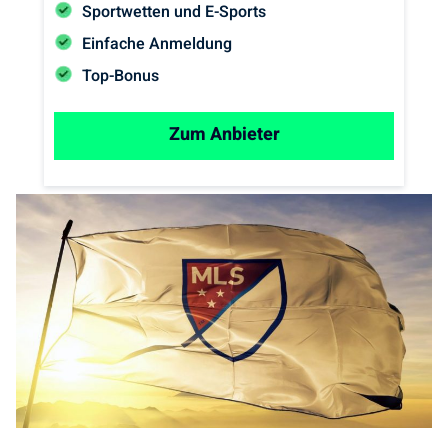
Sportwetten und E-Sports
Einfache Anmeldung
Top-Bonus
Zum Anbieter