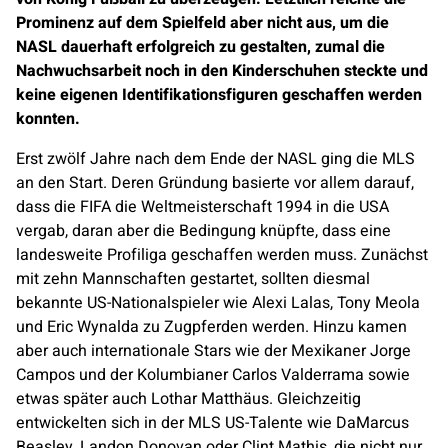
Prominenz auf dem Spielfeld aber nicht aus, um die
NASL dauerhaft erfolgreich zu gestalten, zumal die
Nachwuchsarbeit noch in den Kinderschuhen steckte und
keine eigenen Identifikationsfiguren geschaffen werden
konnten.
Erst zwölf Jahre nach dem Ende der NASL ging die MLS
an den Start. Deren Gründung basierte vor allem darauf,
dass die FIFA die Weltmeisterschaft 1994 in die USA
vergab, daran aber die Bedingung knüpfte, dass eine
landesweite Profiliga geschaffen werden muss. Zunächst
mit zehn Mannschaften gestartet, sollten diesmal
bekannte US-Nationalspieler wie Alexi Lalas, Tony Meola
und Eric Wynalda zu Zugpferden werden. Hinzu kamen
aber auch internationale Stars wie der Mexikaner Jorge
Campos und der Kolumbianer Carlos Valderrama sowie
etwas später auch Lothar Matthäus. Gleichzeitig
entwickelten sich in der MLS US-Talente wie DaMarcus
Beasley, Landon Donovan oder Clint Mathis, die nicht nur