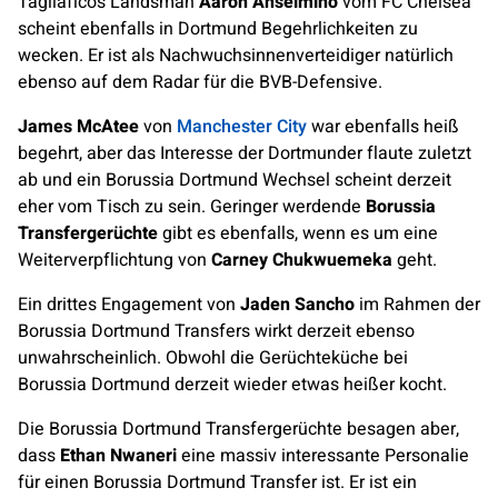
Tagliaficos Landsman
Aarón Anselmino
vom FC Chelsea
scheint ebenfalls in Dortmund Begehrlichkeiten zu
wecken. Er ist als Nachwuchsinnenverteidiger natürlich
ebenso auf dem Radar für die BVB-Defensive.
James McAtee
von
Manchester City
war ebenfalls heiß
begehrt, aber das Interesse der Dortmunder flaute zuletzt
ab und ein Borussia Dortmund Wechsel scheint derzeit
eher vom Tisch zu sein. Geringer werdende
Borussia
Transfergerüchte
gibt es ebenfalls, wenn es um eine
Weiterverpflichtung von
Carney Chukwuemeka
geht.
Ein drittes Engagement von
Jaden Sancho
im Rahmen der
Borussia Dortmund Transfers wirkt derzeit ebenso
unwahrscheinlich. Obwohl die Gerüchteküche bei
Borussia Dortmund derzeit wieder etwas heißer kocht.
Die Borussia Dortmund Transfergerüchte besagen aber,
dass
Ethan Nwaneri
eine massiv interessante Personalie
für einen Borussia Dortmund Transfer ist. Er ist ein