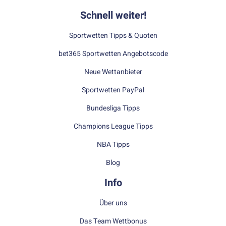
Schnell weiter!
Sportwetten Tipps & Quoten
bet365 Sportwetten Angebotscode
Neue Wettanbieter
Sportwetten PayPal
Bundesliga Tipps
Champions League Tipps
NBA Tipps
Blog
Info
Über uns
Das Team Wettbonus