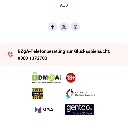
AGB
BZgA-Telefonberatung zur Glücksspielsucht:
0800 1372700