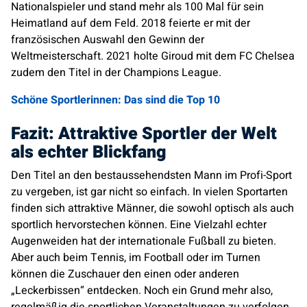
Nationalspieler und stand mehr als 100 Mal für sein
Heimatland auf dem Feld. 2018 feierte er mit der
französischen Auswahl den Gewinn der
Weltmeisterschaft. 2021 holte Giroud mit dem FC Chelsea
zudem den Titel in der Champions League.
Schöne Sportlerinnen: Das sind die Top 10
Fazit: Attraktive Sportler der Welt
als echter Blickfang
Den Titel an den bestaussehendsten Mann im Profi-Sport
zu vergeben, ist gar nicht so einfach. In vielen Sportarten
finden sich attraktive Männer, die sowohl optisch als auch
sportlich hervorstechen können. Eine Vielzahl echter
Augenweiden hat der internationale Fußball zu bieten.
Aber auch beim Tennis, im Football oder im Turnen
können die Zuschauer den einen oder anderen
„Leckerbissen“ entdecken. Noch ein Grund mehr also,
regelmäßig die sportlichen Veranstaltungen zu verfolgen.