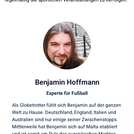
Benjamin Hoffmann
Experte für Fußball
Als Globetrotter fühlt sich Benjamin auf der ganzen
Welt zu Hause. Deutschland, England, Italien und
Australien sind nur einige seiner Zwischenstopps.
Mittlerweile hat Benjamin sich auf Malta etabliert
und ist somit am Puls des europäischen Marktes