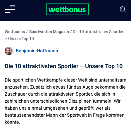
/
Wettbonus
Sportwetten Magazin
/
Die 10 attraktivsten Sportler
– Unsere Top 10
Benjamin Hoffmann
Die 10 attraktivsten Sportler – Unsere Top 10
Die sportlichen Wettkämpfe dieser Welt sind unterhaltsam
anzusehen. Zusätzlich etwas für das Auge bekommen die
Zuschauer durch die attraktivsten Sportler, die sich in
zahlreichen unterschiedlichen Disziplinen tummeln. Wir
haben uns einmal umgesehen und geprüft, wer als
bestaussehendster Mann der Sportwelt in Frage kommen
könnte.