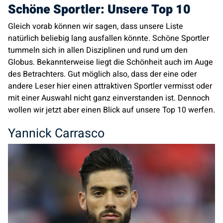
Schöne Sportler: Unsere Top 10
Gleich vorab können wir sagen, dass unsere Liste
natürlich beliebig lang ausfallen könnte. Schöne Sportler
tummeln sich in allen Disziplinen und rund um den
Globus. Bekannterweise liegt die Schönheit auch im Auge
des Betrachters. Gut möglich also, dass der eine oder
andere Leser hier einen attraktiven Sportler vermisst oder
mit einer Auswahl nicht ganz einverstanden ist. Dennoch
wollen wir jetzt aber einen Blick auf unsere Top 10 werfen.
Yannick Carrasco