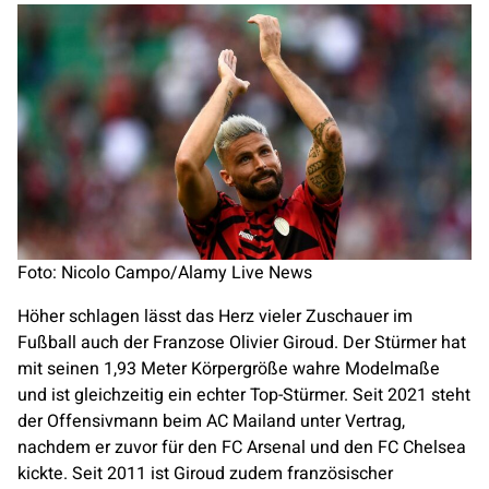
Foto: Nicolo Campo/Alamy Live News
Höher schlagen lässt das Herz vieler Zuschauer im
Fußball auch der Franzose Olivier Giroud. Der Stürmer hat
mit seinen 1,93 Meter Körpergröße wahre Modelmaße
und ist gleichzeitig ein echter Top-Stürmer. Seit 2021 steht
der Offensivmann beim AC Mailand unter Vertrag,
nachdem er zuvor für den FC Arsenal und den FC Chelsea
kickte. Seit 2011 ist Giroud zudem französischer