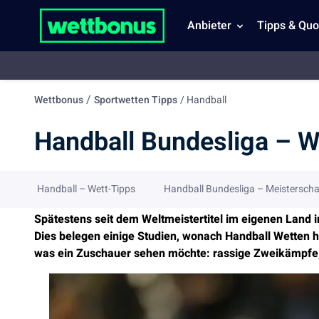
Anbieter
Tipps & Quo
/
Wettbonus
Sportwetten Tipps
/
Handball
Handball Bundesliga – W
Handball – Wett-Tipps
Handball Bundesliga – Meisterscha
Spätestens seit dem Weltmeistertitel im eigenen Land im
Dies belegen einige Studien, wonach Handball Wetten h
was ein Zuschauer sehen möchte: rassige Zweikämpfe,