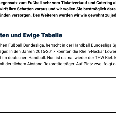
 Gegensatz zum Fußball sehr vom Ticketverkauf und Catering ab
irft ihre Schatten voraus und wir wollen Sie bestmöglich dara
ründen versorgen. Des Weiteren werden wir wie gewohnt zu je
ten und Ewige Tabelle
hen Fußball Bundesliga, herrscht in der Handball Bundesliga 
träger. In den Jahren 2015-2017 konnten die Rhein-Neckar Löwen
 im deutschen Handball. Nun ist es mal wieder der THW Kiel. M
 mit deutlichem Abstand Rekordtitelträger. Auf Platz zwei folgt 