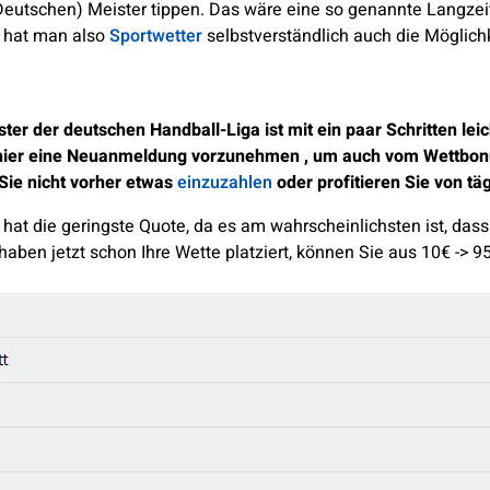
eutschen) Meister tippen. Das wäre eine so genannte Langzeitw
n hat man also
Sportwetter
selbstverständlich auch die Möglich
ter der deutschen Handball-Liga ist mit ein paar Schritten lei
ch hier eine Neuanmeldung vorzunehmen , um auch vom Wettbon
Sie nicht vorher etwas
einzuzahlen
oder profitieren Sie von t
 hat die geringste Quote, da es am wahrscheinlichsten ist, dass
aben jetzt schon Ihre Wette platziert, können Sie aus 10€ -> 9