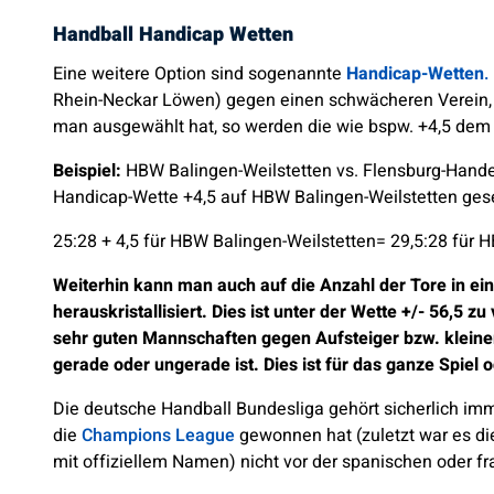
Handball Handicap Wetten
Eine weitere Option sind sogenannte
Handicap-Wetten
.
Rhein-Neckar Löwen) gegen einen schwächeren Verein,
man ausgewählt hat, so werden die wie bspw. +4,5 dem 
Beispiel:
HBW Balingen-Weilstetten vs. Flensburg-Handew
Handicap-Wette +4,5 auf HBW Balingen-Weilstetten ges
25:28 + 4,5 für HBW Balingen-Weilstetten= 29,5:28 für 
Weiterhin kann man auch auf die Anzahl der Tore in ein
herauskristallisiert. Dies ist unter der Wette +/- 56,5 
sehr guten Mannschaften gegen Aufsteiger bzw. kleine
gerade oder ungerade ist. Dies ist für das ganze Spiel 
Die deutsche Handball Bundesliga gehört sicherlich imm
die
Champions League
gewonnen hat (zuletzt war es die
mit offiziellem Namen) nicht vor der spanischen oder f