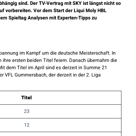
hängig sind. Der TV-Vertrag mit SKY ist längst nicht so
uf vorbereiten. Vor dem Start der Liqui Moly HBL
dem Spieltag Analysen mit Experten-Tipps zu
Spannung im Kampf um die deutsche Meisterschaft. In
 ihre ersten beiden Titel feiern. Danach übernahm die
it dem Titel im April sind es derzeit in Summe 21
der VFL Gummersbach, der derzeit in der 2. Liga
Titel
23
12