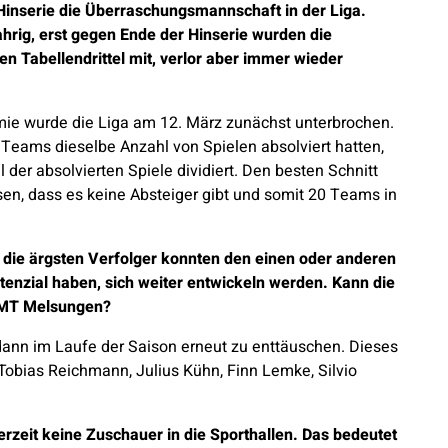
Hinserie die Überraschungsmannschaft in der Liga.
rig, erst gegen Ende der Hinserie wurden die
n Tabellendrittel mit, verlor aber immer wieder
mie wurde die Liga am 12. März zunächst unterbrochen.
 Teams dieselbe Anzahl von Spielen absolviert hatten,
er absolvierten Spiele dividiert. Den besten Schnitt
en, dass es keine Absteiger gibt und somit 20 Teams in
h die ärgsten Verfolger konnten den einen oder anderen
tenzial haben, sich weiter entwickeln werden. Kann die
r MT Melsungen?
dann im Laufe der Saison erneut zu enttäuschen. Dieses
obias Reichmann, Julius Kühn, Finn Lemke, Silvio
rzeit keine Zuschauer in die Sporthallen. Das bedeutet