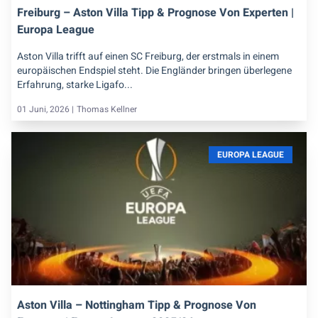
Freiburg – Aston Villa Tipp & Prognose Von Experten |
Europa League
Aston Villa trifft auf einen SC Freiburg, der erstmals in einem
europäischen Endspiel steht. Die Engländer bringen überlegene
Erfahrung, starke Ligafo...
01 Juni, 2026 |
Thomas Kellner
EUROPA LEAGUE
Aston Villa – Nottingham Tipp & Prognose Von