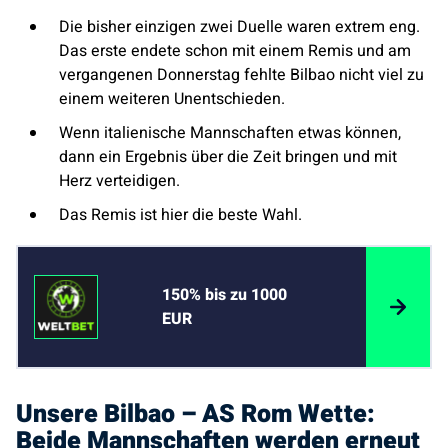
Die bisher einzigen zwei Duelle waren extrem eng.
Das erste endete schon mit einem Remis und am
vergangenen Donnerstag fehlte Bilbao nicht viel zu
einem weiteren Unentschieden.
Wenn italienische Mannschaften etwas können,
dann ein Ergebnis über die Zeit bringen und mit
Herz verteidigen.
Das Remis ist hier die beste Wahl.
150% bis zu 1000
EUR
Unsere Bilbao – AS Rom Wette:
Beide Mannschaften werden erneut