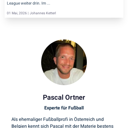
League weiter drin. Im ...
01 Mai, 2026 |
Johannes Ketterl
Pascal Ortner
Experte für Fußball
Als ehemaliger Fußballprofi in Österreich und
Belgien kennt sich Pascal mit der Materie bestens