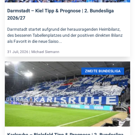
Darmstadt – Kiel Tipp & Prognose | 2. Bundesliga
2026/27
Darmstadt startet aufgrund der herausragenden Heimbilanz,
des besseren Tabellenplatzes und der positiven direkten Bilanz
als Favorit in die neue Saiso...
31 Juli, 2026 |
Michael Siemann
ZWEITE BUNDESLIGA