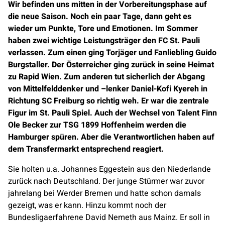
Wir befinden uns mitten in der Vorbereitungsphase auf
die neue Saison. Noch ein paar Tage, dann geht es
wieder um Punkte, Tore und Emotionen. Im Sommer
haben zwei wichtige Leistungsträger den FC St. Pauli
verlassen. Zum einen ging Torjäger und Fanliebling Guido
Burgstaller. Der Österreicher ging zurück in seine Heimat
zu Rapid Wien. Zum anderen tut sicherlich der Abgang
von Mittelfelddenker und –lenker Daniel-Kofi Kyereh in
Richtung SC Freiburg so richtig weh. Er war die zentrale
Figur im St. Pauli Spiel. Auch der Wechsel von Talent Finn
Ole Becker zur TSG 1899 Hoffenheim werden die
Hamburger spüren. Aber die Verantwortlichen haben auf
dem Transfermarkt entsprechend reagiert.
Sie holten u.a. Johannes Eggestein aus den Niederlande
zurück nach Deutschland. Der junge Stürmer war zuvor
jahrelang bei Werder Bremen und hatte schon damals
gezeigt, was er kann. Hinzu kommt noch der
Bundesligaerfahrene David Nemeth aus Mainz. Er soll in