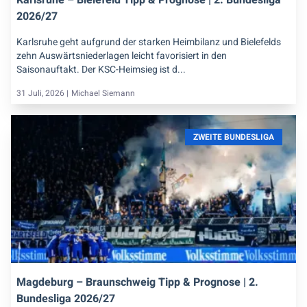
Karlsruhe – Bielefeld Tipp & Prognose | 2. Bundesliga
2026/27
Karlsruhe geht aufgrund der starken Heimbilanz und Bielefelds
zehn Auswärtsniederlagen leicht favorisiert in den
Saisonauftakt. Der KSC-Heimsieg ist d...
31 Juli, 2026 |
Michael Siemann
ZWEITE BUNDESLIGA
Magdeburg – Braunschweig Tipp & Prognose | 2.
Bundesliga 2026/27