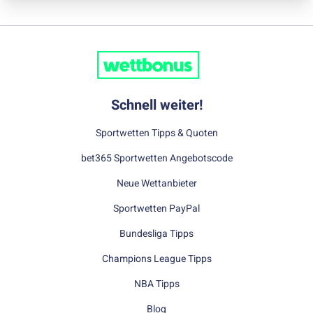
Schnell weiter!
Sportwetten Tipps & Quoten
bet365 Sportwetten Angebotscode
Neue Wettanbieter
Sportwetten PayPal
Bundesliga Tipps
Champions League Tipps
NBA Tipps
Blog