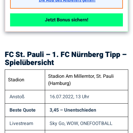
Die AGB des Anbieters gelten!
Jetzt Bonus sichern!
FC St. Pauli – 1. FC Nürnberg Tipp –
Spielübersicht
Stadion Am Millerntor, St. Pauli
Stadion
(Hamburg)
Anstoß
16.07.2022, 13 Uhr
Beste Quote
3,45 – Unentschieden
Livestream
Sky Go, WOW, ONEFOOTBALL