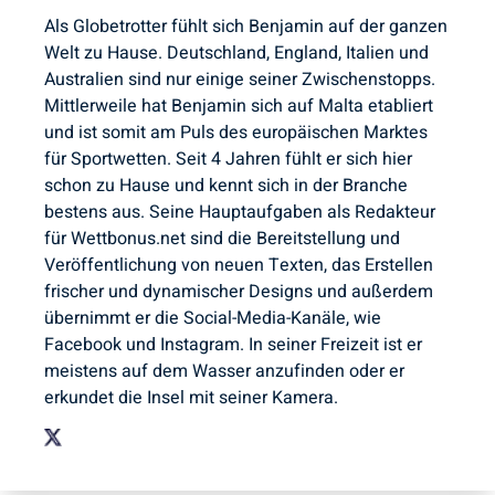
Als Globetrotter fühlt sich Benjamin auf der ganzen
Welt zu Hause. Deutschland, England, Italien und
Australien sind nur einige seiner Zwischenstopps.
Mittlerweile hat Benjamin sich auf Malta etabliert
und ist somit am Puls des europäischen Marktes
für Sportwetten. Seit 4 Jahren fühlt er sich hier
schon zu Hause und kennt sich in der Branche
bestens aus. Seine Hauptaufgaben als Redakteur
für Wettbonus.net sind die Bereitstellung und
Veröffentlichung von neuen Texten, das Erstellen
frischer und dynamischer Designs und außerdem
übernimmt er die Social-Media-Kanäle, wie
Facebook und Instagram. In seiner Freizeit ist er
meistens auf dem Wasser anzufinden oder er
erkundet die Insel mit seiner Kamera.