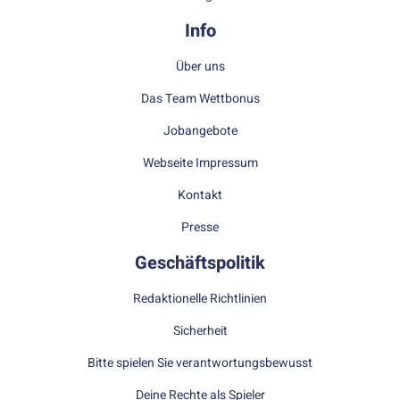
Info
Über uns
Das Team Wettbonus
Jobangebote
Webseite Impressum
Kontakt
Presse
Geschäftspolitik
Redaktionelle Richtlinien
Sicherheit
Bitte spielen Sie verantwortungsbewusst
Deine Rechte als Spieler