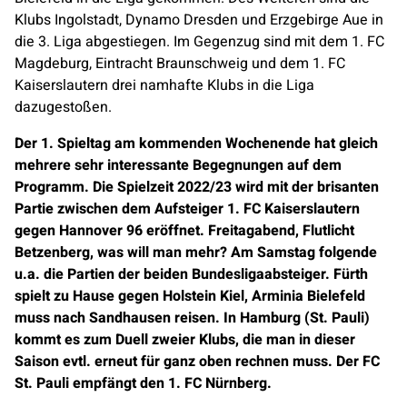
Klubs Ingolstadt, Dynamo Dresden und Erzgebirge Aue in
die 3. Liga abgestiegen. Im Gegenzug sind mit dem 1. FC
Magdeburg, Eintracht Braunschweig und dem 1. FC
Kaiserslautern drei namhafte Klubs in die Liga
dazugestoßen.
Der 1. Spieltag am kommenden Wochenende hat gleich
mehrere sehr interessante Begegnungen auf dem
Programm. Die Spielzeit 2022/23 wird mit der brisanten
Partie zwischen dem Aufsteiger 1. FC Kaiserslautern
gegen Hannover 96 eröffnet. Freitagabend, Flutlicht
Betzenberg, was will man mehr? Am Samstag folgende
u.a. die Partien der beiden Bundesligaabsteiger. Fürth
spielt zu Hause gegen Holstein Kiel, Arminia Bielefeld
muss nach Sandhausen reisen. In Hamburg (St. Pauli)
kommt es zum Duell zweier Klubs, die man in dieser
Saison evtl. erneut für ganz oben rechnen muss. Der FC
St. Pauli empfängt den 1. FC Nürnberg.