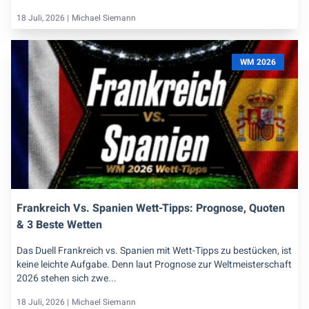
18 Juli, 2026 |
Michael Siemann
WM 2026
Frankreich Vs. Spanien Wett-Tipps: Prognose, Quoten
& 3 Beste Wetten
Das Duell Frankreich vs. Spanien mit Wett-Tipps zu bestücken, ist
keine leichte Aufgabe. Denn laut Prognose zur Weltmeisterschaft
2026 stehen sich zwe...
18 Juli, 2026 |
Michael Siemann