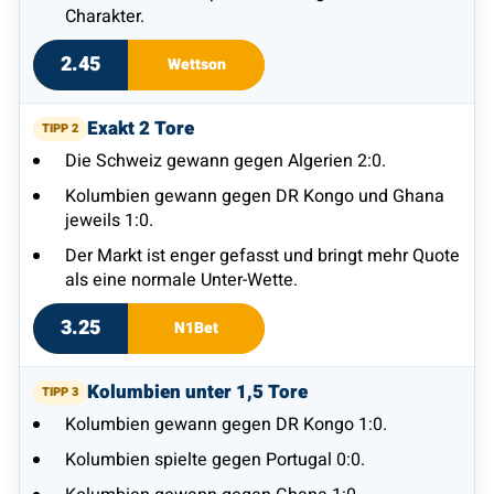
Charakter.
2.45
Wettson
Exakt 2 Tore
TIPP 2
Die Schweiz gewann gegen Algerien 2:0.
Kolumbien gewann gegen DR Kongo und Ghana
jeweils 1:0.
Der Markt ist enger gefasst und bringt mehr Quote
als eine normale Unter-Wette.
3.25
N1Bet
Kolumbien unter 1,5 Tore
TIPP 3
Kolumbien gewann gegen DR Kongo 1:0.
Kolumbien spielte gegen Portugal 0:0.