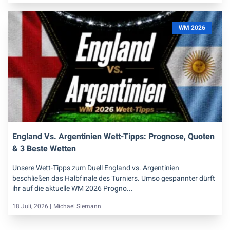
WM 2026
England Vs. Argentinien Wett-Tipps: Prognose, Quoten
& 3 Beste Wetten
Unsere Wett-Tipps zum Duell England vs. Argentinien
beschließen das Halbfinale des Turniers. Umso gespannter dürft
ihr auf die aktuelle WM 2026 Progno...
18 Juli, 2026 |
Michael Siemann