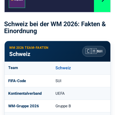
Schweiz bei der WM 2026: Fakten &
Einordnung
WM 2026 TEAM-FAKTEN
🇨🇭
SUI
Schweiz
Team
Schweiz
FIFA-Code
SUI
Kontinentalverband
UEFA
WM-Gruppe 2026
Gruppe B