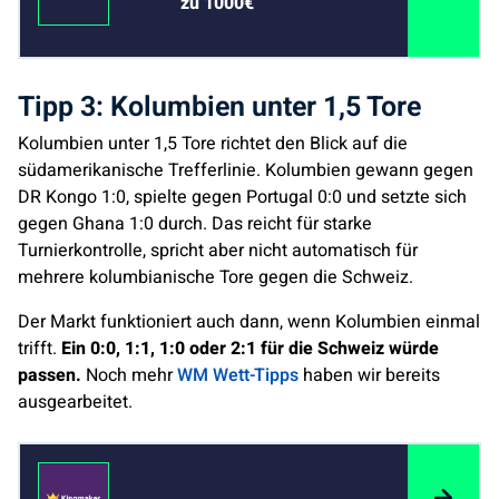
zu 1000€
Tipp 3: Kolumbien unter 1,5 Tore
Kolumbien unter 1,5 Tore richtet den Blick auf die
südamerikanische Trefferlinie. Kolumbien gewann gegen
DR Kongo 1:0, spielte gegen Portugal 0:0 und setzte sich
gegen Ghana 1:0 durch. Das reicht für starke
Turnierkontrolle, spricht aber nicht automatisch für
mehrere kolumbianische Tore gegen die Schweiz.
Der Markt funktioniert auch dann, wenn Kolumbien einmal
trifft.
Ein 0:0, 1:1, 1:0 oder 2:1 für die Schweiz würde
passen.
Noch mehr
WM Wett-Tipps
haben wir bereits
ausgearbeitet.