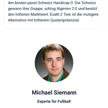
Am besten passt Schweiz Handicap 0. Die Schweiz
gewann ihre Gruppe, schlug Algerien 2:0 und besitzt
den höheren Marktwert. Exakt 2 Tore ist die mutigere
Alternative mit höherem Quotenpotenzial.
Michael Siemann
Experte für Fußball