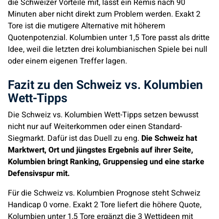
die Schweizer Vorteile mit, lässt ein Remis nach 90
Minuten aber nicht direkt zum Problem werden. Exakt 2
Tore ist die mutigere Alternative mit höherem
Quotenpotenzial. Kolumbien unter 1,5 Tore passt als dritte
Idee, weil die letzten drei kolumbianischen Spiele bei null
oder einem eigenen Treffer lagen.
Fazit zu den Schweiz vs. Kolumbien
Wett-Tipps
Die Schweiz vs. Kolumbien Wett-Tipps setzen bewusst
nicht nur auf Weiterkommen oder einen Standard-
Siegmarkt. Dafür ist das Duell zu eng.
Die Schweiz hat
Marktwert, Ort und jüngstes Ergebnis auf ihrer Seite,
Kolumbien bringt Ranking, Gruppensieg und eine starke
Defensivspur mit.
Für die Schweiz vs. Kolumbien Prognose steht Schweiz
Handicap 0 vorne. Exakt 2 Tore liefert die höhere Quote,
Kolumbien unter 1,5 Tore ergänzt die 3 Wettideen mit