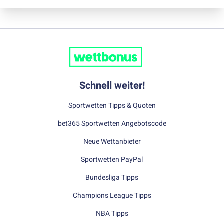
Schnell weiter!
Sportwetten Tipps & Quoten
bet365 Sportwetten Angebotscode
Neue Wettanbieter
Sportwetten PayPal
Bundesliga Tipps
Champions League Tipps
NBA Tipps