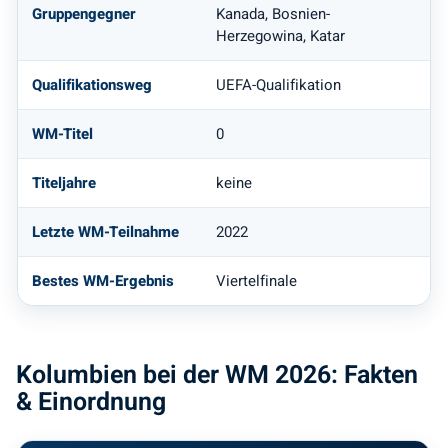
Gruppengegner
Kanada, Bosnien-
Herzegowina, Katar
Qualifikationsweg
UEFA-Qualifikation
WM-Titel
0
Titeljahre
keine
Letzte WM-Teilnahme
2022
Bestes WM-Ergebnis
Viertelfinale
Kolumbien bei der WM 2026: Fakten
& Einordnung