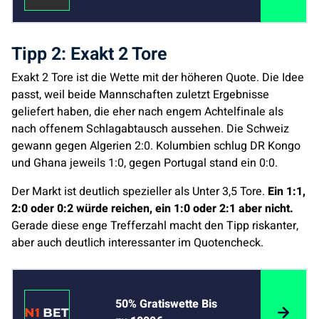
Tipp 2: Exakt 2 Tore
Exakt 2 Tore ist die Wette mit der höheren Quote. Die Idee
passt, weil beide Mannschaften zuletzt Ergebnisse
geliefert haben, die eher nach engem Achtelfinale als
nach offenem Schlagabtausch aussehen. Die Schweiz
gewann gegen Algerien 2:0. Kolumbien schlug DR Kongo
und Ghana jeweils 1:0, gegen Portugal stand ein 0:0.
Der Markt ist deutlich spezieller als Unter 3,5 Tore.
Ein 1:1,
2:0 oder 0:2 würde reichen, ein 1:0 oder 2:1 aber nicht.
Gerade diese enge Trefferzahl macht den Tipp riskanter,
aber auch deutlich interessanter im Quotencheck.
50% Gratiswette Bis