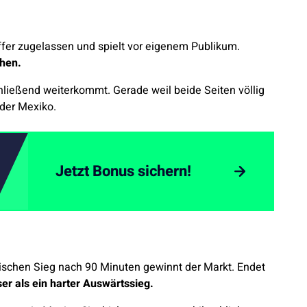
ffer zugelassen und spielt vor eigenem Publikum.
ehen.
hließend weiterkommt. Gerade weil beide Seiten völlig
oder Mexiko.
Jetzt Bonus sichern!
ischen Sieg nach 90 Minuten gewinnt der Markt. Endet
ser als ein harter Auswärtssieg.