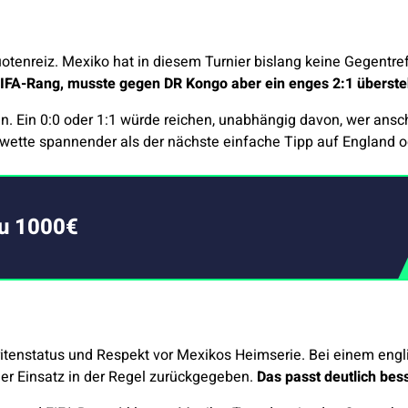
otenreiz. Mexiko hat in diesem Turnier bislang keine Gegentre
 FIFA-Rang, musste gegen DR Kongo aber ein enges 2:1 überst
. Ein 0:0 oder 1:1 würde reichen, unabhängig davon, wer ansc
alwette spannender als der nächste einfache Tipp auf England 
zu 1000€
tenstatus und Respekt vor Mexikos Heimserie. Bei einem engl
 der Einsatz in der Regel zurückgegeben.
Das passt deutlich bes