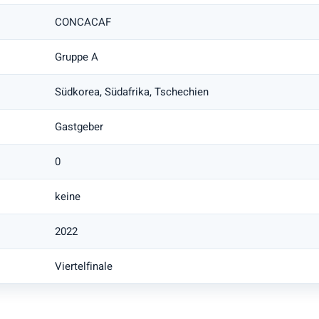
CONCACAF
Gruppe A
Südkorea, Südafrika, Tschechien
Gastgeber
0
keine
2022
Viertelfinale