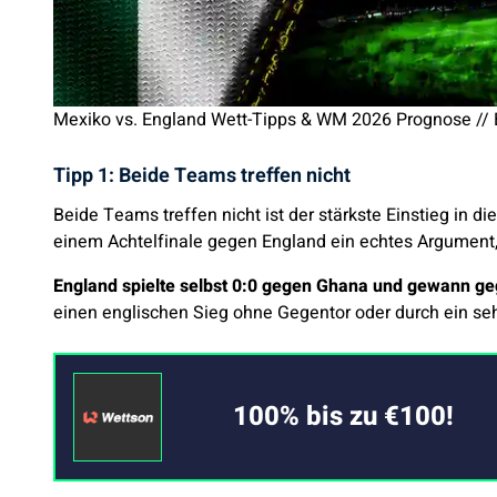
Mexiko vs. England Wett-Tipps & WM 2026 Prognose // B
Tipp 1: Beide Teams treffen nicht
Beide Teams treffen nicht ist der stärkste Einstieg in 
einem Achtelfinale gegen England ein echtes Argument, 
England spielte selbst 0:0 gegen Ghana und gewann g
einen englischen Sieg ohne Gegentor oder durch ein seh
100% bis zu €100!