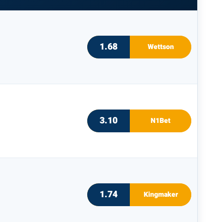
1.68
Wettson
3.10
N1Bet
1.74
Kingmaker