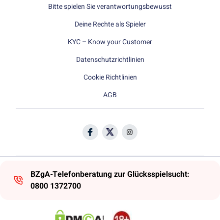
Bitte spielen Sie verantwortungsbewusst
Deine Rechte als Spieler
KYC – Know your Customer
Datenschutzrichtlinien
Cookie Richtlinien
AGB
BZgA-Telefonberatung zur Glücksspielsucht:
0800 1372700