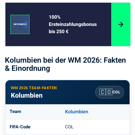
100%
Ersteinzahlungsbonus
bis 250 €
Kolumbien bei der WM 2026: Fakten
& Einordnung
WM 2026 TEAM-FAKTEN
🇨🇴
COL
Kolumbien
Team
Kolumbien
FIFA-Code
COL