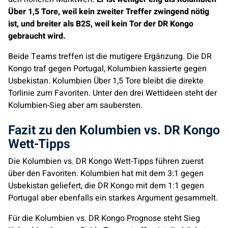
Über 1,5 Tore, weil kein zweiter Treffer zwingend nötig
ist, und breiter als B2S, weil kein Tor der DR Kongo
gebraucht wird.
Beide Teams treffen ist die mutigere Ergänzung. Die DR
Kongo traf gegen Portugal, Kolumbien kassierte gegen
Usbekistan. Kolumbien Über 1,5 Tore bleibt die direkte
Torlinie zum Favoriten. Unter den drei Wettideen steht der
Kolumbien-Sieg aber am saubersten.
Fazit zu den Kolumbien vs. DR Kongo
Wett-Tipps
Die Kolumbien vs. DR Kongo Wett-Tipps führen zuerst
über den Favoriten. Kolumbien hat mit dem 3:1 gegen
Usbekistan geliefert, die DR Kongo mit dem 1:1 gegen
Portugal aber ebenfalls ein starkes Argument gesammelt.
Für die Kolumbien vs. DR Kongo Prognose steht Sieg