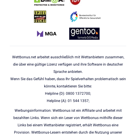
Wettbonus.net arbeitet ausschließlich mit Wettanbietern zusammen,
die über eine gültige Lizenz verfügen und ihre Software in deutscher
Sprache anbieten.
Wenn Sie das Gefühl haben, dass Ihr Spielverhalten problematisch sein
könnte, kontaktieren Sie bitte:
Helpline (D): 0800 1372700;
Helpline (A): 01 544 1357;
Werbungsinformation: Wettbonus ist ein Affiliate und arbeitet mit
bezahlten Links. Wenn sich ein Leser von Wettbonus mithilfe dieser
Links bei einem Wettanbieter registriert, erhält Wettbonus eine
Provision. Wettbonus-Lesern entstehen durch die Nutzung unserer