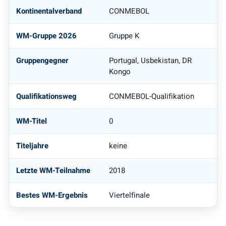
Kontinentalverband
CONMEBOL
WM-Gruppe 2026
Gruppe K
Gruppengegner
Portugal, Usbekistan, DR
Kongo
Qualifikationsweg
CONMEBOL-Qualifikation
WM-Titel
0
Titeljahre
keine
Letzte WM-Teilnahme
2018
Bestes WM-Ergebnis
Viertelfinale