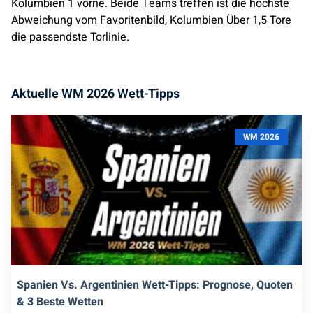
Kolumbien 1 vorne. Beide Teams treffen ist die höchste
Abweichung vom Favoritenbild, Kolumbien Über 1,5 Tore
die passendste Torlinie.
Aktuelle WM 2026 Wett-Tipps
WM 2026
Spanien Vs. Argentinien Wett-Tipps: Prognose, Quoten
& 3 Beste Wetten