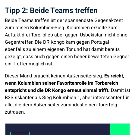
Tipp 2: Beide Teams treffen
Beide Teams treffen ist der spannendste Gegenakzent
zum reinen Kolumbien-Sieg. Kolumbien erzielte zum
Auftakt drei Tore, blieb aber gegen Usbekistan nicht ohne
Gegentreffer. Die DR Kongo kam gegen Portugal
ebenfalls zu einem eigenen Tor und hat damit bereits
gezeigt, dass auch gegen einen höher bewerteten Gegner
ein Treffer möglich ist.
Dieser Markt braucht keinen Außenseitersieg.
Es reicht,
wenn Kolumbien seiner Favoritenrolle im Torbereich
entspricht und die DR Kongo erneut einmal trifft.
Damit ist
B2S riskanter als Sieg Kolumbien 1, aber interessanter für
alle, die dem Außenseiter zumindest einen Torerfolg
zutrauen.