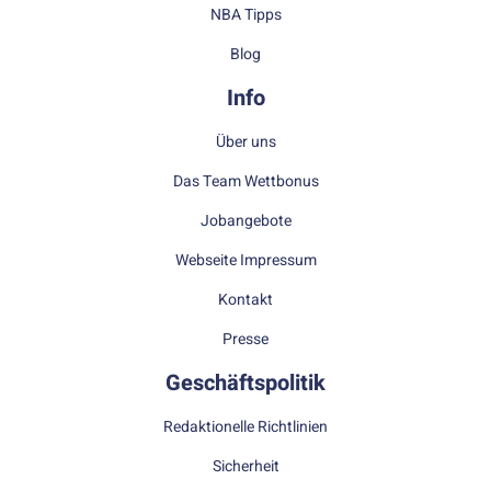
NBA Tipps
Blog
Info
Über uns
Das Team Wettbonus
Jobangebote
Webseite Impressum
Kontakt
Presse
Geschäftspolitik
Redaktionelle Richtlinien
Sicherheit