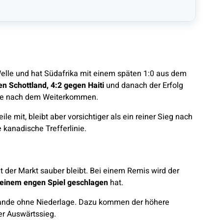
Welle und hat Südafrika mit einem späten 1:0 aus dem
en Schottland, 4:2 gegen Haiti
und danach der Erfolg
Frage nach dem Weiterkommen.
 mit, bleibt aber vorsichtiger als ein reiner Sieg nach
 kanadische Trefferlinie.
 der Markt sauber bleibt. Bei einem Remis wird der
 einem engen Spiel geschlagen
hat.
rlande ohne Niederlage. Dazu kommen der höhere
her Auswärtssieg.