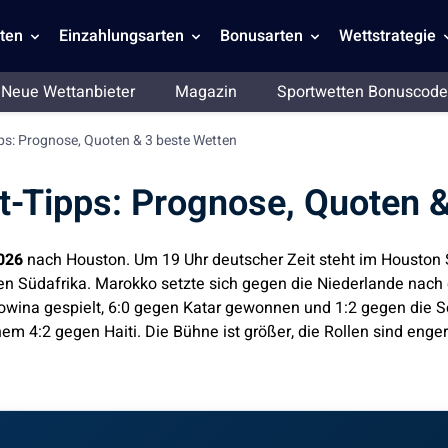
ten
Einzahlungsarten
Bonusarten
Wettstrategie
Neue Wettanbieter
Magazin
Sportwetten Bonuscode
s: Prognose, Quoten & 3 beste Wetten
-Tipps: Prognose, Quoten &
026
nach Houston. Um 19 Uhr deutscher Zeit steht im Houston 
en Südafrika. Marokko setzte sich gegen die Niederlande nach 
wina gespielt, 6:0 gegen Katar gewonnen und 1:2 gegen die S
nem 4:2 gegen Haiti. Die Bühne ist größer, die Rollen sind eng