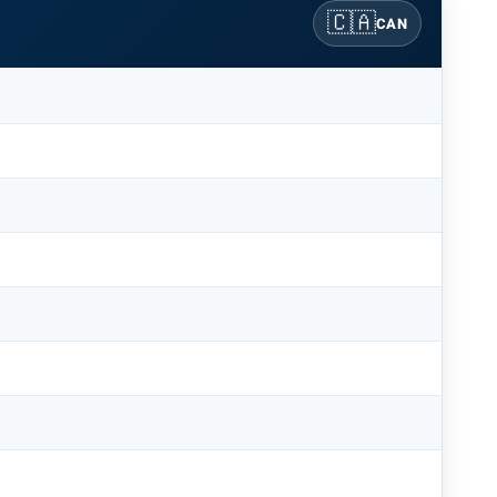
🇨🇦
CAN