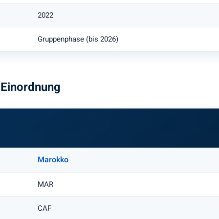
2022
Gruppenphase (bis 2026)
 Einordnung
Marokko
MAR
CAF