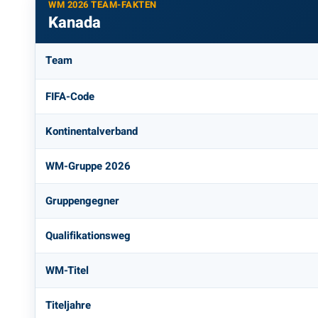
WM 2026 TEAM-FAKTEN
Kanada
Team
FIFA-Code
Kontinentalverband
WM-Gruppe 2026
Gruppengegner
Qualifikationsweg
WM-Titel
Titeljahre