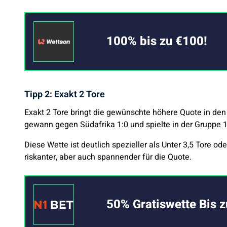
100% bis zu €100!
Tipp 2: Exakt 2 Tore
Exakt 2 Tore bringt die gewünschte höhere Quote in de
gewann gegen Südafrika 1:0 und spielte in der Gruppe 
Diese Wette ist deutlich spezieller als Unter 3,5 Tore ode
riskanter, aber auch spannender für die Quote.
50% Gratiswette Bis 