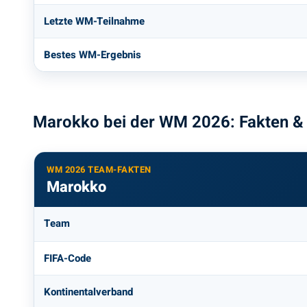
Letzte WM-Teilnahme
Bestes WM-Ergebnis
Marokko bei der WM 2026: Fakten &
WM 2026 TEAM-FAKTEN
Marokko
Team
FIFA-Code
Kontinentalverband