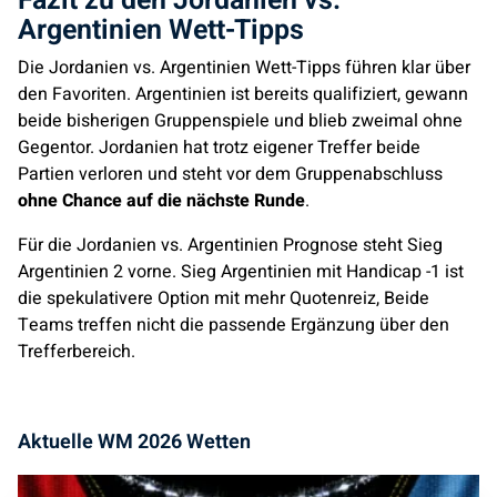
Fazit zu den Jordanien vs.
Argentinien Wett-Tipps
Die Jordanien vs. Argentinien Wett-Tipps führen klar über
den Favoriten. Argentinien ist bereits qualifiziert, gewann
beide bisherigen Gruppenspiele und blieb zweimal ohne
Gegentor. Jordanien hat trotz eigener Treffer beide
Partien verloren und steht vor dem Gruppenabschluss
ohne Chance auf die nächste Runde
.
Für die Jordanien vs. Argentinien Prognose steht Sieg
Argentinien 2 vorne. Sieg Argentinien mit Handicap -1 ist
die spekulativere Option mit mehr Quotenreiz, Beide
Teams treffen nicht die passende Ergänzung über den
Trefferbereich.
Aktuelle WM 2026 Wetten