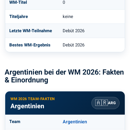
WM-Titel
0
Titeljahre
keine
Letzte WM-Teilnahme
Debüt 2026
Bestes WM-Ergebnis
Debüt 2026
Argentinien bei der WM 2026: Fakten
& Einordnung
WM 2026 TEAM-FAKTEN
🇦🇷
ARG
Argentinien
Team
Argentinien