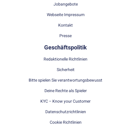
Jobangebote
Webseite Impressum
Kontakt
Presse
Geschäftspolitik
Redaktionelle Richtlinien
Sicherheit
Bitte spielen Sie verantwortungsbewusst
Deine Rechte als Spieler
KYC – Know your Customer
Datenschutzrichtlinien
Cookie Richtlinien