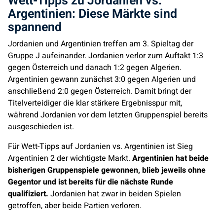
Wett-Tipps zu Jordanien vs.
Argentinien: Diese Märkte sind
spannend
Jordanien und Argentinien treffen am 3. Spieltag der
Gruppe J aufeinander. Jordanien verlor zum Auftakt 1:3
gegen Österreich und danach 1:2 gegen Algerien.
Argentinien gewann zunächst 3:0 gegen Algerien und
anschließend 2:0 gegen Österreich. Damit bringt der
Titelverteidiger die klar stärkere Ergebnisspur mit,
während Jordanien vor dem letzten Gruppenspiel bereits
ausgeschieden ist.
Für Wett-Tipps auf Jordanien vs. Argentinien ist Sieg
Argentinien 2 der wichtigste Markt.
Argentinien hat beide
bisherigen Gruppenspiele gewonnen, blieb jeweils ohne
Gegentor und ist bereits für die nächste Runde
qualifiziert.
Jordanien hat zwar in beiden Spielen
getroffen, aber beide Partien verloren.