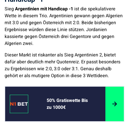
Sieg
Argentinien mit Handicap -1
ist die spekulativere
Wette in diesem Trio. Argentinien gewann gegen Algerien
mit 3:0 und gegen Österreich mit 2:0. Beide bisherigen
Ergebnisse würden diese Linie stützen. Jordanien
kassierte gegen Österreich drei Gegentore und gegen
Algerien zwei.
Dieser Markt ist riskanter als Sieg Argentinien 2, bietet
dafür aber deutlich mehr Quotenreiz. Er passt besonders
zu Ergebnissen wie 2:0, 3:0 oder 3:1. Genau deshalb
gehört er als mutigere Option in diese 3 Wettideen.
50% Gratiswette Bis
zu 1000€