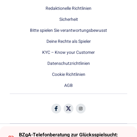
Redaktionelle Richtlinien
Sicherheit
Bitte spielen Sie verantwortungsbewusst
Deine Rechte als Spieler
KYC – Know your Customer
Datenschutzrichtlinien
Cookie Richtlinien
AGB
BZgA-Telefonberatung zur Glücksspielsucht: