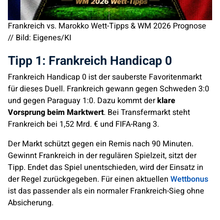
Frankreich vs. Marokko Wett-Tipps & WM 2026 Prognose
// Bild: Eigenes/KI
Tipp 1: Frankreich Handicap 0
Frankreich Handicap 0 ist der sauberste Favoritenmarkt
für dieses Duell. Frankreich gewann gegen Schweden 3:0
und gegen Paraguay 1:0. Dazu kommt der
klare
Vorsprung beim Marktwert
. Bei Transfermarkt steht
Frankreich bei 1,52 Mrd. € und FIFA-Rang 3.
Der Markt schützt gegen ein Remis nach 90 Minuten.
Gewinnt Frankreich in der regulären Spielzeit, sitzt der
Tipp. Endet das Spiel unentschieden, wird der Einsatz in
der Regel zurückgegeben. Für einen aktuellen
Wettbonus
ist das passender als ein normaler Frankreich-Sieg ohne
Absicherung.