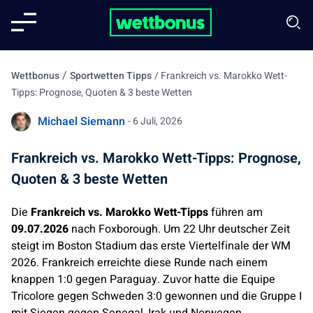
/
Wettbonus
Sportwetten Tipps
/
Frankreich vs. Marokko Wett-
Tipps: Prognose, Quoten & 3 beste Wetten
Michael Siemann
- 6 Juli, 2026
Frankreich vs. Marokko Wett-Tipps: Prognose,
Quoten & 3 beste Wetten
Die
Frankreich vs. Marokko Wett-Tipps
führen am
09.07.2026
nach Foxborough. Um 22 Uhr deutscher Zeit
steigt im Boston Stadium das erste Viertelfinale der WM
2026. Frankreich erreichte diese Runde nach einem
knappen 1:0 gegen Paraguay. Zuvor hatte die Equipe
Tricolore gegen Schweden 3:0 gewonnen und die Gruppe I