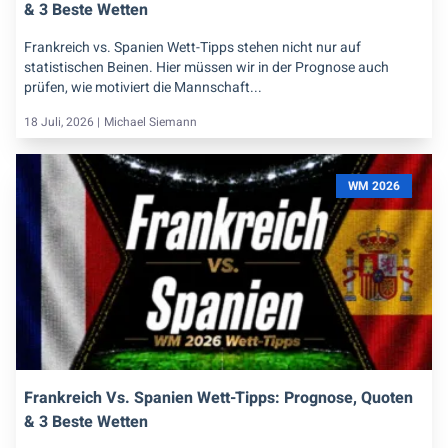
& 3 Beste Wetten
Frankreich vs. Spanien Wett-Tipps stehen nicht nur auf
statistischen Beinen. Hier müssen wir in der Prognose auch
prüfen, wie motiviert die Mannschaft...
18 Juli, 2026 |
Michael Siemann
WM 2026
Frankreich Vs. Spanien Wett-Tipps: Prognose, Quoten
& 3 Beste Wetten