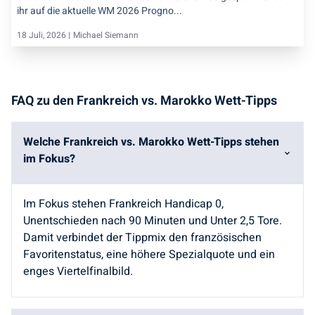
ihr auf die aktuelle WM 2026 Progno...
18 Juli, 2026 |
Michael Siemann
FAQ zu den Frankreich vs. Marokko Wett-Tipps
Welche Frankreich vs. Marokko Wett-Tipps stehen
im Fokus?
Im Fokus stehen Frankreich Handicap 0,
Unentschieden nach 90 Minuten und Unter 2,5 Tore.
Damit verbindet der Tippmix den französischen
Favoritenstatus, eine höhere Spezialquote und ein
enges Viertelfinalbild.