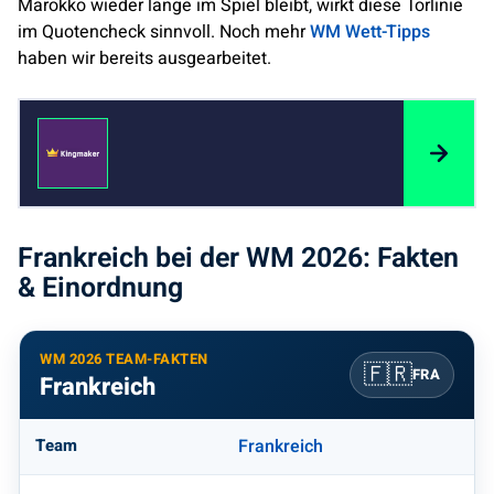
Marokko wieder lange im Spiel bleibt, wirkt diese Torlinie
im Quotencheck sinnvoll. Noch mehr
WM Wett-Tipps
haben wir bereits ausgearbeitet.
Frankreich bei der WM 2026: Fakten
& Einordnung
WM 2026 TEAM-FAKTEN
🇫🇷
FRA
Frankreich
Team
Frankreich