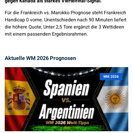
gegen Kanada als starkes Viertelfinal-Signal.
Für die Frankreich vs. Marokko Prognose steht Frankreich
Handicap 0 vorne. Unentschieden nach 90 Minuten liefert
die höhere Quote, Unter 2,5 Tore ergänzt die 3 Wettideen
mit einem passenden Ergebnisrahmen.
Aktuelle WM 2026 Prognosen
WM 2026