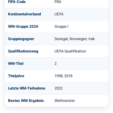
FIFA-Code
FRA
Kontinentalverband
UEFA
WM-Gruppe 2026
Gruppe I
Gruppengegner
Senegal, Norwegen, Irak
Qualifikationsweg
UEFA-Qualifikation
WM-Titel
2
Titeljahre
1998, 2018
Letzte WM-Teilnahme
2022
Bestes WM-Ergebnis
Weltmeister