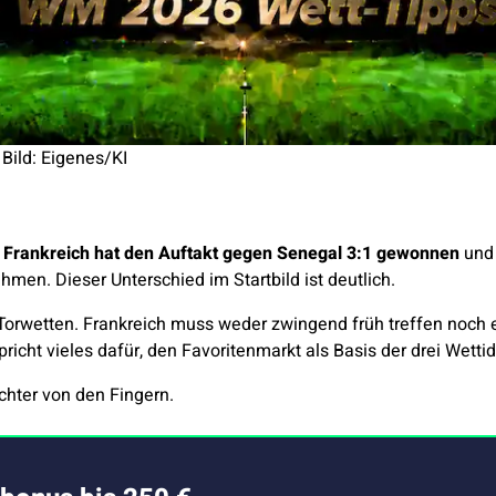
Bild: Eigenes/KI
.
Frankreich hat den Auftakt gegen Senegal 3:1 gewonnen
und 
en. Dieser Unterschied im Startbild ist deutlich.
 Torwetten. Frankreich muss weder zwingend früh treffen noch
pricht vieles dafür, den Favoritenmarkt als Basis der drei Wett
chter von den Fingern.