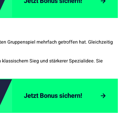
Jetzt Bonus sichern!
sten Gruppenspiel mehrfach getroffen hat. Gleichzeitig
n klassischem Sieg und stärkerer Spezialidee. Sie
Jetzt Bonus sichern!