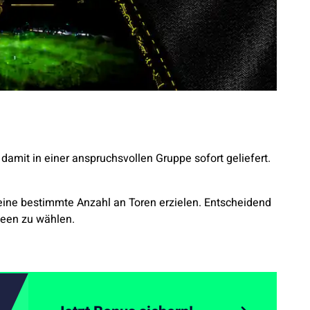
damit in einer anspruchsvollen Gruppe sofort geliefert.
 eine bestimmte Anzahl an Toren erzielen. Entscheidend
ideen zu wählen.