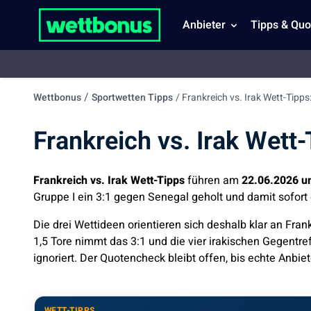
Anbieter
Tipps & Quo
/
Wettbonus
Sportwetten Tipps
/
Frankreich vs. Irak Wett-Tipp
Frankreich vs. Irak Wett
Frankreich vs. Irak Wett-Tipps
führen am
22.06.2026 u
Gruppe I ein 3:1 gegen Senegal geholt und damit sofor
Die drei Wettideen orientieren sich deshalb klar an Fra
1,5 Tore nimmt das 3:1 und die vier irakischen Gegentr
ignoriert. Der Quotencheck bleibt offen, bis echte Anbie
WETT-TIPPS