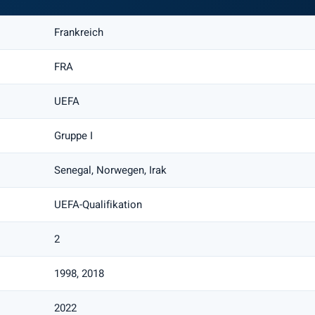
Frankreich
FRA
UEFA
Gruppe I
Senegal, Norwegen, Irak
UEFA-Qualifikation
2
1998, 2018
2022