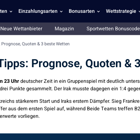
ten
Einzahlungsarten
Bonusarten
Wettstrategie
Neue Wettanbieter
Magazin
Sportwetten Bonuscode
s: Prognose, Quoten & 3 beste Wetten
-Tipps: Prognose, Quoten & 
m 23 Uhr
deutscher Zeit in ein Gruppenspiel mit deutlich unter
t drei Punkte gesammelt. Der Irak musste dagegen ein 1:4 ge
nkreichs stärkerem Start und Iraks erstem Dämpfer. Sieg Frankr
effer aus dem ersten Spiel auf, während Beide Teams treffen B
terwerte vorliegen.