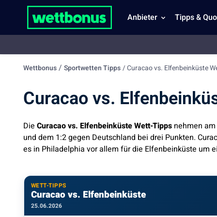
Anbieter
Tipps & Quo
/
Wettbonus
Sportwetten Tipps
/
Curacao vs. Elfenbeinküste W
Curacao vs. Elfenbeinkü
Die
Curacao vs. Elfenbeinküste Wett-Tipps
nehmen a
und dem 1:2 gegen Deutschland bei drei Punkten. Curac
es in Philadelphia vor allem für die Elfenbeinküste um
WETT-TIPPS
Curacao vs. Elfenbeinküste
25.06.2026