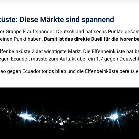
küste: Diese Märkte sind spannend
der Gruppe E aufeinander. Deutschland hat sechs Punkte gesamm
 einen Punkt haben.
Damit ist das direkte Duell für die Ivorer 
 Elfenbeinküste 2 der wichtigste Markt. Die Elfenbeinküste h
0 gegen Ecuador, musste zum Auftakt aber ein 1:7 gegen Deutsc
cao gegen Ecuador torlos blieb und die Elfenbeinküste bereits e