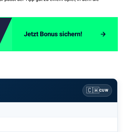
Jetzt Bonus sichern!
🇨🇼
CUW