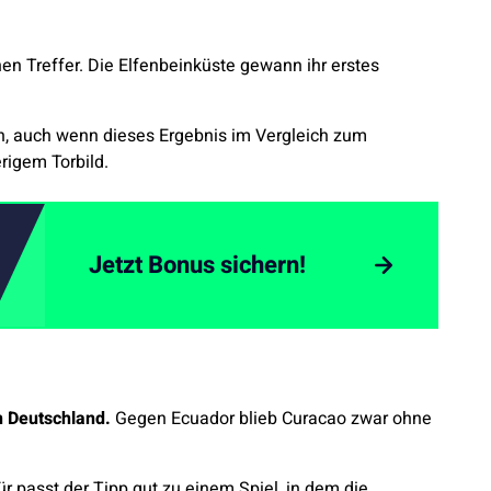
n Treffer. Die Elfenbeinküste gewann ihr erstes
n, auch wenn dieses Ergebnis im Vergleich zum
erigem Torbild.
Jetzt Bonus sichern!
n Deutschland.
Gegen Ecuador blieb Curacao zwar ohne
ür passt der Tipp gut zu einem Spiel, in dem die