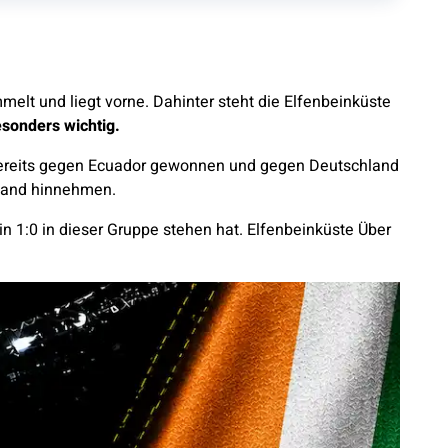
elt und liegt vorne. Dahinter steht die Elfenbeinküste
besonders wichtig.
at bereits gegen Ecuador gewonnen und gegen Deutschland
hland hinnehmen.
in 1:0 in dieser Gruppe stehen hat. Elfenbeinküste Über