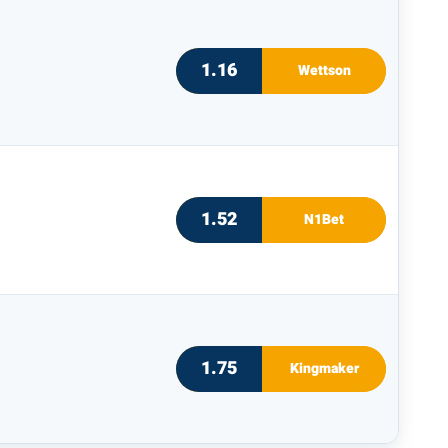
1.16
Wettson
1.52
N1Bet
1.75
Kingmaker