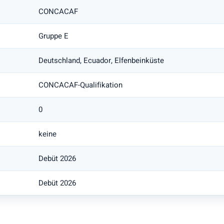
CONCACAF
Gruppe E
Deutschland, Ecuador, Elfenbeinküste
CONCACAF-Qualifikation
0
keine
Debüt 2026
Debüt 2026