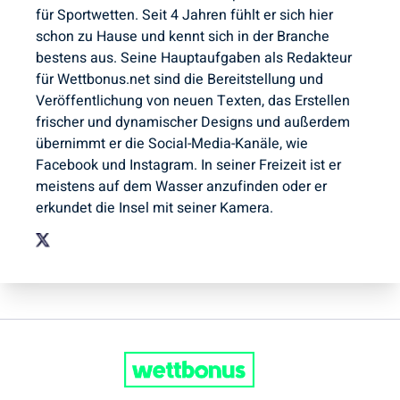
für Sportwetten. Seit 4 Jahren fühlt er sich hier
schon zu Hause und kennt sich in der Branche
bestens aus. Seine Hauptaufgaben als Redakteur
für Wettbonus.net sind die Bereitstellung und
Veröffentlichung von neuen Texten, das Erstellen
frischer und dynamischer Designs und außerdem
übernimmt er die Social-Media-Kanäle, wie
Facebook und Instagram. In seiner Freizeit ist er
meistens auf dem Wasser anzufinden oder er
erkundet die Insel mit seiner Kamera.