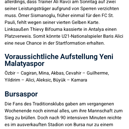
allerdings, dass Trainer Ali Ravci am Sonntag auf zwei
seiner Leistungsträger aufgrund von Sperren verzichten
muss. Ömer Sismanoglu, früher einmal für den FC St.
Pauli, fehlt wegen seiner vierten Gelben Karte.
Linksaußen Thievy Bifouma kassierte in Antalya einen
Platzverweis. Somit könnte U21-Nationalspieler Baris Alici
eine neue Chance in der Startformation erhalten.
Voraussichtliche Aufstellung Yeni
Malatyaspor
Özbir – Cagiran, Mina, Akbas, Cevahir – Guilherme,
Yildirim – Alici, Aleksic, Büyük – Kamara
Bursaspor
Die Fans des Traditionsklubs gaben am vergangenen
Wochenende noch einmal alles, um ihre Mannschaft zum
Sieg zu brüllen. Doch nach 90 intensiven Minuten reichte
es im ausverkauften Stadion von Bursa nur zu einem