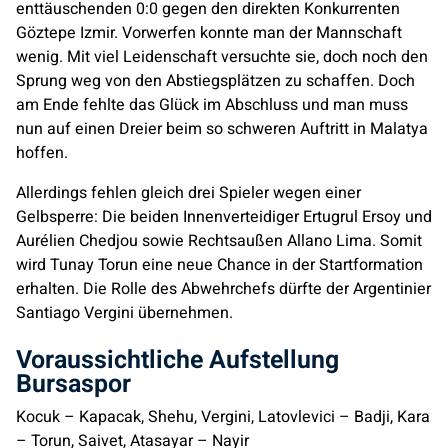
enttäuschenden 0:0 gegen den direkten Konkurrenten
Göztepe Izmir. Vorwerfen konnte man der Mannschaft
wenig. Mit viel Leidenschaft versuchte sie, doch noch den
Sprung weg von den Abstiegsplätzen zu schaffen. Doch
am Ende fehlte das Glück im Abschluss und man muss
nun auf einen Dreier beim so schweren Auftritt in Malatya
hoffen.
Allerdings fehlen gleich drei Spieler wegen einer
Gelbsperre: Die beiden Innenverteidiger Ertugrul Ersoy und
Aurélien Chedjou sowie Rechtsaußen Allano Lima. Somit
wird Tunay Torun eine neue Chance in der Startformation
erhalten. Die Rolle des Abwehrchefs dürfte der Argentinier
Santiago Vergini übernehmen.
Voraussichtliche Aufstellung
Bursaspor
Kocuk – Kapacak, Shehu, Vergini, Latovlevici – Badji, Kara
– Torun, Saivet, Atasayar – Nayir