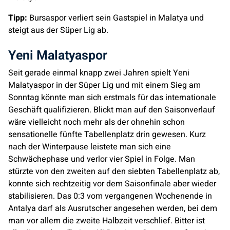
Tipp:
Bursaspor verliert sein Gastspiel in Malatya und
steigt aus der Süper Lig ab.
Yeni Malatyaspor
Seit gerade einmal knapp zwei Jahren spielt Yeni
Malatyaspor in der Süper Lig und mit einem Sieg am
Sonntag könnte man sich erstmals für das internationale
Geschäft qualifizieren. Blickt man auf den Saisonverlauf
wäre vielleicht noch mehr als der ohnehin schon
sensationelle fünfte Tabellenplatz drin gewesen. Kurz
nach der Winterpause leistete man sich eine
Schwächephase und verlor vier Spiel in Folge. Man
stürzte von den zweiten auf den siebten Tabellenplatz ab,
konnte sich rechtzeitig vor dem Saisonfinale aber wieder
stabilisieren. Das 0:3 vom vergangenen Wochenende in
Antalya darf als Ausrutscher angesehen werden, bei dem
man vor allem die zweite Halbzeit verschlief. Bitter ist