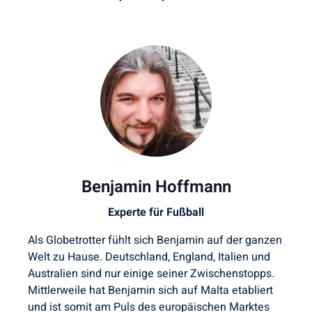
Benjamin Hoffmann
Experte für Fußball
Als Globetrotter fühlt sich Benjamin auf der ganzen
Welt zu Hause. Deutschland, England, Italien und
Australien sind nur einige seiner Zwischenstopps.
Mittlerweile hat Benjamin sich auf Malta etabliert
und ist somit am Puls des europäischen Marktes