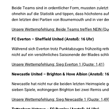
Beide Teams sind in ordentlicher Form, mussten zuletzt
ohnehin auf die Statistik und tippen, dass höchstens auf
den letzten drei Partien von Bournemouth und in vier der
Unsere Wettempfehlung: Beide Teams treffen NEIN (Quo
FC Everton – Sheffield United (Anstoß: 16 Uhr)
Während sich Everton trotz Punktabzuges frühzeitig ret
nicht auf ein versöhnliches Saisonende der Blades schli
Unsere Wettempfehlung: Sieg Everton 1 (Quote: 1,41)
Newcastle United – Brighton & Hove Albion (Anstoß: 16
Newcastle hat nicht nur die beiden letzten Heimspiele
sieben Spiele, wohingegen Brighton bei zwei Remis und 
Unsere Wettempfehlung: Sieg Newcastle 1 (Quote: 1,49