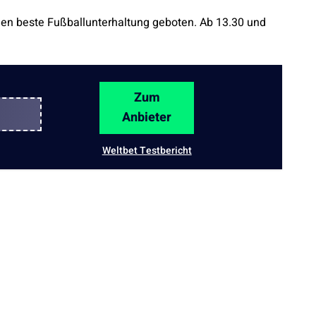
ien beste Fußballunterhaltung geboten. Ab 13.30 und
Zum
Anbieter
Weltbet Testbericht