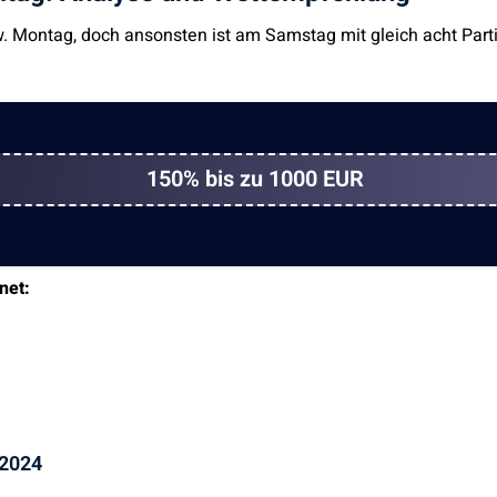
w. Montag, doch ansonsten ist am Samstag mit gleich acht Part
150% bis zu 1000 EUR
net:
 2024