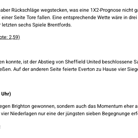
 aber Rückschläge wegstecken, was eine 1X2-Prognose nicht gan
 einer Seite Tore fallen. Eine entsprechende Wette wäre in drei 
 letzten sechs Spiele Brentfords.
te: 2,59)
ten konnte, ist der Abstieg von Sheffield United beschlossene 
eßen. Auf der anderen Seite feierte Everton zu Hause vier Siege
 Uhr)
 gegen Brighton gewonnen, sondern auch das Momentum eher au
vier Niederlagen nur eine der jüngsten sieben Begegnunge erfo
)