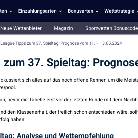
ten
Einzahlungsarten
Bonusarten
Wettstrategie
Neue Wettanbieter
Magazin
Sportwetten Bonuscode
 League Tipps zum 37. Spieltag: Prognose vom 11. – 13.05.2024
 zum 37. Spieltag: Prognos
fokussiert sich alles auf das noch offene Rennen um die Meis
erpool.
an, bevor die Tabelle erst vor der letzten Runde mit dem Nachh
 den Klassenerhalt, der freilich schon entschieden wäre, sol
folg haben.
ltag: Analyse und Wettempfehlung