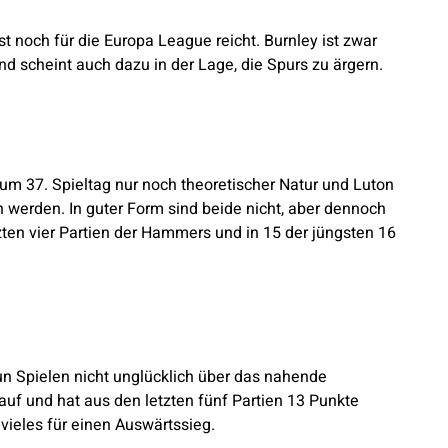
 noch für die Europa League reicht. Burnley ist zwar
d scheint auch dazu in der Lage, die Spurs zu ärgern.
m 37. Spieltag nur noch theoretischer Natur und Luton
 werden. In guter Form sind beide nicht, aber dennoch
zten vier Partien der Hammers und in 15 der jüngsten 16
n Spielen nicht unglücklich über das nahende
uf und hat aus den letzten fünf Partien 13 Punkte
 vieles für einen Auswärtssieg.