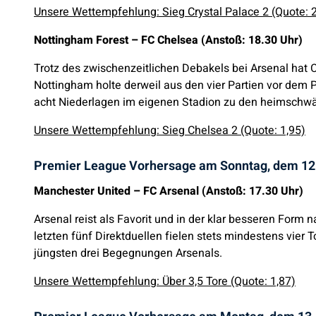
Unsere Wettempfehlung: Sieg Crystal Palace 2 (Quote: 2
Nottingham Forest – FC Chelsea (Anstoß: 18.30 Uhr)
Trotz des zwischenzeitlichen Debakels bei Arsenal hat
Nottingham holte derweil aus den vier Partien vor dem 
acht Niederlagen im eigenen Stadion zu den heimschw
Unsere Wettempfehlung: Sieg Chelsea 2 (Quote: 1,95)
Premier League Vorhersage am Sonntag, dem 12
Manchester United – FC Arsenal (Anstoß: 17.30 Uhr)
Arsenal reist als Favorit und in der klar besseren For
letzten fünf Direktduellen fielen stets mindestens vier 
jüngsten drei Begegnungen Arsenals.
Unsere Wettempfehlung: Über 3,5 Tore (Quote: 1,87)