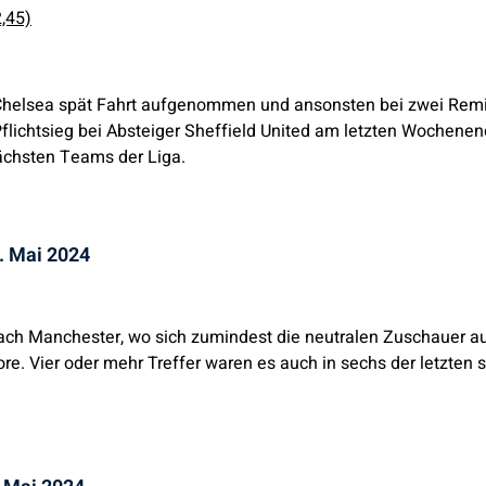
,45)
 Chelsea spät Fahrt aufgenommen und ansonsten bei zwei Remis
Pflichtsieg bei Absteiger Sheffield United am letzten Wochene
ächsten Teams der Liga.
. Mai 2024
m nach Manchester, wo sich zumindest die neutralen Zuschauer 
Tore. Vier oder mehr Treffer waren es auch in sechs der letzten