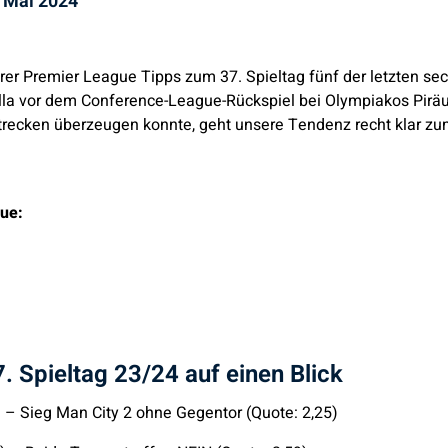
 Mai 2024
rer Premier League Tipps zum 37. Spieltag fünf der letzten sec
illa vor dem Conference-League-Rückspiel bei Olympiakos Piräu
ecken überzeugen konnte, geht unsere Tendenz recht klar zu
gue:
 Spieltag 23/24 auf einen Blick
 – Sieg Man City 2 ohne Gegentor (Quote: 2,25)