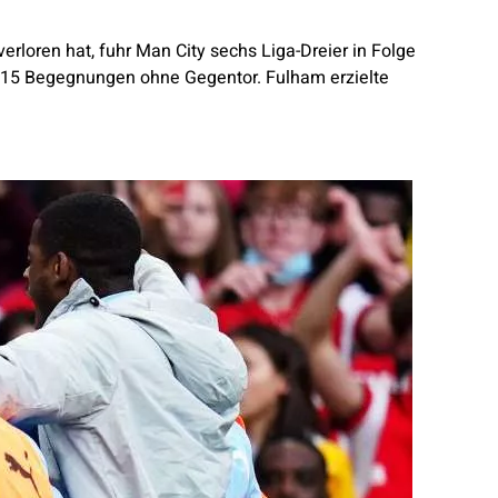
rloren hat, fuhr Man City sechs Liga-Dreier in Folge
er 15 Begegnungen ohne Gegentor. Fulham erzielte