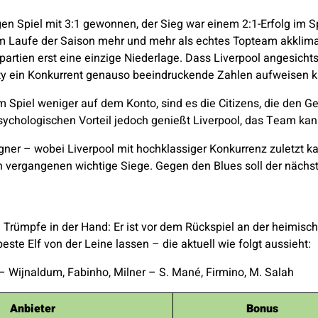
 Spiel mit 3:1 gewonnen, der Sieg war einem 2:1-Erfolg im Sp
im Laufe der Saison mehr und mehr als echtes Topteam akklimati
apartien erst eine einzige Niederlage. Dass Liverpool angesich
 City ein Konkurrent genauso beeindruckende Zahlen aufweisen 
 Spiel weniger auf dem Konto, sind es die Citizens, die den G
n psychologischen Vorteil jedoch genießt Liverpool, das Tea
ner – wobei Liverpool mit hochklassiger Konkurrenz zuletzt k
n vergangenen wichtige Siege. Gegen den Blues soll der nächst
 Trümpfe in der Hand: Er ist vor dem Rückspiel an der heimisc
ste Elf von der Leine lassen – die aktuell wie folgt aussieht:
 – Wijnaldum, Fabinho, Milner – S. Mané, Firmino, M. Salah
Anbieter
Bonus