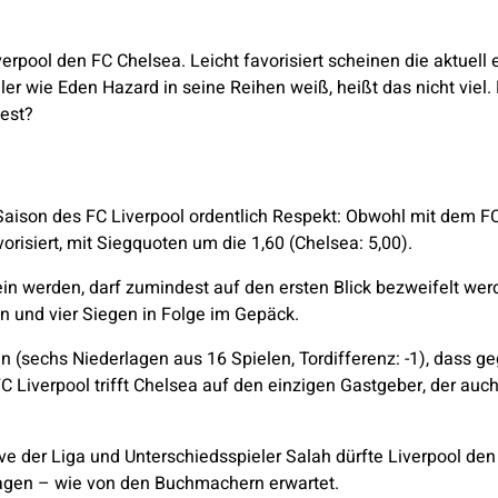
pool den FC Chelsea. Leicht favorisiert scheinen die aktuell e
eler wie Eden Hazard in seine Reihen weiß, heißt das nicht vie
fest?
Saison des FC Liverpool ordentlich Respekt: Obwohl mit dem FC
orisiert, mit Siegquoten um die 1,60 (Chelsea: 5,00).
ein werden, darf zumindest auf den ersten Blick bezweifelt werd
n und vier Siegen in Folge im Gepäck.
 an (sechs Niederlagen aus 16 Spielen, Tordifferenz: -1), da
FC Liverpool trifft Chelsea auf den einzigen Gastgeber, der au
sive der Liga und Unterschiedsspieler Salah dürfte Liverpoo
lagen – wie von den Buchmachern erwartet.