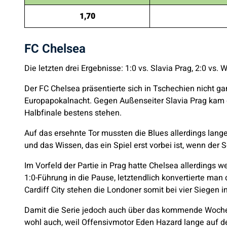
1,70
FC Chelsea
Die letzten drei Ergebnisse: 1:0 vs. Slavia Prag, 2:0 vs.
Der FC Chelsea präsentierte sich in Tschechien nicht ga
Europapokalnacht. Gegen Außenseiter Slavia Prag kam 
Halbfinale bestens stehen.
Auf das ersehnte Tor mussten die Blues allerdings lange
und das Wissen, das ein Spiel erst vorbei ist, wenn der S
Im Vorfeld der Partie in Prag hatte Chelsea allerdings 
1:0-Führung in die Pause, letztendlich konvertierte man
Cardiff City stehen die Londoner somit bei vier Siegen
Damit die Serie jedoch auch über das kommende Wochen
wohl auch, weil Offensivmotor Eden Hazard lange auf de