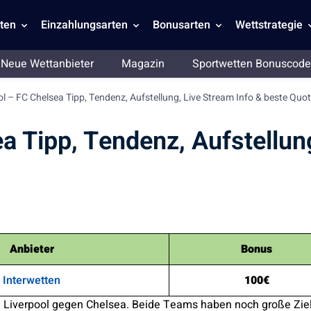
ten
Einzahlungsarten
Bonusarten
Wettstrategie
Neue Wettanbieter
Magazin
Sportwetten Bonuscode
l – FC Chelsea Tipp, Tendenz, Aufstellung, Live Stream Info & beste Quo
a Tipp, Tendenz, Aufstellun
Anbieter
Bonus
Interwetten
100€
 Liverpool gegen Chelsea. Beide Teams haben noch große Ziel