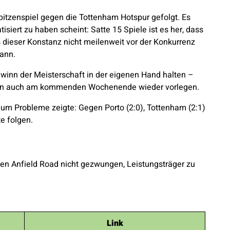
itzenspiel gegen die Tottenham Hotspur gefolgt. Es
siert zu haben scheint: Satte 15 Spiele ist es her, dass
ts dieser Konstanz nicht meilenweit vor der Konkurrenz
kann.
ewinn der Meisterschaft in der eigenen Hand halten –
m kann auch am kommenden Wochenende wieder vorlegen.
aum Probleme zeigte: Gegen Porto (2:0), Tottenham (2:1)
e folgen.
hen Anfield Road nicht gezwungen, Leistungsträger zu
Link