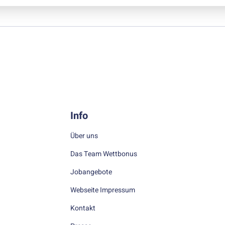
Info
Über uns
Das Team Wettbonus
Jobangebote
Webseite Impressum
Kontakt