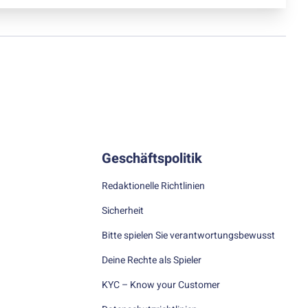
Geschäftspolitik
Redaktionelle Richtlinien
Sicherheit
Bitte spielen Sie verantwortungsbewusst
Deine Rechte als Spieler
KYC – Know your Customer