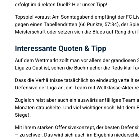
erfolgt im direkten Duell? Hier unser Tipp!
Topspiel voraus: Am Sonntagabend empfängt der FC Liver
gegen einen Tabellendritten (66 Punkte, 57:34), der Spi
Meisterschaft oder setzen sich die Blues auf Rang drei 
Interessante Quoten & Tipp
Auf dem Wettmarkt zollt man vor allem der grandiosen 
Liga zu Gast ist, sehen die Buchmacher die Reds klar fav
Dass die Verhältnisse tatsächlich so eindeutig verteilt s
Defensive der Liga an, ein Team mit Weltklasse-Akteure
Zugleich reist aber auch ein auswärts anfälliges Team
Monaten strauchelte. Und viel wichtiger noch: Mit dem 
Siege).
Mit ihrem starken Offensivskonzept, der besten Defen
– zu schwer. Das wird sich auch im Ergebnis niedersch