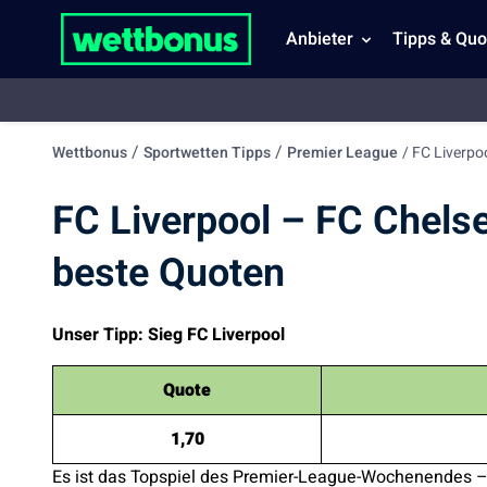
Anbieter
Tipps & Quo
/
/
Wettbonus
Sportwetten Tipps
Premier League
/
FC Liverpoo
FC Liverpool – FC Chelse
beste Quoten
Unser Tipp: Sieg FC Liverpool
Quote
1,70
Es ist das Topspiel des Premier-League-Wochenendes –