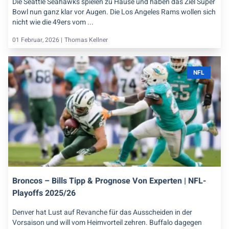
Die Seattle Seahawks spielen zu Hause und haben das Ziel Super
Bowl nun ganz klar vor Augen. Die Los Angeles Rams wollen sich
nicht wie die 49ers vom ...
01 Februar, 2026 |
Thomas Kellner
NFL
Broncos – Bills Tipp & Prognose Von Experten | NFL-
Playoffs 2025/26
Denver hat Lust auf Revanche für das Ausscheiden in der
Vorsaison und will vom Heimvorteil zehren. Buffalo dagegen