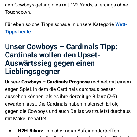
den Cowboys gelang dies mit 122 Yards, allerdings ohne
Touchdown.
Für eben solche Tipps schaue in unsere Kategorie
Wett-
Tipps heute
.
Unser Cowboys – Cardinals Tipp:
Cardinals wollen den Upset-
Auswärtssieg gegen einen
Lieblingsgegner
Unsere
Cowboys – Cardinals
Prognose
rechnet mit einem
engen Spiel, in dem die Cardinals durchaus besser
aussehen können, als es ihre derzeitige Bilanz (2-5)
erwarten lässt. Die Cardinals haben historisch Erfolg
gegen die Cowboys und auch Dallas war zuletzt durchaus
mit Makel behaftet.
H2H-Bilanz
: In bisher neun Aufeinandertreffen