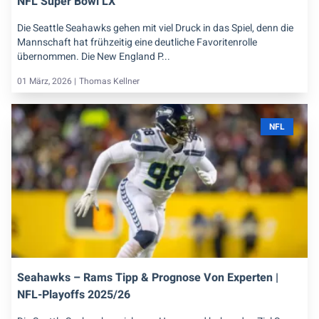
NFL Super Bowl LX
Die Seattle Seahawks gehen mit viel Druck in das Spiel, denn die
Mannschaft hat frühzeitig eine deutliche Favoritenrolle
übernommen. Die New England P...
01 März, 2026 |
Thomas Kellner
NFL
Seahawks – Rams Tipp & Prognose Von Experten |
NFL-Playoffs 2025/26