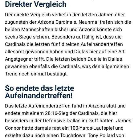
Direkter Vergleich
Der direkte Vergleich verlief in den letzten Jahren eher
zugunsten der Arizona Cardinals. Neunmal trafen sich die
beiden Mannschaften bisher und Arizona konnte sich
sechs Siege sichern. Besonders auffällig ist, dass die
Cardinals die letzten fünf direkten Aufeinandertreffen
allesamt gewonnen haben und Dallas hier auf eine Art
Angstgegner trifft. Die letzten beiden Duelle in Dallas
gewannen ebenfalls die Cardinals, was den allgemeinen
Trend noch einmal bestätigt.
So endete das letzte
Aufeinandertreffen!
Das letzte Aufeinandertreffen fand in Arizona statt und
endete mit einem 28:16-Sieg der Cardinals, die hier
besonders in der Defensive Dallas im Griff hatten. James
Connor hatte damals fast ein 100-Yards-Laufspiel und
erzielte dazu noch einen Touchdown. Tony Pollard von