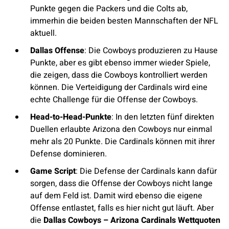
Punkte gegen die Packers und die Colts ab,
immerhin die beiden besten Mannschaften der NFL
aktuell.
Dallas Offense
: Die Cowboys produzieren zu Hause
Punkte, aber es gibt ebenso immer wieder Spiele,
die zeigen, dass die Cowboys kontrolliert werden
können. Die Verteidigung der Cardinals wird eine
echte Challenge für die Offense der Cowboys.
Head-to-Head-Punkte
: In den letzten fünf direkten
Duellen erlaubte Arizona den Cowboys nur einmal
mehr als 20 Punkte. Die Cardinals können mit ihrer
Defense dominieren.
Game Script
: Die Defense der Cardinals kann dafür
sorgen, dass die Offense der Cowboys nicht lange
auf dem Feld ist. Damit wird ebenso die eigene
Offense entlastet, falls es hier nicht gut läuft. Aber
die
Dallas Cowboys – Arizona Cardinals Wettquoten