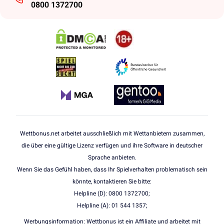
0800 1372700
Wettbonus.net arbeitet ausschließlich mit Wettanbietern zusammen,
die über eine gültige Lizenz verfügen und ihre Software in deutscher
Sprache anbieten.
Wenn Sie das Gefühl haben, dass Ihr Spielverhalten problematisch sein
könnte, kontaktieren Sie bitte:
Helpline (D): 0800 1372700;
Helpline (A): 01 544 1357;
Werbungsinformation: Wettbonus ist ein Affiliate und arbeitet mit