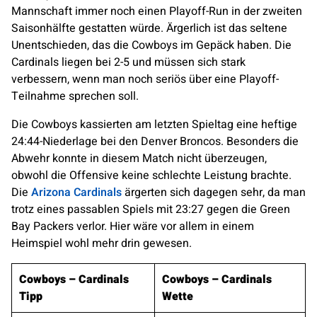
Mannschaft immer noch einen Playoff-Run in der zweiten
Saisonhälfte gestatten würde. Ärgerlich ist das seltene
Unentschieden, das die Cowboys im Gepäck haben. Die
Cardinals liegen bei 2-5 und müssen sich stark
verbessern, wenn man noch seriös über eine Playoff-
Teilnahme sprechen soll.
Die Cowboys kassierten am letzten Spieltag eine heftige
24:44-Niederlage bei den Denver Broncos. Besonders die
Abwehr konnte in diesem Match nicht überzeugen,
obwohl die Offensive keine schlechte Leistung brachte.
Die
Arizona Cardinals
ärgerten sich dagegen sehr, da man
trotz eines passablen Spiels mit 23:27 gegen die Green
Bay Packers verlor. Hier wäre vor allem in einem
Heimspiel wohl mehr drin gewesen.
Cowboys – Cardinals
Cowboys – Cardinals
Tipp
Wette