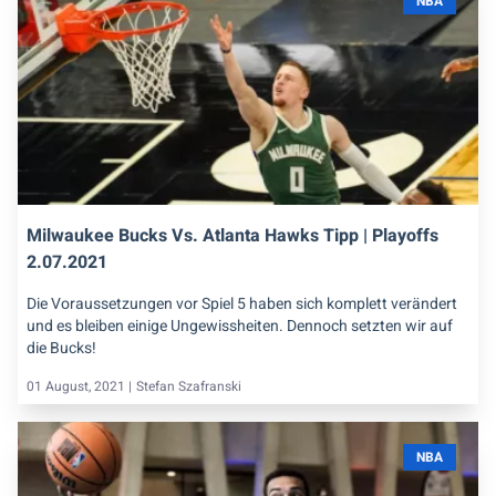
NBA
Milwaukee Bucks Vs. Atlanta Hawks Tipp | Playoffs
2.07.2021
Die Voraussetzungen vor Spiel 5 haben sich komplett verändert
und es bleiben einige Ungewissheiten. Dennoch setzten wir auf
die Bucks!
01 August, 2021 |
Stefan Szafranski
NBA