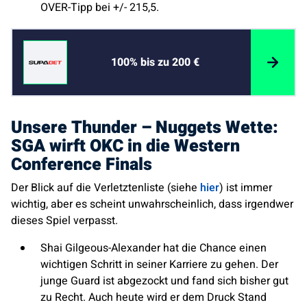
OVER-Tipp bei +/- 215,5.
100% bis zu 200 €
Unsere Thunder – Nuggets Wette:
SGA wirft OKC in die Western
Conference Finals
Der Blick auf die Verletztenliste (siehe
hier
) ist immer
wichtig, aber es scheint unwahrscheinlich, dass irgendwer
dieses Spiel verpasst.
Shai Gilgeous-Alexander hat die Chance einen
wichtigen Schritt in seiner Karriere zu gehen. Der
junge Guard ist abgezockt und fand sich bisher gut
zu Recht. Auch heute wird er dem Druck Stand