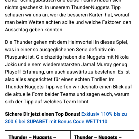
echter Schlagabtausch und beide Teams haben sich
nichts geschenkt. In unserem Thunder-Nuggets Tipp
schauen wir uns an, wer die besseren Karten hat, worauf
man beim Wetten achten sollte und welche Faktoren den
Ausschlag geben könnten.
Die Thunder gehen mit dem Heimvorteil in dieses Spiel,
was in einer so ausgeglichenen Serie definitiv ein
Pluspunkt ist. Gleichzeitig haben die Nuggets mit Nikola
Jokic und einem wiedererstarkten Jamal Murray genug
Playoff-Erfahrung, um auch auswärts zu bestehen. Es ist
also alles angerichtet für einen echten Thriller. Im
Thunder-Nuggets Tipp werfen wir deshalb einen Blick auf
die aktuelle Form beider Teams und sagen euch, warum
sich der Tipp auf welches Team lohnt.
Sichere Dir jetzt einen Top Bonus!
Exklusiv 110% bis zu
300 € bei SUPABET mit Bonus Code WETT110
Thunder – Nuggets –
Thunder – Nuggets –