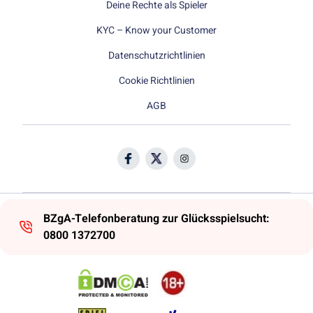
Deine Rechte als Spieler
KYC – Know your Customer
Datenschutzrichtlinien
Cookie Richtlinien
AGB
BZgA-Telefonberatung zur Glücksspielsucht:
0800 1372700