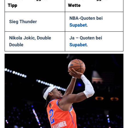
Tipp
Wette
NBA-Quoten bei
Sieg Thunder
Supabet
.
Nikola Jokic, Double
Ja – Quoten bei
Double
Supabet
.