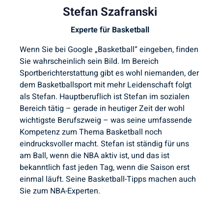
Stefan Szafranski
Experte für Basketball
Wenn Sie bei Google „Basketball“ eingeben, finden
Sie wahrscheinlich sein Bild. Im Bereich
Sportberichterstattung gibt es wohl niemanden, der
dem Basketballsport mit mehr Leidenschaft folgt
als Stefan. Hauptberuflich ist Stefan im sozialen
Bereich tätig – gerade in heutiger Zeit der wohl
wichtigste Berufszweig – was seine umfassende
Kompetenz zum Thema Basketball noch
eindrucksvoller macht. Stefan ist ständig für uns
am Ball, wenn die NBA aktiv ist, und das ist
bekanntlich fast jeden Tag, wenn die Saison erst
einmal läuft. Seine Basketball-Tipps machen auch
Sie zum NBA-Experten.