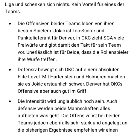
Liga und schenken sich nichts. Kein Vorteil für eines der
Teams.
Die Offensiven beider Teams leben von ihren
besten Spielern. Jokic ist Top-Scorer und
Punktelieferant für Denver, in OKC zieht SGA viele
Freiwürfe und gibt damit den Takt für sein Team
vor. Unerlässlich ist für Beide, dass die Rollenspieler
ihre Würfe treffen.
Defensiv bewegt sich OKC auf einem absoluten
Elite-Level. Mit Hartenstein und Holmgren machen
sie es Jokic erstaunlich schwer. Denver hat OKCs
Offensive aber auch gut im Griff.
Die Intensität wird unglaublich hoch sein. Auch
defensiv werden beide Mannschaften alles
aufbieten was geht. Die Offensive ist bei beiden
Teams jedoch ebenfalls sehr stark und angelegt an
die bisherigen Ergebnisse empfehlen wir einen