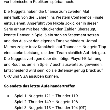
vor heimischem Publikum spürbar hoch.
Die Nuggets haben die Chance zum zweiten Mal
innerhalb von drei Jahren ins Western Conference Finale
einzuziehen. Angeführt von Nikola Jokic, der in dieser
Serie erneut mit beeindruckenden Zahlen überzeugt,
konnte Denver in Spiel 6 ein starkes Statement setzen
und das Aus vor den eigenen Fans verhindern. Jamal
Murray zeigte trotz Krankheit laut Thunder – Nuggets Tipp
eine starke Leistung, die dem Team sichtlich Auftrieb gab.
Die Nuggets verfügen über die nötige Playoff-Erfahrung
und Routine, um ein Spiel 7 auch auswärts zu gewinnen.
Entscheidend wird sein, ob sie defensiv genug Druck auf
OKC und SGA ausüben können.
So endete das letzte Aufeinandertreffen!
Spiel 1: Nuggets 121 – Thunder 119
Spiel 2: Thunder 149 – Nuggets 106
Spiel 3: Nuggets 113 – Thunder 104 (OT)