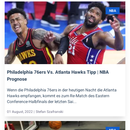
NBA
Philadelphia 76ers Vs. Atlanta Hawks Tipp | NBA
Prognose
Wenn die Philadelphia 76ers in der heutigen Nacht die Atlanta
Hawks empfangen, kommt es zum Re-Match des Eastern
Conference-Halbfinals der letzten Sai...
01 August, 2022 |
Stefan Szafranski