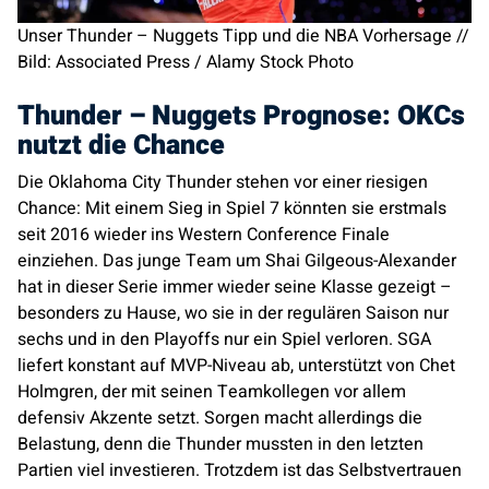
Unser Thunder – Nuggets Tipp und die NBA Vorhersage //
Bild: Associated Press / Alamy Stock Photo
Thunder – Nuggets Prognose: OKCs
nutzt die Chance
Die Oklahoma City Thunder stehen vor einer riesigen
Chance: Mit einem Sieg in Spiel 7 könnten sie erstmals
seit 2016 wieder ins Western Conference Finale
einziehen. Das junge Team um Shai Gilgeous-Alexander
hat in dieser Serie immer wieder seine Klasse gezeigt –
besonders zu Hause, wo sie in der regulären Saison nur
sechs und in den Playoffs nur ein Spiel verloren. SGA
liefert konstant auf MVP-Niveau ab, unterstützt von Chet
Holmgren, der mit seinen Teamkollegen vor allem
defensiv Akzente setzt. Sorgen macht allerdings die
Belastung, denn die Thunder mussten in den letzten
Partien viel investieren. Trotzdem ist das Selbstvertrauen