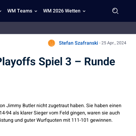
WM Teams
WM 2026 Wetten
Stefan Szafranski
- 25 Apr., 2024
layoffs Spiel 3 – Runde
on Jimmy Butler nicht zugetraut haben. Sie haben einen
14-94 als klarer Sieger vom Feld gingen, waren sie auch
 Leistung und guter Wurfquoten mit 111-101 gewinnen.