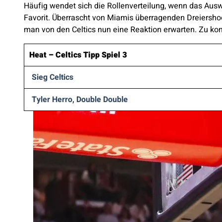
Häufig wendet sich die Rollenverteilung, wenn das Auswär
Favorit. Überrascht von Miamis überragenden Dreiershooti
man von den Celtics nun eine Reaktion erwarten. Zu kons
Heat – Celtics Tipp Spiel 3
Sieg Celtics
Tyler Herro, Double Double