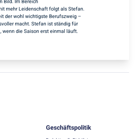
n Bild. Im Bereich
it mehr Leidenschaft folgt als Stefan.
eit der wohl wichtigste Berufszweig –
ler macht. Stefan ist ständig für
, wenn die Saison erst einmal läuft.
Geschäftspolitik