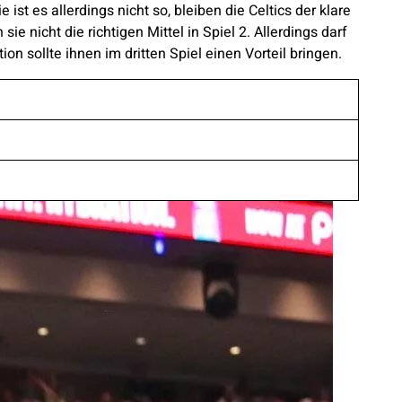
st es allerdings nicht so, bleiben die Celtics der klare
 nicht die richtigen Mittel in Spiel 2. Allerdings darf
n sollte ihnen im dritten Spiel einen Vorteil bringen.