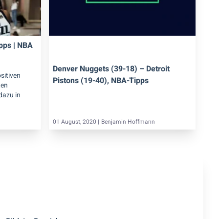
pps | NBA
Denver Nuggets (39-18) – Detroit
sitiven
Pistons (19-40), NBA-Tipps
ten
dazu in
01 August, 2020 |
Benjamin Hoffmann