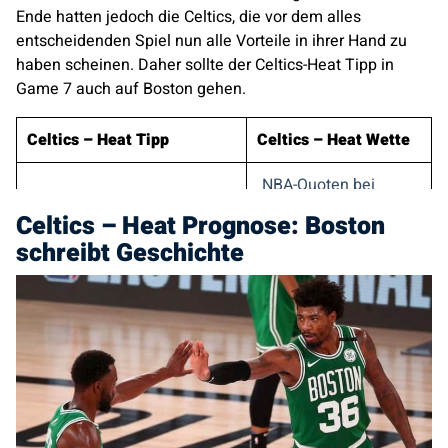
Ende hatten jedoch die Celtics, die vor dem alles
entscheidenden Spiel nun alle Vorteile in ihrer Hand zu
haben scheinen. Daher sollte der Celtics-Heat Tipp in
Game 7 auch auf Boston gehen.
Celtics – Heat Tipp
Celtics – Heat Wette
NBA-Quoten bei
Sieg Celtics
bet365
Celtics – Heat Prognose: Boston
schreibt Geschichte
Individuelle Punke Jayson
Mehr als 30,5 –
Tatum
Quoten bei
bet365