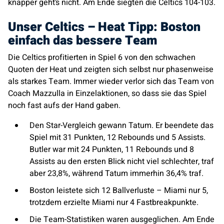
knapper geht’s nicht. Am Ende siegten die Celtics 104-103.
Unser Celtics – Heat Tipp: Boston
einfach das bessere Team
Die Celtics profitierten in Spiel 6 von den schwachen
Quoten der Heat und zeigten sich selbst nur phasenweise
als starkes Team. Immer wieder verlor sich das Team von
Coach Mazzulla in Einzelaktionen, so dass sie das Spiel
noch fast aufs der Hand gaben.
Den Star-Vergleich gewann Tatum. Er beendete das
Spiel mit 31 Punkten, 12 Rebounds und 5 Assists.
Butler war mit 24 Punkten, 11 Rebounds und 8
Assists au den ersten Blick nicht viel schlechter, traf
aber 23,8%, während Tatum immerhin 36,4% traf.
Boston leistete sich 12 Ballverluste – Miami nur 5,
trotzdem erzielte Miami nur 4 Fastbreakpunkte.
Die Team-Statistiken waren ausgeglichen. Am Ende