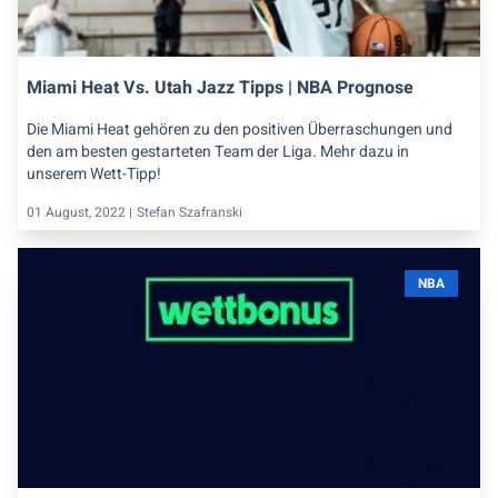
Miami Heat Vs. Utah Jazz Tipps | NBA Prognose
Die Miami Heat gehören zu den positiven Überraschungen und
den am besten gestarteten Team der Liga. Mehr dazu in
unserem Wett-Tipp!
01 August, 2022 |
Stefan Szafranski
NBA