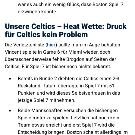
war es auch ein wenig Glück, dass Boston Spiel 7
erzwingen konnte.
Unsere Celtics – Heat Wette: Druck
für Celtics kein Problem
Die Verletztenliste (
hier
) sollte man im Auge behalten.
Vincent spielte in Game 6 für Miami wieder, doch
überraschenderweise fehlte Brogdon auf Seiten der
Celtics. Für Spiel 7 ist bisher noch nichts bekannt.
Bereits in Runde 2 drehten die Celtics einen 2-3
Rückstand. Tatum überragte in Spiel 7 mit 51
Punkten und wird dieses Selbstvertrauen in das
jetzige Spiel 7 mitnehmen.
Beide Mannschaften versuchen die bisherigen
Spiele runter zu spielen. Letztlich hat noch kein
Team etwas erreicht und erst Spiel 7 wird die
Entscheidung bringen. Boston scheint allerdings im