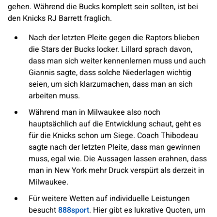
gehen. Während die Bucks komplett sein sollten, ist bei
den Knicks RJ Barrett fraglich.
Nach der letzten Pleite gegen die Raptors blieben
die Stars der Bucks locker. Lillard sprach davon,
dass man sich weiter kennenlernen muss und auch
Giannis sagte, dass solche Niederlagen wichtig
seien, um sich klarzumachen, dass man an sich
arbeiten muss.
Während man in Milwaukee also noch
hauptsächlich auf die Entwicklung schaut, geht es
für die Knicks schon um Siege. Coach Thibodeau
sagte nach der letzten Pleite, dass man gewinnen
muss, egal wie. Die Aussagen lassen erahnen, dass
man in New York mehr Druck verspürt als derzeit in
Milwaukee.
Für weitere Wetten auf individuelle Leistungen
besucht
888sport
. Hier gibt es lukrative Quoten, um