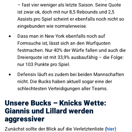
– fast vier weniger als letzte Saison. Seine Quote
ist zwar ok, doch mit nur 8,5 Rebounds und 2,5
Assists pro Spiel scheint er ebenfalls noch nicht so
eingebunden wie normalerweise.
Dass man in New York ebenfalls noch auf
Formsuche ist, lässt sich an den Wurfquoten
festmachen. Nur 40% der Würfe fallen und auch die
Dreierquote ist mit 33,9% ausbaufähig – die Folge:
nur 103 Punkte pro Spiel.
Defensiv läuft es zudem bei beiden Mannschaften
nicht. Die Bucks haben aktuell sogar eine der
schlechtesten Verteidigungen aller Teams.
Unsere Bucks – Knicks Wette:
Giannis und Lillard werden
aggressiver
Zunächst sollte der Blick auf die Verletztenliste (
hier
)