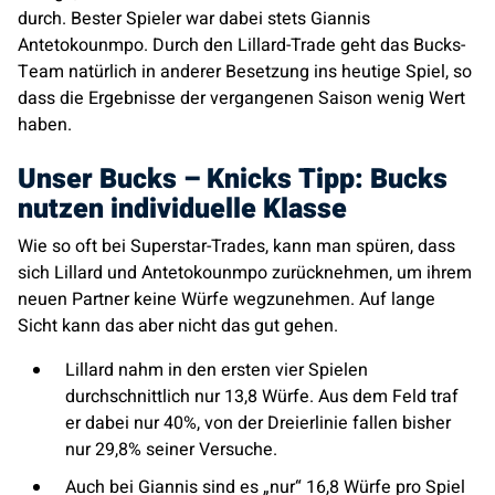
durch. Bester Spieler war dabei stets Giannis
Antetokounmpo. Durch den Lillard-Trade geht das Bucks-
Team natürlich in anderer Besetzung ins heutige Spiel, so
dass die Ergebnisse der vergangenen Saison wenig Wert
haben.
Unser Bucks – Knicks Tipp: Bucks
nutzen individuelle Klasse
Wie so oft bei Superstar-Trades, kann man spüren, dass
sich Lillard und Antetokounmpo zurücknehmen, um ihrem
neuen Partner keine Würfe wegzunehmen. Auf lange
Sicht kann das aber nicht das gut gehen.
Lillard nahm in den ersten vier Spielen
durchschnittlich nur 13,8 Würfe. Aus dem Feld traf
er dabei nur 40%, von der Dreierlinie fallen bisher
nur 29,8% seiner Versuche.
Auch bei Giannis sind es „nur“ 16,8 Würfe pro Spiel