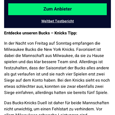
Zum Anbieter
Weltbet Testbericht
Entdecke unseren Bucks – Knicks Tipp:
In der Nacht von Freitag auf Sonntag empfangen die
Milwaukee Bucks die New York Knicks. Favorisiert ist
dabei die Mannschaft aus Milwaukee, da sie zu Hause
spielen und das klar bessere Team sind. Allerdings ist
festzuhalten, dass der Saisonstart der Bucks alles andere
als gut verlaufen ist und sie nach vier Spielen erst zwei
Siege auf dem Konto haben. Bei den Knicks sieht es noch
etwas schlechter aus, konnten sie zwar ebenfalls zwei
Siege einfahren, allerdings hatten sie bereits fünf Spiele.
Das Bucks-Knicks Duell ist daher für beide Mannschaften
nicht unwichtig, um einen Fehlstart zu verhindern. Vor