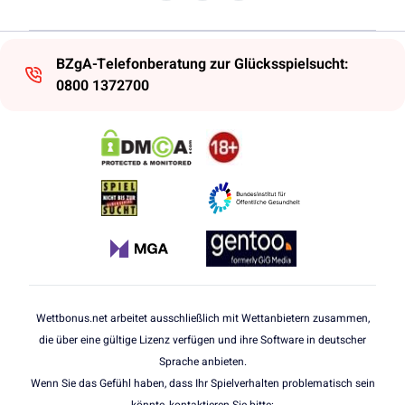
BZgA-Telefonberatung zur Glücksspielsucht:
0800 1372700
Wettbonus.net arbeitet ausschließlich mit Wettanbietern zusammen,
die über eine gültige Lizenz verfügen und ihre Software in deutscher
Sprache anbieten.
Wenn Sie das Gefühl haben, dass Ihr Spielverhalten problematisch sein
könnte, kontaktieren Sie bitte: