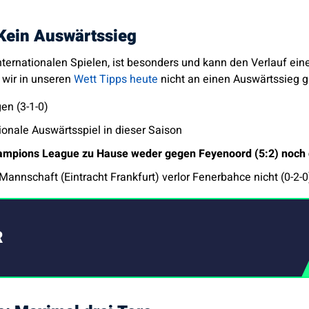
 Kein Auswärtssieg
internationalen Spielen, ist besonders und kann den Verlauf e
 wir in unseren
Wett Tipps heute
nicht an einen Auswärtssieg g
en (3-1-0)
tionale Auswärtsspiel in dieser Saison
Champions League zu Hause weder gegen Feyenoord (5:2) noch 
Mannschaft (Eintracht Frankfurt) verlor Fenerbahce nicht (0-2-0
R