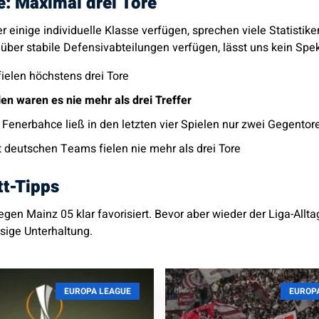
e: Maximal drei Tore
einige individuelle Klasse verfügen, sprechen viele Statistike
über stabile Defensivabteilungen verfügen, lässt uns kein Spek
fielen höchstens drei Tore
elen waren es nie mehr als drei Treffer
 Fenerbahce ließ in den letzten vier Spielen nur zwei Gegentor
t deutschen Teams fielen nie mehr als drei Tore
tt-Tipps
gegen Mainz 05 klar favorisiert. Bevor aber wieder der Liga-All
ige Unterhaltung.
EUROPA LEAGUE
EUROP