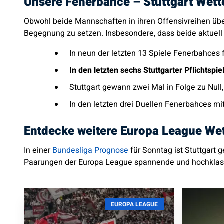
Unsere Fenerbahce – Stuttgart Wett
Obwohl beide Mannschaften in ihren Offensivreihen über 
Begegnung zu setzen. Insbesondere, dass beide aktuell 
In neun der letzten 13 Spiele Fenerbahces 
In den letzten sechs Stuttgarter Pflichtspi
Stuttgart gewann zwei Mal in Folge zu Null,
In den letzten drei Duellen Fenerbahces mi
Entdecke weitere Europa League We
In einer
Bundesliga Prognose
für Sonntag ist Stuttgart 
Paarungen der Europa League spannende und hochklass
EUROPA LEAGUE