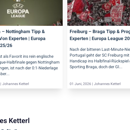
a – Nottingham Tipp &
Freiburg – Braga Tipp & Pr
Von Experten | Europa
Experten | Europa League 2
25/26
Nach der bitteren Last-Minute-Nie
Portugal geht der SC Freiburg mi
st als Favorit ins rein englische
Handicap ins Halbfinal-Rückspiel
ue-Halbfinale gegen Nottingham
Sporting Braga, doch der Gl...
gen, ist nach der 0:1-Niederlage
ber...
|
Johannes Ketterl
01 Juni, 2026 |
Johannes Ketterl
s Ketterl