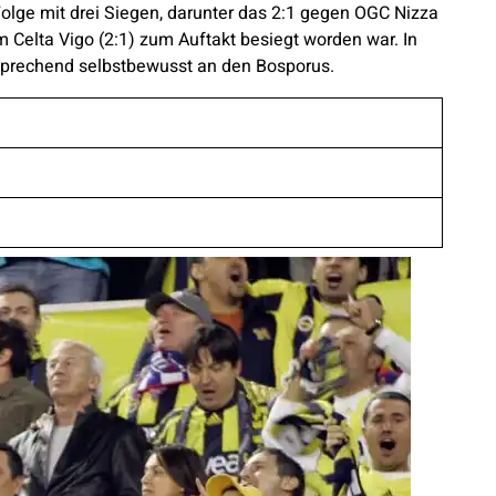
ge mit drei Siegen, darunter das 2:1 gegen OGC Nizza
 Celta Vigo (2:1) zum Auftakt besiegt worden war. In
sprechend selbstbewusst an den Bosporus.