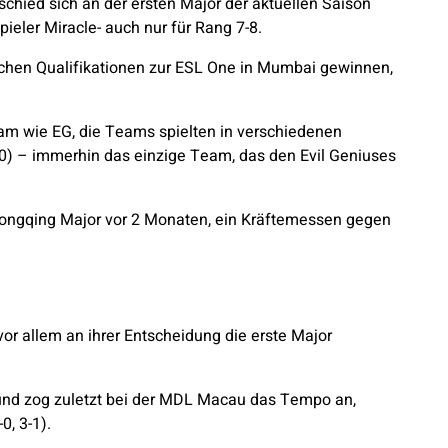
schied sich an der ersten Major der aktuellen Saison
ieler Miracle- auch nur für Rang 7-8.
schen Qualifikationen zur ESL One in Mumbai gewinnen,
am wie EG, die Teams spielten in verschiedenen
2-0) – immerhin das einzige Team, das den Evil Geniuses
Chongqing Major vor 2 Monaten, ein Kräftemessen gegen
vor allem an ihrer Entscheidung die erste Major
 und zog zuletzt bei der MDL Macau das Tempo an,
0, 3-1).