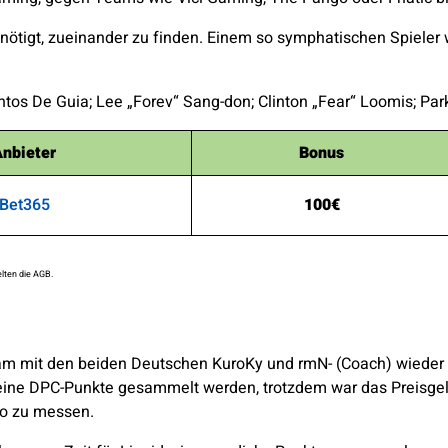
nötigt, zueinander zu finden. Einem so symphatischen Spieler 
antos De Guia; Lee „Forev“ Sang-don; Clinton „Fear“ Loomis; 
nbieter
Bonus
Bet365
100€
lten die AGB.
am mit den beiden Deutschen KuroKy und rmN- (Coach) wieder a
 keine DPC-Punkte gesammelt werden, trotzdem war das Preisgeld
ro zu messen.