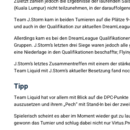
Zuletzt zählen jedoch die Ergebnisse der laufenden Sais
(Kuala Lumpur) nicht teilzunehmen, in der darauffolgend
Team J.Storm kam in beiden Turnieren auf die Plätze 9
und auch in der Qualifikation zur aktuellen DreamLeag
Allerdings kam es bei den DreamLeague Qualifikationen
Gruppen. J.Storm’s letzten drei Siege waren jedoch all
eine Niederlage in den Qualifikationen beschaffte; Fly
J.Storm’s letztes Zusammentreffen mit einem der stärk
Team Liquid mit J.Storm’s aktueller Besetzung fand noch
Tipp
Team Liquid hat vor allem mit Blick auf die DPC-Punkte b
auszusetzen und ihrem „Pech“ mit Stand-In bei der zwei
Spielerisch scheint es aber im Moment wieder gut zu 
gewonn das Turnier und schlug dabei nicht nur Virtus.Pro,