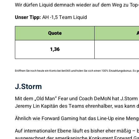
Wir dürfen Liquid demnach wieder auf dem Weg zu Top-F
Unser Tipp:
AH -1,5 Team Liquid
Quote
A
1,36
Eröffnen Sie noch heute ein Konto bei bet365 und holen Sie sich einen 100% Einzahlungsbonus. Es ge
J.Storm
Mit dem „Old Man“ Fear und Coach DeMoN hat J.Storm zw
Jeremy Lin Kapitän des Teams ehrenhalber, was kann 
Ähnlich wie Forward Gaming hat das Line-Up eine Meng
Auf internationaler Ebene läuft es bisher eher mäßig 
ausgerechnet der amerikanische Konkurrent Forward Ga