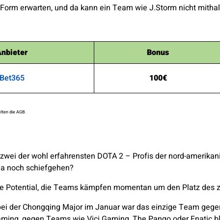
orm erwarten, und da kann ein Team wie J.Storm nicht mithal
nbieter
Bonus
Bet365
100€
lten die AGB.
ei der wohl erfahrensten DOTA 2 – Profis der nord-amerikanis
da noch schiefgehen?
e Potential, die Teams kämpfen momentan um den Platz des zw
– bei der Chongqing Major im Januar war das einzige Team gege
ming, gegen Teams wie Vici Gaming, The Pango oder Fnatic bl