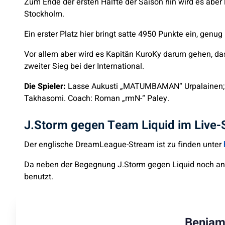
Zum Ende der ersten Hälfte der Saison hin wird es aber
Stockholm.
Ein erster Platz hier bringt satte 4950 Punkte ein, genu
Vor allem aber wird es Kapitän KuroKy darum gehen, das
zweiter Sieg bei der International.
Die Spieler:
Lasse Aukusti „MATUMBAMAN“ Urpalainen; Am
Takhasomi. Coach: Roman „rmN-“ Paley.
J.Storm gegen Team Liquid im Live
Der englische DreamLeague-Stream ist zu finden unter
Da neben der Begegnung J.Storm gegen Liquid noch ande
benutzt.
Benjam