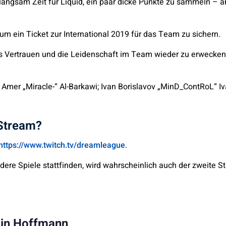
 langsam Zeit für Liquid, ein paar dicke Punkte zu sammeln –
g um ein Ticket zur International 2019 für das Team zu sichern.
 Vertrauen und die Leidenschaft im Team wieder zu erwecken, d
er „Miracle-“ Al-Barkawi; Ivan Borislavov „MinD_ContRoL“ Iv
-Stream?
https://www.twitch.tv/dreamleague
.
re Spiele stattfinden, wird wahrscheinlich auch der zweite S
in Hoffmann