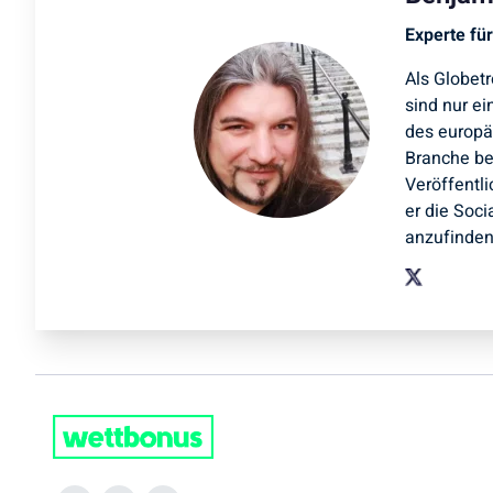
Experte für
Als Globetr
sind nur ei
des europäi
Branche be
Veröffentl
er die Soci
anzufinden 