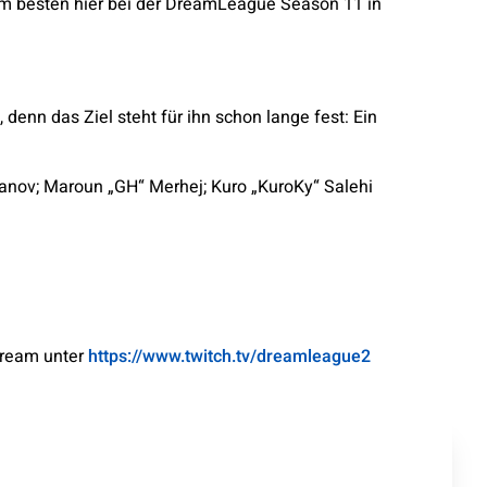
 am besten hier bei der DreamLeague Season 11 in
enn das Ziel steht für ihn schon lange fest: Ein
anov; Maroun „GH“ Merhej; Kuro „KuroKy“ Salehi
tream unter
https://www.twitch.tv/dreamleague2