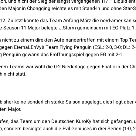
on, und nicht der Sieg der längst vergangenen TI7 – Liquid ent
en Major in Chongqing reichte es mit Stand-In und ohne Star-Sp
-12. Zuletzt konnte das Team Anfang März die nord-amerikani
ue Season 11 Major belegte J.Storm gemeinsam mit EG Platz 1.
 nicht zu einem direkten Aufeinandertreffen mit einem Top-Te
e gegen EternaLEnVy’s Team Flying Penguin (ESL: 2-0, 3-0; DL: 
ing Penguin gewann das Eröffnungsspiel gegen EG mit 2-1.
eren Teams war wohl die 0-2 Niederlage gegen Fnatic in der 
 nicht statt.
isher keine sonderlich starke Saison abgelegt, dies liegt aber 
ten Major.
laufen, das Team um den Deutschen KuroKy hat sich gefangen,
 sondern besiegte auch die Evil Geniuses in drei Serien (1-0, 2-