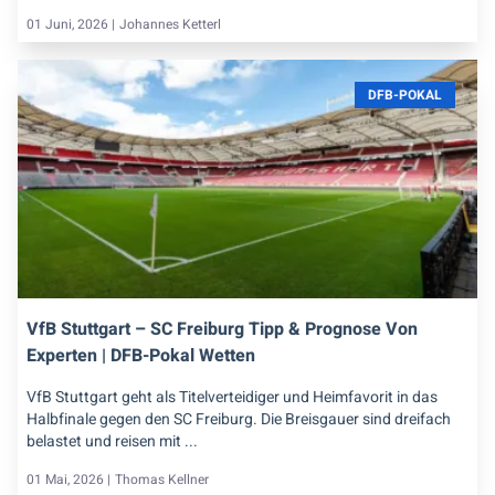
01 Juni, 2026 |
Johannes Ketterl
DFB-POKAL
VfB Stuttgart – SC Freiburg Tipp & Prognose Von
Experten | DFB-Pokal Wetten
VfB Stuttgart geht als Titelverteidiger und Heimfavorit in das
Halbfinale gegen den SC Freiburg. Die Breisgauer sind dreifach
belastet und reisen mit ...
01 Mai, 2026 |
Thomas Kellner