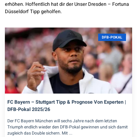
erhöhen. Hoffentlich hat dir der Unser Dresden – Fortuna
Düsseldorf Tipp geholfen.
DFB-POKAL
FC Bayern – Stuttgart Tipp & Prognose Von Experten |
DFB-Pokal 2025/26
Der FC Bayern München will sechs Jahre nach dem letzten
Triumph endlich wieder den DFB-Pokal gewinnen und sich damit
zugleich das Double sichern. Mit ...