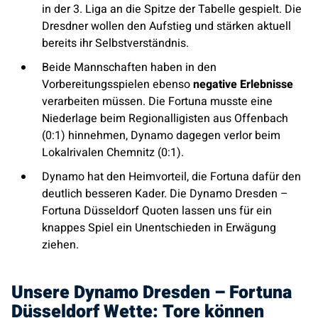
in der 3. Liga an die Spitze der Tabelle gespielt. Die
Dresdner wollen den Aufstieg und stärken aktuell
bereits ihr Selbstverständnis.
Beide Mannschaften haben in den
Vorbereitungsspielen ebenso
negative Erlebnisse
verarbeiten müssen. Die Fortuna musste eine
Niederlage beim Regionalligisten aus Offenbach
(0:1) hinnehmen, Dynamo dagegen verlor beim
Lokalrivalen Chemnitz (0:1).
Dynamo hat den Heimvorteil, die Fortuna dafür den
deutlich besseren Kader. Die Dynamo Dresden –
Fortuna Düsseldorf Quoten lassen uns für ein
knappes Spiel ein Unentschieden in Erwägung
ziehen.
Unsere Dynamo Dresden – Fortuna
Düsseldorf Wette: Tore können