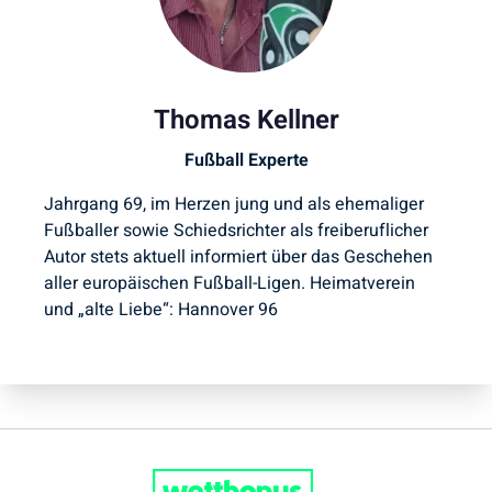
Thomas Kellner
Fußball Experte
Jahrgang 69, im Herzen jung und als ehemaliger
Fußballer sowie Schiedsrichter als freiberuflicher
Autor stets aktuell informiert über das Geschehen
aller europäischen Fußball-Ligen. Heimatverein
und „alte Liebe“: Hannover 96