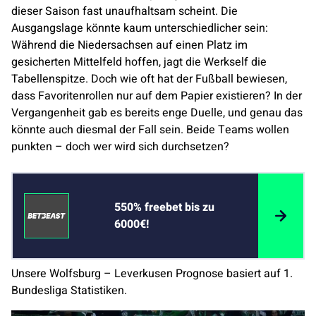
dieser Saison fast unaufhaltsam scheint. Die
Ausgangslage könnte kaum unterschiedlicher sein:
Während die Niedersachsen auf einen Platz im
gesicherten Mittelfeld hoffen, jagt die Werkself die
Tabellenspitze. Doch wie oft hat der Fußball bewiesen,
dass Favoritenrollen nur auf dem Papier existieren? In der
Vergangenheit gab es bereits enge Duelle, und genau das
könnte auch diesmal der Fall sein. Beide Teams wollen
punkten – doch wer wird sich durchsetzen?
550% freebet bis zu
6000€!
Unsere Wolfsburg – Leverkusen Prognose basiert auf 1.
Bundesliga Statistiken.