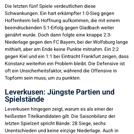
Die letzten fünf Spiele verdeutlichen diese
Schwankungen. Ein hart erkämpfter 1:0-Sieg gegen
Hoffenheim ließ Hoffnung aufkommen, die mit einem
beeindruckenden 5:1-Erfolg gegen Gladbach weiter
genährt wurde. Doch dann folgte eine knappe 2:3-
Niederlage gegen den FC Bayern, bei der Wolfsburg lange
mithielt, aber am Ende keine Punkte mitnahm. Ein 2:2
gegen Kiel und ein 1:1 bei Eintracht Frankfurt zeigen, dass
Konstanz weiterhin ein Problem bleibt. Die Defensive ist
oft ein Unsicherheitsfaktor, während die Offensive in
Topform sein muss, um zu punkten.
Leverkusen: Jüngste Partien und
Spielstände
Leverkusen hingegen zeigt, warum es als einer der
heißesten Titelkandidaten gilt. Die Saisonbilanz der
letzten Spielzeit spricht Bände: 28 Siege, sechs
Unentschieden und keine einzige Niederlage. Auch in