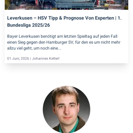
Leverkusen – HSV Tipp & Prognose Von Experten | 1.
Bundesliga 2025/26
Bayer Leverkusen benötigt am letzten Spieltag auf jeden Fall
einen Sieg gegen den Hamburger SV, für den es um nicht mehr
allzu viel geht, um noch eine...
01 Juni, 2026 |
Johannes Ketterl