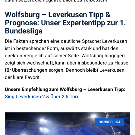
Wolfsburg – Leverkusen Tipp &
Prognose: Unser Expertentipp zur 1.
Bundesliga
Die Fakten sprechen eine deutliche Sprache: Leverkusen
ist in bestechender Form, auswärts stark und hat den
direkten Vergleich auf seiner Seite. Wolfsburg hingegen
zeigt sich wechselhaft, kann aber insbesondere zu Hause
für Überraschungen sorgen. Dennoch bleibt Leverkusen
der klare Favorit.
Unsere Empfehlung zum Wolfsburg – Leverkusen Tipp:
Sieg Leverkusen 2 & Über 2,5 Tore
.
BUNDESLIGA