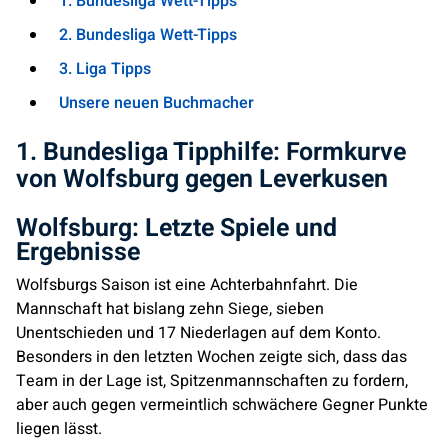
1. Bundesliga Wett-Tipps
2. Bundesliga Wett-Tipps
3. Liga Tipps
Unsere neuen Buchmacher
1. Bundesliga Tipphilfe: Formkurve
von Wolfsburg gegen Leverkusen
Wolfsburg: Letzte Spiele und
Ergebnisse
Wolfsburgs Saison ist eine Achterbahnfahrt. Die
Mannschaft hat bislang zehn Siege, sieben
Unentschieden und 17 Niederlagen auf dem Konto.
Besonders in den letzten Wochen zeigte sich, dass das
Team in der Lage ist, Spitzenmannschaften zu fordern,
aber auch gegen vermeintlich schwächere Gegner Punkte
liegen lässt.