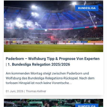
BUNDESLIGA
Paderborn – Wolfsburg Tipp & Prognose Von Experten
| 1. Bundesliga Relegation 2025/2026
Am kommenden Montag steigt zwischen Paderborn und
Wolfsburg das Bundesliga Relegations-Rückspiel. Nach dem
torlosen Hinspiel ist noch keine Vorentsche...
01 Juni, 2026 |
Thomas Kellner
BUNDESLIGA