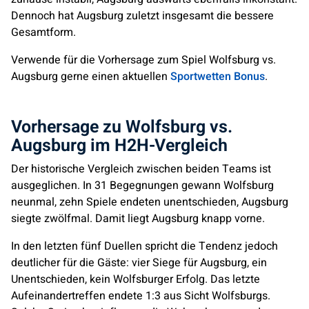
Dennoch hat Augsburg zuletzt insgesamt die bessere
Gesamtform.
Verwende für die Vorhersage zum Spiel Wolfsburg vs.
Augsburg gerne einen aktuellen
Sportwetten Bonus
.
Vorhersage zu Wolfsburg vs.
Augsburg im H2H-Vergleich
Der historische Vergleich zwischen beiden Teams ist
ausgeglichen. In 31 Begegnungen gewann Wolfsburg
neunmal, zehn Spiele endeten unentschieden, Augsburg
siegte zwölfmal. Damit liegt Augsburg knapp vorne.
In den letzten fünf Duellen spricht die Tendenz jedoch
deutlicher für die Gäste: vier Siege für Augsburg, ein
Unentschieden, kein Wolfsburger Erfolg. Das letzte
Aufeinandertreffen endete 1:3 aus Sicht Wolfsburgs.