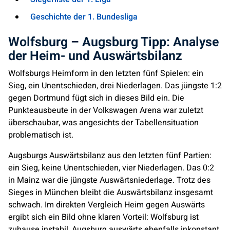
Geschichte der 1. Bundesliga
Wolfsburg – Augsburg Tipp: Analyse
der Heim- und Auswärtsbilanz
Wolfsburgs Heimform in den letzten fünf Spielen: ein
Sieg, ein Unentschieden, drei Niederlagen. Das jüngste 1:2
gegen Dortmund fügt sich in dieses Bild ein. Die
Punkteausbeute in der Volkswagen Arena war zuletzt
überschaubar, was angesichts der Tabellensituation
problematisch ist.
Augsburgs Auswärtsbilanz aus den letzten fünf Partien:
ein Sieg, keine Unentschieden, vier Niederlagen. Das 0:2
in Mainz war die jüngste Auswärtsniederlage. Trotz des
Sieges in München bleibt die Auswärtsbilanz insgesamt
schwach. Im direkten Vergleich Heim gegen Auswärts
ergibt sich ein Bild ohne klaren Vorteil: Wolfsburg ist
zuhause instabil, Augsburg auswärts ebenfalls inkonstant.