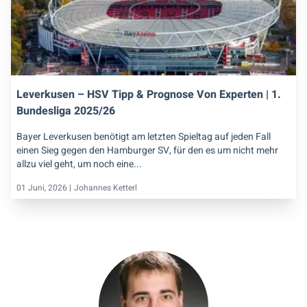
Leverkusen – HSV Tipp & Prognose Von Experten | 1.
Bundesliga 2025/26
Bayer Leverkusen benötigt am letzten Spieltag auf jeden Fall
einen Sieg gegen den Hamburger SV, für den es um nicht mehr
allzu viel geht, um noch eine...
01 Juni, 2026 |
Johannes Ketterl