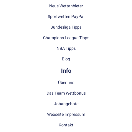
Neue Wettanbieter
Sportwetten PayPal
Bundesliga Tipps
Champions League Tipps
NBA Tipps
Blog
Info
Über uns
Das Team Wettbonus
Jobangebote
Webseite Impressum
Kontakt