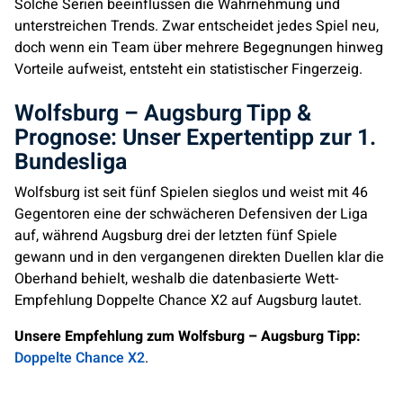
Solche Serien beeinflussen die Wahrnehmung und
unterstreichen Trends. Zwar entscheidet jedes Spiel neu,
doch wenn ein Team über mehrere Begegnungen hinweg
Vorteile aufweist, entsteht ein statistischer Fingerzeig.
Wolfsburg – Augsburg Tipp &
Prognose: Unser Expertentipp zur 1.
Bundesliga
Wolfsburg ist seit fünf Spielen sieglos und weist mit 46
Gegentoren eine der schwächeren Defensiven der Liga
auf, während Augsburg drei der letzten fünf Spiele
gewann und in den vergangenen direkten Duellen klar die
Oberhand behielt, weshalb die datenbasierte Wett-
Empfehlung Doppelte Chance X2 auf Augsburg lautet.
Unsere Empfehlung zum Wolfsburg – Augsburg Tipp:
Doppelte Chance X2
.