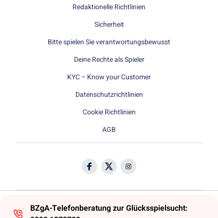
Redaktionelle Richtlinien
Sicherheit
Bitte spielen Sie verantwortungsbewusst
Deine Rechte als Spieler
KYC – Know your Customer
Datenschutzrichtlinien
Cookie Richtlinien
AGB
BZgA-Telefonberatung zur Glücksspielsucht: