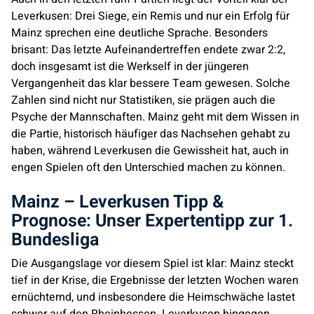
Leverkusen: Drei Siege, ein Remis und nur ein Erfolg für
Mainz sprechen eine deutliche Sprache. Besonders
brisant: Das letzte Aufeinandertreffen endete zwar 2:2,
doch insgesamt ist die Werkself in der jüngeren
Vergangenheit das klar bessere Team gewesen. Solche
Zahlen sind nicht nur Statistiken, sie prägen auch die
Psyche der Mannschaften. Mainz geht mit dem Wissen in
die Partie, historisch häufiger das Nachsehen gehabt zu
haben, während Leverkusen die Gewissheit hat, auch in
engen Spielen oft den Unterschied machen zu können.
Mainz – Leverkusen Tipp &
Prognose: Unser Expertentipp zur 1.
Bundesliga
Die Ausgangslage vor diesem Spiel ist klar: Mainz steckt
tief in der Krise, die Ergebnisse der letzten Wochen waren
ernüchternd, und insbesondere die Heimschwäche lastet
schwer auf den Rheinhessen. Leverkusen hingegen