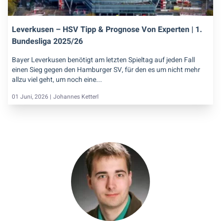
Leverkusen – HSV Tipp & Prognose Von Experten | 1.
Bundesliga 2025/26
Bayer Leverkusen benötigt am letzten Spieltag auf jeden Fall
einen Sieg gegen den Hamburger SV, für den es um nicht mehr
allzu viel geht, um noch eine...
01 Juni, 2026 |
Johannes Ketterl