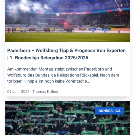
Paderborn – Wolfsburg Tipp & Prognose Von Experten
| 1. Bundesliga Relegation 2025/2026
Am kommenden Montag steigt zwischen Paderborn und
Wolfsburg das Bundesliga Relegations-Rückspiel. Nach dem
torlosen Hinspiel ist noch keine Vorentsche...
01 Juni, 2026 |
Thomas Kellner
BUNDESLIGA