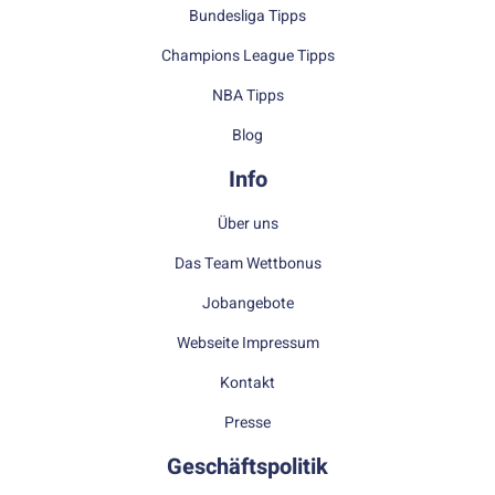
Bundesliga Tipps
Champions League Tipps
NBA Tipps
Blog
Info
Über uns
Das Team Wettbonus
Jobangebote
Webseite Impressum
Kontakt
Presse
Geschäftspolitik