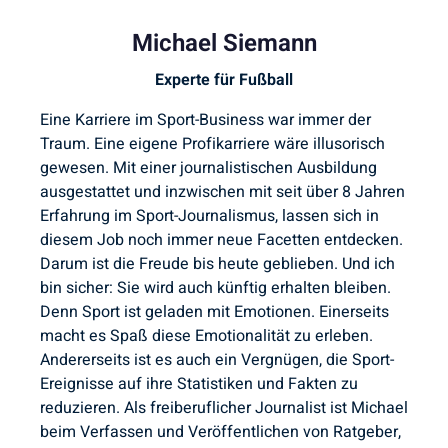
Michael Siemann
Experte für Fußball
Eine Karriere im Sport-Business war immer der
Traum. Eine eigene Profikarriere wäre illusorisch
gewesen. Mit einer journalistischen Ausbildung
ausgestattet und inzwischen mit seit über 8 Jahren
Erfahrung im Sport-Journalismus, lassen sich in
diesem Job noch immer neue Facetten entdecken.
Darum ist die Freude bis heute geblieben. Und ich
bin sicher: Sie wird auch künftig erhalten bleiben.
Denn Sport ist geladen mit Emotionen. Einerseits
macht es Spaß diese Emotionalität zu erleben.
Andererseits ist es auch ein Vergnügen, die Sport-
Ereignisse auf ihre Statistiken und Fakten zu
reduzieren. Als freiberuflicher Journalist ist Michael
beim Verfassen und Veröffentlichen von Ratgeber,