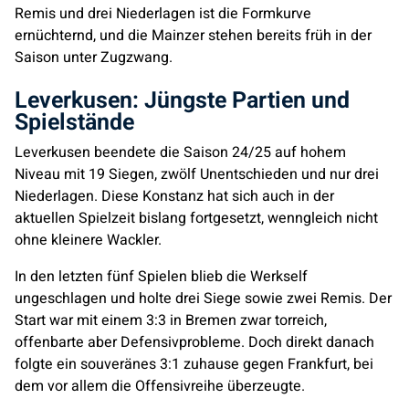
Remis und drei Niederlagen ist die Formkurve
ernüchternd, und die Mainzer stehen bereits früh in der
Saison unter Zugzwang.
Leverkusen: Jüngste Partien und
Spielstände
Leverkusen beendete die Saison 24/25 auf hohem
Niveau mit 19 Siegen, zwölf Unentschieden und nur drei
Niederlagen. Diese Konstanz hat sich auch in der
aktuellen Spielzeit bislang fortgesetzt, wenngleich nicht
ohne kleinere Wackler.
In den letzten fünf Spielen blieb die Werkself
ungeschlagen und holte drei Siege sowie zwei Remis. Der
Start war mit einem 3:3 in Bremen zwar torreich,
offenbarte aber Defensivprobleme. Doch direkt danach
folgte ein souveränes 3:1 zuhause gegen Frankfurt, bei
dem vor allem die Offensivreihe überzeugte.