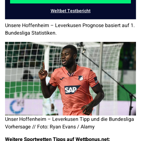
Weltbet Testbericht
Unsere Hoffenheim – Leverkusen Prognose basiert auf 1.
Bundesliga Statistiken.
Unser Hoffenheim – Leverkusen Tipp und die Bundesliga
Vorhersage // Foto: Ryan Evans / Alamy
Weitere Sportwetten Tipps auf Wettbonus.net: