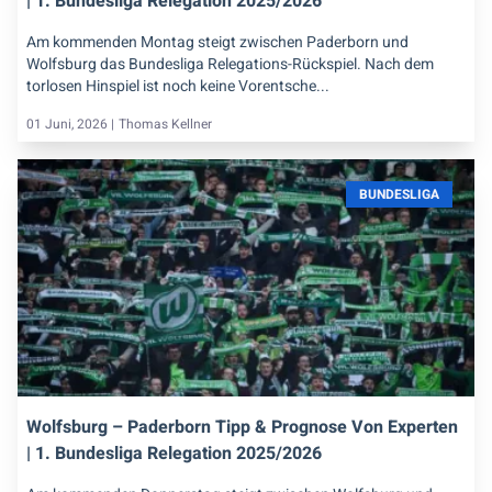
| 1. Bundesliga Relegation 2025/2026
Am kommenden Montag steigt zwischen Paderborn und
Wolfsburg das Bundesliga Relegations-Rückspiel. Nach dem
torlosen Hinspiel ist noch keine Vorentsche...
01 Juni, 2026 |
Thomas Kellner
BUNDESLIGA
Wolfsburg – Paderborn Tipp & Prognose Von Experten
| 1. Bundesliga Relegation 2025/2026