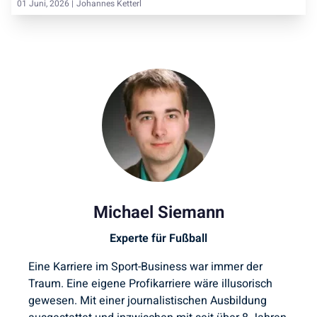
01 Juni, 2026 |
Johannes Ketterl
Michael Siemann
Experte für Fußball
Eine Karriere im Sport-Business war immer der
Traum. Eine eigene Profikarriere wäre illusorisch
gewesen. Mit einer journalistischen Ausbildung