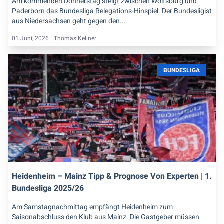
Am kommenden Donnerstag steigt zwischen Wolfsburg und
Paderborn das Bundesliga Relegations-Hinspiel. Der Bundesligist
aus Niedersachsen geht gegen den...
01 Juni, 2026 |
Thomas Kellner
BUNDESLIGA
Heidenheim – Mainz Tipp & Prognose Von Experten | 1.
Bundesliga 2025/26
Am Samstagnachmittag empfängt Heidenheim zum
Saisonabschluss den Klub aus Mainz. Die Gastgeber müssen