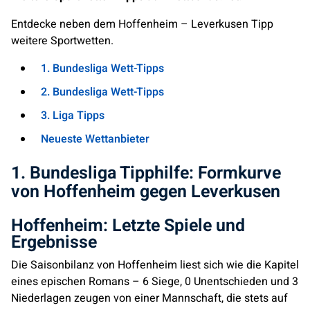
Entdecke neben dem Hoffenheim – Leverkusen Tipp
weitere Sportwetten.
1. Bundesliga Wett-Tipps
2. Bundesliga Wett-Tipps
3. Liga Tipps
Neueste Wettanbieter
1. Bundesliga Tipphilfe: Formkurve
von Hoffenheim gegen Leverkusen
Hoffenheim: Letzte Spiele und
Ergebnisse
Die Saisonbilanz von Hoffenheim liest sich wie die Kapitel
eines epischen Romans – 6 Siege, 0 Unentschieden und 3
Niederlagen zeugen von einer Mannschaft, die stets auf