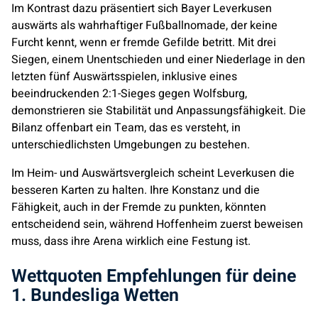
Im Kontrast dazu präsentiert sich Bayer Leverkusen
auswärts als wahrhaftiger Fußballnomade, der keine
Furcht kennt, wenn er fremde Gefilde betritt. Mit drei
Siegen, einem Unentschieden und einer Niederlage in den
letzten fünf Auswärtsspielen, inklusive eines
beeindruckenden 2:1-Sieges gegen Wolfsburg,
demonstrieren sie Stabilität und Anpassungsfähigkeit. Die
Bilanz offenbart ein Team, das es versteht, in
unterschiedlichsten Umgebungen zu bestehen.
Im Heim- und Auswärtsvergleich scheint Leverkusen die
besseren Karten zu halten. Ihre Konstanz und die
Fähigkeit, auch in der Fremde zu punkten, könnten
entscheidend sein, während Hoffenheim zuerst beweisen
muss, dass ihre Arena wirklich eine Festung ist.
Wettquoten Empfehlungen für deine
1. Bundesliga Wetten