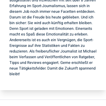
ausgestattet und inzwischen mit seit über 8 Jahren
Erfahrung im Sport-Journalismus, lassen sich in
diesem Job noch immer neue Facetten entdecken.
Darum ist die Freude bis heute geblieben. Und ich
bin sicher: Sie wird auch künftig erhalten bleiben.
Denn Sport ist geladen mit Emotionen. Einerseits
macht es Spaß diese Emotionalität zu erleben.
Andererseits ist es auch ein Vergnügen, die Sport-
Ereignisse auf ihre Statistiken und Fakten zu
reduzieren. Als freiberuflicher Journalist ist Michael
beim Verfassen und Veröffentlichen von Ratgeber,
Tipps und Reviews engagiert. Gerne erschließt er
neue Tätigkeitsfelder. Damit die Zukunft spannend
bleibt!