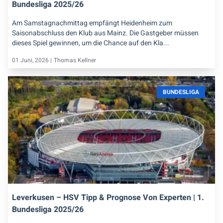
Bundesliga 2025/26
Am Samstagnachmittag empfängt Heidenheim zum
Saisonabschluss den Klub aus Mainz. Die Gastgeber müssen
dieses Spiel gewinnen, um die Chance auf den Kla...
01 Juni, 2026 |
Thomas Kellner
BUNDESLIGA
Leverkusen – HSV Tipp & Prognose Von Experten | 1.
Bundesliga 2025/26