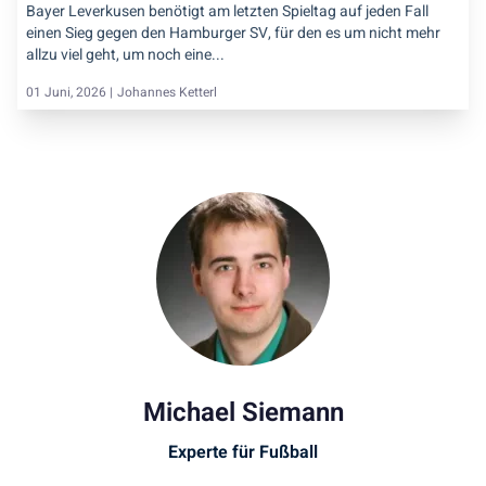
Bayer Leverkusen benötigt am letzten Spieltag auf jeden Fall
einen Sieg gegen den Hamburger SV, für den es um nicht mehr
allzu viel geht, um noch eine...
01 Juni, 2026 |
Johannes Ketterl
Michael Siemann
Experte für Fußball