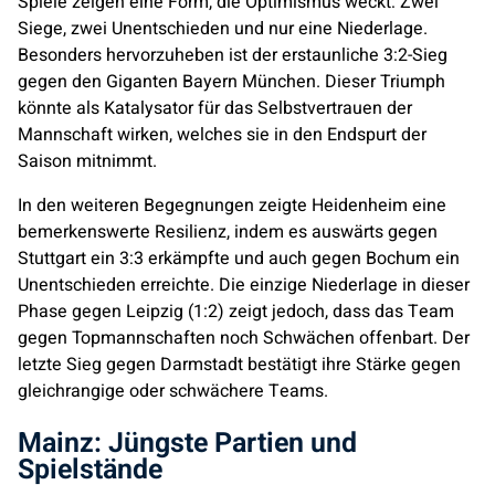
Spiele zeigen eine Form, die Optimismus weckt: Zwei
Siege, zwei Unentschieden und nur eine Niederlage.
Besonders hervorzuheben ist der erstaunliche 3:2-Sieg
gegen den Giganten Bayern München. Dieser Triumph
könnte als Katalysator für das Selbstvertrauen der
Mannschaft wirken, welches sie in den Endspurt der
Saison mitnimmt.
In den weiteren Begegnungen zeigte Heidenheim eine
bemerkenswerte Resilienz, indem es auswärts gegen
Stuttgart ein 3:3 erkämpfte und auch gegen Bochum ein
Unentschieden erreichte. Die einzige Niederlage in dieser
Phase gegen Leipzig (1:2) zeigt jedoch, dass das Team
gegen Topmannschaften noch Schwächen offenbart. Der
letzte Sieg gegen Darmstadt bestätigt ihre Stärke gegen
gleichrangige oder schwächere Teams.
Mainz: Jüngste Partien und
Spielstände