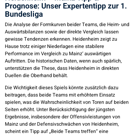
Prognose: Unser Expertentipp zur 1.
Bundesliga
Die Analyse der Formkurven beider Teams, die Heim- und
Auswärtsbilanzen sowie der direkte Vergleich lassen
gewisse Tendenzen erkennen. Heidenheim zeigt zu
Hause trotz einiger Niederlagen eine stabilere
Performance im Vergleich zu Mainz‘ auswärtigen
Auftritten. Die historischen Daten, wenn auch spärlich,
unterstützen die These, dass Heidenheim in direkten
Duellen die Oberhand behält.
Die Wichtigkeit dieses Spiels könnte zusätzlich dazu
beitragen, dass beide Teams mit erhöhtem Einsatz
spielen, was die Wahrscheinlichkeit von Toren auf beiden
Seiten erhöht. Unter Berücksichtigung der jüngsten
Ergebnisse, insbesondere der Offensivleistungen von
Mainz und der Defensivschwächen von Heidenheim,
scheint ein Tipp auf „Beide Teams treffen“ eine