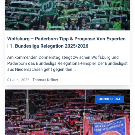
Wolfsburg – Paderborn Tipp & Prognose Von Experten
| 1. Bundesliga Relegation 2025/2026
Am kommenden Donnerstag steigt zwischen Wolfsburg und
Paderborn das Bundesliga Relegations-Hinspiel. Der Bundesligist
aus Niedersachsen geht gegen den...
01 Juni, 2026 |
Thomas Kellner
BUNDESLIGA