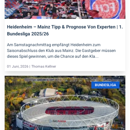
Heidenheim – Mainz Tipp & Prognose Von Experten | 1.
Bundesliga 2025/26
Am Samstagnachmittag empfängt Heidenheim zum
Saisonabschluss den Klub aus Mainz. Die Gastgeber müssen
dieses Spiel gewinnen, um die Chance auf den Kla...
01 Juni, 2026 |
Thomas Kellner
BUNDESLIGA