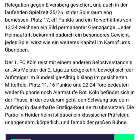
Relegation gegen Elversberg gesichert, und auch in der
laufenden Spielzeit 25/26 ist der Spielraum eng
bemessen. Platz 17, elf Punkte und ein Torverhältnis von
13:34 zeichnen ein Bild permanenter Grenzgänge. Jeder
Heimauftritt bekommt dadurch ein besonderes Gewicht,
jedes Spiel wirkt wie ein weiteres Kapitel im Kampf ums
Überleben.
Der 1. FC Köln reist mit einem anderen Selbstverständnis
an. Als Meister der 2. Liga zurückgekehrt, bewegt sich der
Aufsteiger im Bundesliga-Alltag bislang im gesicherten
Mittelfeld. Platz 11, 16 Punkte und 22:24 Tore bedeuten
weder Euphorie noch Alarmstufe Rot. Köln befindet sich in
der Phase, in der es darum geht, den Schwung aus dem
Aufstieg in dauerhafte Erstliga-Routine zu übersetzen. Die
Partie in Heidenheim ist dabei ein klassischer Prüfstein:
unangenehm, körperlich, und fernab der großen Bühne.