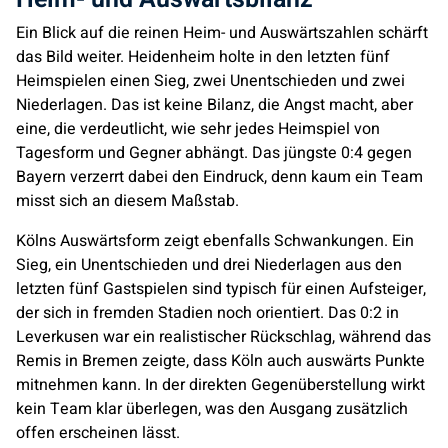
Ein Blick auf die reinen Heim- und Auswärtszahlen schärft
das Bild weiter. Heidenheim holte in den letzten fünf
Heimspielen einen Sieg, zwei Unentschieden und zwei
Niederlagen. Das ist keine Bilanz, die Angst macht, aber
eine, die verdeutlicht, wie sehr jedes Heimspiel von
Tagesform und Gegner abhängt. Das jüngste 0:4 gegen
Bayern verzerrt dabei den Eindruck, denn kaum ein Team
misst sich an diesem Maßstab.
Kölns Auswärtsform zeigt ebenfalls Schwankungen. Ein
Sieg, ein Unentschieden und drei Niederlagen aus den
letzten fünf Gastspielen sind typisch für einen Aufsteiger,
der sich in fremden Stadien noch orientiert. Das 0:2 in
Leverkusen war ein realistischer Rückschlag, während das
Remis in Bremen zeigte, dass Köln auch auswärts Punkte
mitnehmen kann. In der direkten Gegenüberstellung wirkt
kein Team klar überlegen, was den Ausgang zusätzlich
offen erscheinen lässt.