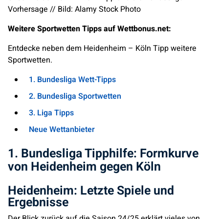
Vorhersage // Bild: Alamy Stock Photo
Weitere Sportwetten Tipps auf Wettbonus.net:
Entdecke neben dem Heidenheim – Köln Tipp weitere
Sportwetten.
1. Bundesliga Wett-Tipps
2. Bundesliga Sportwetten
3. Liga Tipps
Neue Wettanbieter
1. Bundesliga Tipphilfe: Formkurve
von Heidenheim gegen Köln
Heidenheim: Letzte Spiele und
Ergebnisse
Der Blick zurück auf die Saison 24/25 erklärt vieles von