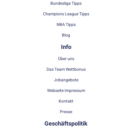
Bundesliga Tipps
Champions League Tipps
NBA Tipps
Blog
Info
Über uns
Das Team Wettbonus
Jobangebote
Webseite Impressum
Kontakt
Presse
Geschäftspolitik