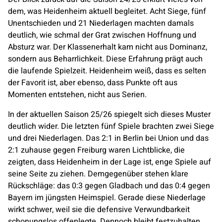
dem, was Heidenheim aktuell begleitet. Acht Siege, fünf
Unentschieden und 21 Niederlagen machten damals
deutlich, wie schmal der Grat zwischen Hoffnung und
Absturz war. Der Klassenerhalt kam nicht aus Dominanz,
sondern aus Beharrlichkeit. Diese Erfahrung prägt auch
die laufende Spielzeit. Heidenheim weiß, dass es selten
der Favorit ist, aber ebenso, dass Punkte oft aus
Momenten entstehen, nicht aus Serien.
In der aktuellen Saison 25/26 spiegelt sich dieses Muster
deutlich wider. Die letzten fünf Spiele brachten zwei Siege
und drei Niederlagen. Das 2:1 in Berlin bei Union und das
2:1 zuhause gegen Freiburg waren Lichtblicke, die
zeigten, dass Heidenheim in der Lage ist, enge Spiele auf
seine Seite zu ziehen. Demgegenüber stehen klare
Rückschläge: das 0:3 gegen Gladbach und das 0:4 gegen
Bayern im jüngsten Heimspiel. Gerade diese Niederlage
wirkt schwer, weil sie die defensive Verwundbarkeit
schonungslos offenlegte. Dennoch bleibt festzuhalten,