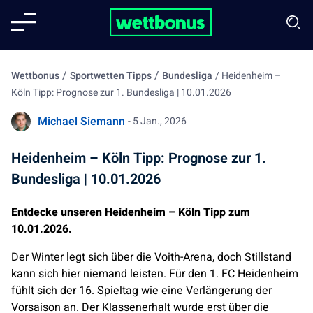
/
/
Wettbonus
Sportwetten Tipps
Bundesliga
/
Heidenheim –
Köln Tipp: Prognose zur 1. Bundesliga | 10.01.2026
Michael Siemann
- 5 Jan., 2026
Heidenheim – Köln Tipp: Prognose zur 1.
Bundesliga | 10.01.2026
Entdecke unseren Heidenheim – Köln Tipp zum
10.01.2026.
Der Winter legt sich über die Voith-Arena, doch Stillstand
kann sich hier niemand leisten. Für den 1. FC Heidenheim
fühlt sich der 16. Spieltag wie eine Verlängerung der
Vorsaison an. Der Klassenerhalt wurde erst über die