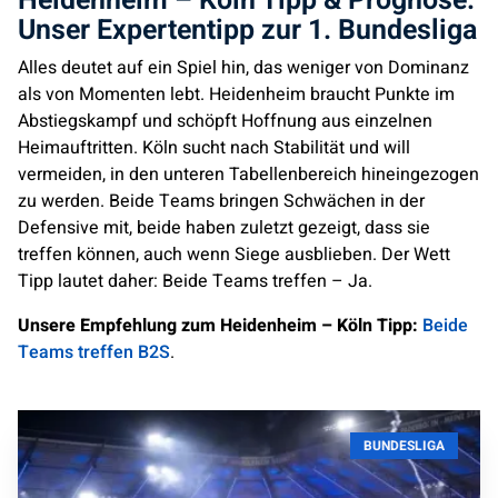
Heidenheim – Köln Tipp & Prognose:
Unser Expertentipp zur 1. Bundesliga
Alles deutet auf ein Spiel hin, das weniger von Dominanz
als von Momenten lebt. Heidenheim braucht Punkte im
Abstiegskampf und schöpft Hoffnung aus einzelnen
Heimauftritten. Köln sucht nach Stabilität und will
vermeiden, in den unteren Tabellenbereich hineingezogen
zu werden. Beide Teams bringen Schwächen in der
Defensive mit, beide haben zuletzt gezeigt, dass sie
treffen können, auch wenn Siege ausblieben. Der Wett
Tipp lautet daher: Beide Teams treffen – Ja.
Unsere Empfehlung zum Heidenheim – Köln Tipp:
Beide
Teams treffen B2S
.
BUNDESLIGA