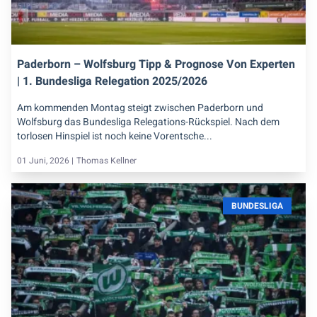
Paderborn – Wolfsburg Tipp & Prognose Von Experten
| 1. Bundesliga Relegation 2025/2026
Am kommenden Montag steigt zwischen Paderborn und
Wolfsburg das Bundesliga Relegations-Rückspiel. Nach dem
torlosen Hinspiel ist noch keine Vorentsche...
01 Juni, 2026 |
Thomas Kellner
BUNDESLIGA