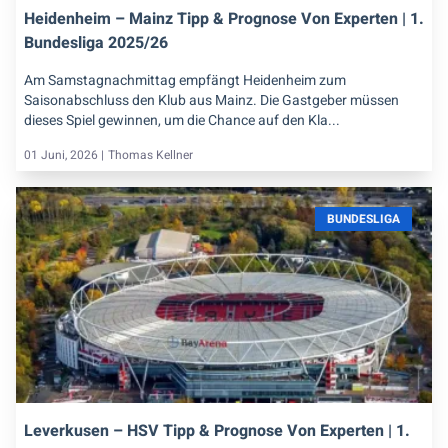
Heidenheim – Mainz Tipp & Prognose Von Experten | 1.
Bundesliga 2025/26
Am Samstagnachmittag empfängt Heidenheim zum
Saisonabschluss den Klub aus Mainz. Die Gastgeber müssen
dieses Spiel gewinnen, um die Chance auf den Kla...
01 Juni, 2026 |
Thomas Kellner
BUNDESLIGA
Leverkusen – HSV Tipp & Prognose Von Experten | 1.