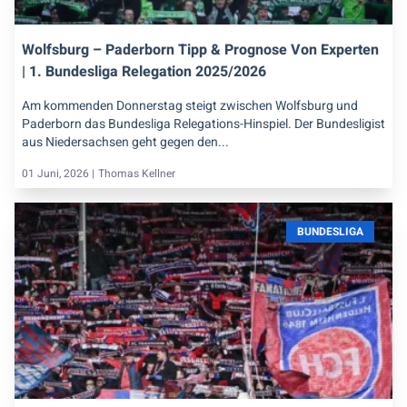
Wolfsburg – Paderborn Tipp & Prognose Von Experten
| 1. Bundesliga Relegation 2025/2026
Am kommenden Donnerstag steigt zwischen Wolfsburg und
Paderborn das Bundesliga Relegations-Hinspiel. Der Bundesligist
aus Niedersachsen geht gegen den...
01 Juni, 2026 |
Thomas Kellner
BUNDESLIGA