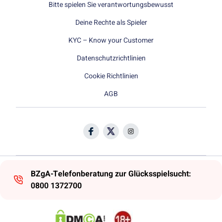
Bitte spielen Sie verantwortungsbewusst
Deine Rechte als Spieler
KYC – Know your Customer
Datenschutzrichtlinien
Cookie Richtlinien
AGB
BZgA-Telefonberatung zur Glücksspielsucht:
0800 1372700