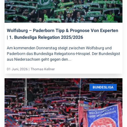
Wolfsburg – Paderborn Tipp & Prognose Von Experten
| 1. Bundesliga Relegation 2025/2026
Am kommenden Donnerstag steigt zwischen Wolfsburg und
Paderborn das Bundesliga Relegations-Hinspiel. Der Bundesligist
aus Niedersachsen geht gegen den...
01 Juni, 2026 |
Thomas Kellner
BUNDESLIGA