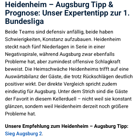
Heidenheim – Augsburg Tipp &
Prognose: Unser Expertentipp zur 1.
Bundesliga
Beide Teams sind defensiv anfällig, beide haben
Schwierigkeiten, Konstanz aufzubauen. Heidenheim
steckt nach fünf Niederlagen in Serie in einer
Negativspirale, während Augsburg zwar ebenfalls
Probleme hat, aber zumindest offensive Schlagkraft
beweist. Die Heimschwäche Heidenheims trifft auf eine
Auswärtsbilanz der Gäste, die trotz Rückschlägen deutlich
positiver wirkt. Der direkte Vergleich spricht zudem
eindeutig für Augsburg. Unter dem Strich sind die Gäste
der Favorit in diesem Kellerduell – nicht weil sie konstant
glänzen, sondern weil Heidenheim derzeit noch größere
Probleme hat.
Unsere Empfehlung zum Heidenheim – Augsburg Tipp:
Sieg Augsburg 2
.