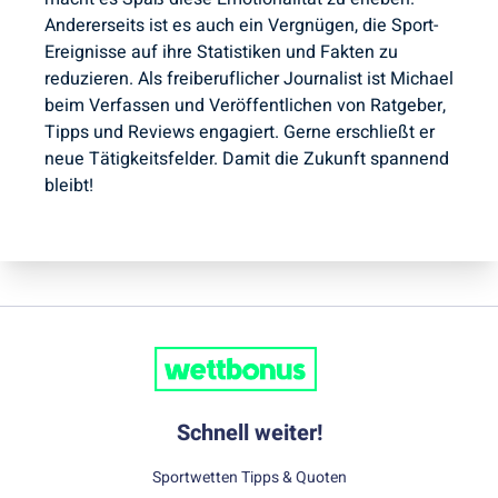
Andererseits ist es auch ein Vergnügen, die Sport-
Ereignisse auf ihre Statistiken und Fakten zu
reduzieren. Als freiberuflicher Journalist ist Michael
beim Verfassen und Veröffentlichen von Ratgeber,
Tipps und Reviews engagiert. Gerne erschließt er
neue Tätigkeitsfelder. Damit die Zukunft spannend
bleibt!
Schnell weiter!
Sportwetten Tipps & Quoten