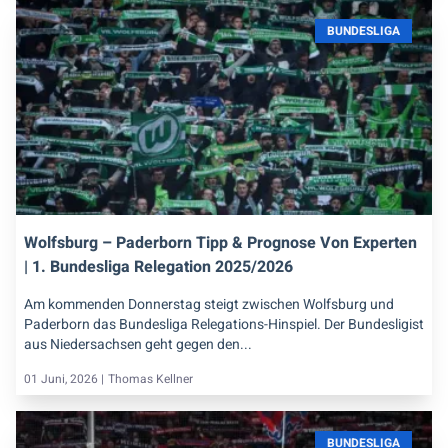
BUNDESLIGA
Wolfsburg – Paderborn Tipp & Prognose Von Experten
| 1. Bundesliga Relegation 2025/2026
Am kommenden Donnerstag steigt zwischen Wolfsburg und
Paderborn das Bundesliga Relegations-Hinspiel. Der Bundesligist
aus Niedersachsen geht gegen den...
01 Juni, 2026 |
Thomas Kellner
BUNDESLIGA