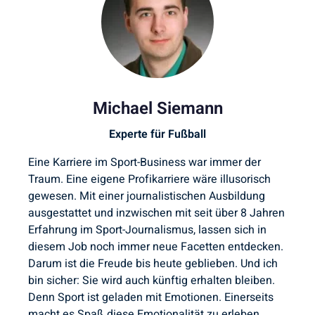
Michael Siemann
Experte für Fußball
Eine Karriere im Sport-Business war immer der
Traum. Eine eigene Profikarriere wäre illusorisch
gewesen. Mit einer journalistischen Ausbildung
ausgestattet und inzwischen mit seit über 8 Jahren
Erfahrung im Sport-Journalismus, lassen sich in
diesem Job noch immer neue Facetten entdecken.
Darum ist die Freude bis heute geblieben. Und ich
bin sicher: Sie wird auch künftig erhalten bleiben.
Denn Sport ist geladen mit Emotionen. Einerseits
macht es Spaß diese Emotionalität zu erleben.