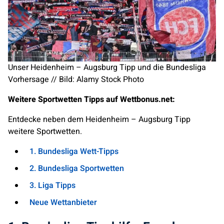
Unser Heidenheim – Augsburg Tipp und die Bundesliga
Vorhersage // Bild: Alamy Stock Photo
Weitere Sportwetten Tipps auf Wettbonus.net:
Entdecke neben dem Heidenheim – Augsburg Tipp
weitere Sportwetten.
1. Bundesliga Wett-Tipps
2. Bundesliga Sportwetten
3. Liga Tipps
Neue Wettanbieter