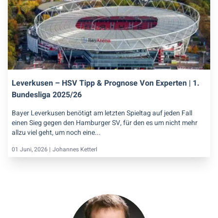
Leverkusen – HSV Tipp & Prognose Von Experten | 1.
Bundesliga 2025/26
Bayer Leverkusen benötigt am letzten Spieltag auf jeden Fall
einen Sieg gegen den Hamburger SV, für den es um nicht mehr
allzu viel geht, um noch eine...
01 Juni, 2026 |
Johannes Ketterl