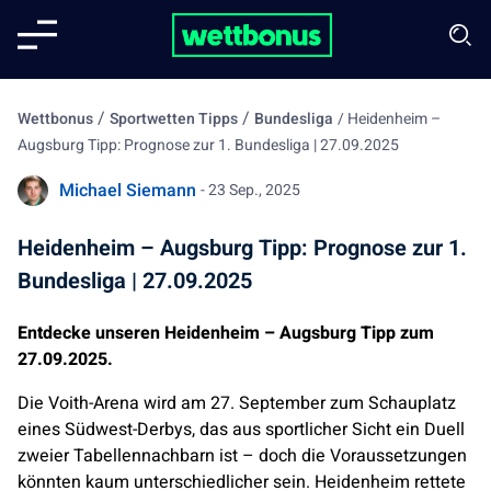
/
/
Wettbonus
Sportwetten Tipps
Bundesliga
/
Heidenheim –
Augsburg Tipp: Prognose zur 1. Bundesliga | 27.09.2025
Michael Siemann
- 23 Sep., 2025
Heidenheim – Augsburg Tipp: Prognose zur 1.
Bundesliga | 27.09.2025
Entdecke unseren Heidenheim – Augsburg Tipp zum
27.09.2025.
Die Voith-Arena wird am 27. September zum Schauplatz
eines Südwest-Derbys, das aus sportlicher Sicht ein Duell
zweier Tabellennachbarn ist – doch die Voraussetzungen
könnten kaum unterschiedlicher sein. Heidenheim rettete