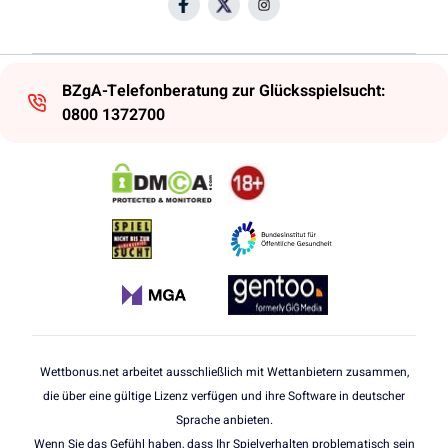
BZgA-Telefonberatung zur Glücksspielsucht:
0800 1372700
Wettbonus.net arbeitet ausschließlich mit Wettanbietern zusammen,
die über eine gültige Lizenz verfügen und ihre Software in deutscher
Sprache anbieten.
Wenn Sie das Gefühl haben, dass Ihr Spielverhalten problematisch sein