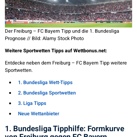
Der Freiburg – FC Bayern Tipp und die 1. Bundesliga
Prognose // Bild: Alamy Stock Photo
Weitere Sportwetten Tipps auf Wettbonus.net:
Entdecke neben dem Freiburg – FC Bayern Tipp weitere
Sportwetten.
1. Bundesliga Wett-Tipps
2. Bundesliga Sportwetten
3. Liga Tipps
Neue Wettanbieter
1. Bundesliga Tipphilfe: Formkurve