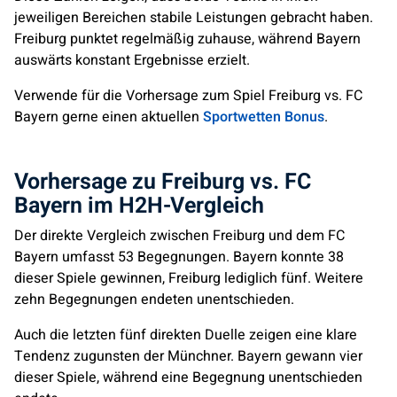
jeweiligen Bereichen stabile Leistungen gebracht haben.
Freiburg punktet regelmäßig zuhause, während Bayern
auswärts konstant Ergebnisse erzielt.
Verwende für die Vorhersage zum Spiel Freiburg vs. FC
Bayern gerne einen aktuellen
Sportwetten Bonus
.
Vorhersage zu Freiburg vs. FC
Bayern im H2H-Vergleich
Der direkte Vergleich zwischen Freiburg und dem FC
Bayern umfasst 53 Begegnungen. Bayern konnte 38
dieser Spiele gewinnen, Freiburg lediglich fünf. Weitere
zehn Begegnungen endeten unentschieden.
Auch die letzten fünf direkten Duelle zeigen eine klare
Tendenz zugunsten der Münchner. Bayern gewann vier
dieser Spiele, während eine Begegnung unentschieden