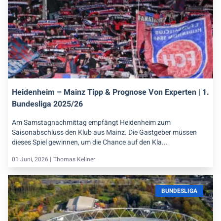
Heidenheim – Mainz Tipp & Prognose Von Experten | 1.
Bundesliga 2025/26
Am Samstagnachmittag empfängt Heidenheim zum
Saisonabschluss den Klub aus Mainz. Die Gastgeber müssen
dieses Spiel gewinnen, um die Chance auf den Kla...
01 Juni, 2026 |
Thomas Kellner
BUNDESLIGA