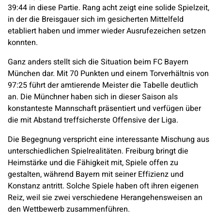
39:44 in diese Partie. Rang acht zeigt eine solide Spielzeit,
in der die Breisgauer sich im gesicherten Mittelfeld
etabliert haben und immer wieder Ausrufezeichen setzen
konnten.
Ganz anders stellt sich die Situation beim FC Bayern
München dar. Mit 70 Punkten und einem Torverhältnis von
97:25 führt der amtierende Meister die Tabelle deutlich
an. Die Münchner haben sich in dieser Saison als
konstanteste Mannschaft präsentiert und verfügen über
die mit Abstand treffsicherste Offensive der Liga.
Die Begegnung verspricht eine interessante Mischung aus
unterschiedlichen Spielrealitäten. Freiburg bringt die
Heimstärke und die Fähigkeit mit, Spiele offen zu
gestalten, während Bayern mit seiner Effizienz und
Konstanz antritt. Solche Spiele haben oft ihren eigenen
Reiz, weil sie zwei verschiedene Herangehensweisen an
den Wettbewerb zusammenführen.