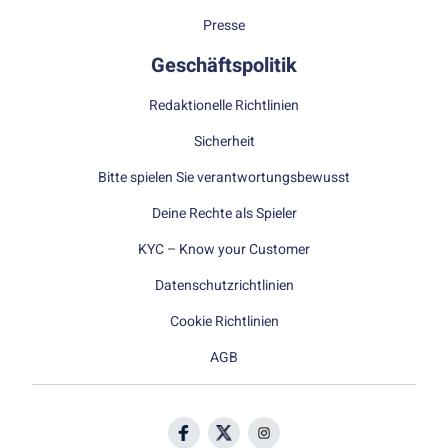
Presse
Geschäftspolitik
Redaktionelle Richtlinien
Sicherheit
Bitte spielen Sie verantwortungsbewusst
Deine Rechte als Spieler
KYC – Know your Customer
Datenschutzrichtlinien
Cookie Richtlinien
AGB