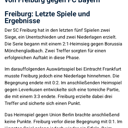
von Freiburg gegen FC Bayern
Freiburg: Letzte Spiele und
Ergebnisse
Der SC Freiburg hat in den letzten fünf Spielen zwei
Siege, ein Unentschieden und zwei Niederlagen erzielt.
Die Serie begann mit einem 2:1-Heimsieg gegen Borussia
Mönchengladbach. Zwei Treffer sorgten für einen
erfolgreichen Auftakt in diese Phase.
Im darauffolgenden Auswärtsspiel bei Eintracht Frankfurt
musste Freiburg jedoch eine Niederlage hinnehmen. Die
Begegnung endete mit 0:2. Im anschließenden Heimspiel
gegen Leverkusen entwickelte sich eine torreiche Partie,
die mit einem 3:3 endete. Freiburg erzielte dabei drei
Treffer und sicherte sich einen Punkt.
Das Heimspiel gegen Union Berlin brachte anschließend
keine Punkte. Freiburg verlor diese Begegnung mit 0:1. Im