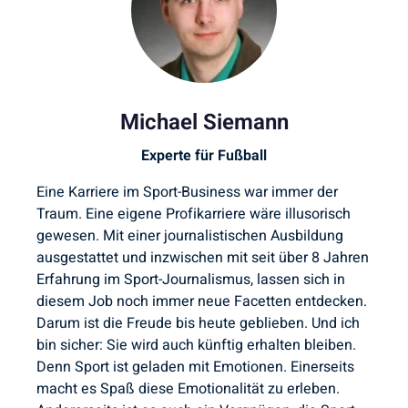
Michael Siemann
Experte für Fußball
Eine Karriere im Sport-Business war immer der
Traum. Eine eigene Profikarriere wäre illusorisch
gewesen. Mit einer journalistischen Ausbildung
ausgestattet und inzwischen mit seit über 8 Jahren
Erfahrung im Sport-Journalismus, lassen sich in
diesem Job noch immer neue Facetten entdecken.
Darum ist die Freude bis heute geblieben. Und ich
bin sicher: Sie wird auch künftig erhalten bleiben.
Denn Sport ist geladen mit Emotionen. Einerseits
macht es Spaß diese Emotionalität zu erleben.