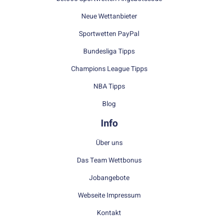
Neue Wettanbieter
Sportwetten PayPal
Bundesliga Tipps
Champions League Tipps
NBA Tipps
Blog
Info
Über uns
Das Team Wettbonus
Jobangebote
Webseite Impressum
Kontakt