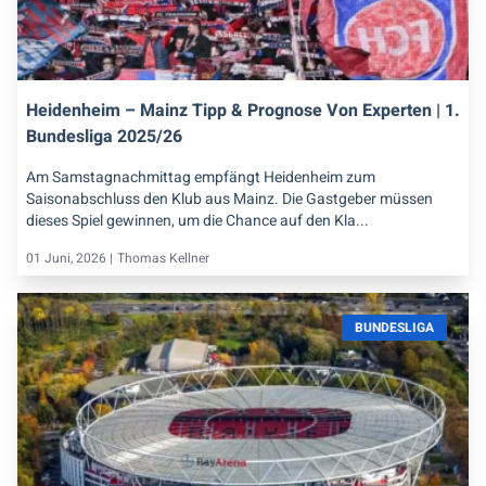
Heidenheim – Mainz Tipp & Prognose Von Experten | 1.
Bundesliga 2025/26
Am Samstagnachmittag empfängt Heidenheim zum
Saisonabschluss den Klub aus Mainz. Die Gastgeber müssen
dieses Spiel gewinnen, um die Chance auf den Kla...
01 Juni, 2026 |
Thomas Kellner
BUNDESLIGA