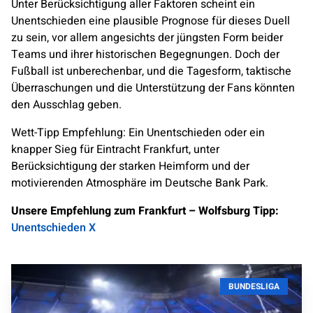
Unter Berücksichtigung aller Faktoren scheint ein
Unentschieden eine plausible Prognose für dieses Duell
zu sein, vor allem angesichts der jüngsten Form beider
Teams und ihrer historischen Begegnungen. Doch der
Fußball ist unberechenbar, und die Tagesform, taktische
Überraschungen und die Unterstützung der Fans könnten
den Ausschlag geben.
Wett-Tipp Empfehlung: Ein Unentschieden oder ein
knapper Sieg für Eintracht Frankfurt, unter
Berücksichtigung der starken Heimform und der
motivierenden Atmosphäre im Deutsche Bank Park.
Unsere Empfehlung zum Frankfurt – Wolfsburg Tipp:
Unentschieden X
BUNDESLIGA