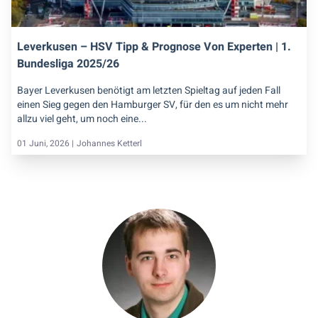
Leverkusen – HSV Tipp & Prognose Von Experten | 1.
Bundesliga 2025/26
Bayer Leverkusen benötigt am letzten Spieltag auf jeden Fall
einen Sieg gegen den Hamburger SV, für den es um nicht mehr
allzu viel geht, um noch eine...
01 Juni, 2026 |
Johannes Ketterl