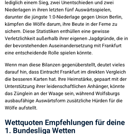
lediglich einem Sieg, zwei Unentschieden und zwei
Niederlagen in ihren letzten fünf Auswärtsspielen,
darunter die jüngste 1:0-Niederlage gegen Union Berlin,
kämpfen die Wölfe darum, ihre Beute in der Ferne zu
sichern. Diese Statistiken enthüllen eine gewisse
Verletzlichkeit außerhalb ihrer eigenen Jagdgründe, die in
der bevorstehenden Auseinandersetzung mit Frankfurt
eine entscheidende Rolle spielen könnte.
Wenn man diese Bilanzen gegenüberstellt, deutet vieles
darauf hin, dass Eintracht Frankfurt im direkten Vergleich
die besseren Karten hat. Ihre Heimstärke, gepaart mit der
Unterstützung ihrer leidenschaftlichen Anhänger, könnte
das Zünglein an der Waage sein, während Wolfsburgs
ausbaufähige Auswärtsform zusätzliche Hürden für die
Wölfe aufstellt.
Wettquoten Empfehlungen für deine
1. Bundesliga Wetten