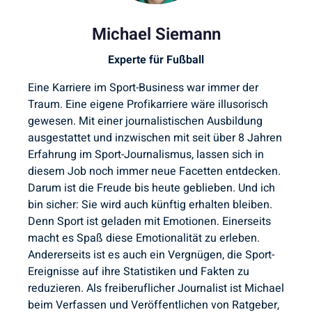
Michael Siemann
Experte für Fußball
Eine Karriere im Sport-Business war immer der
Traum. Eine eigene Profikarriere wäre illusorisch
gewesen. Mit einer journalistischen Ausbildung
ausgestattet und inzwischen mit seit über 8 Jahren
Erfahrung im Sport-Journalismus, lassen sich in
diesem Job noch immer neue Facetten entdecken.
Darum ist die Freude bis heute geblieben. Und ich
bin sicher: Sie wird auch künftig erhalten bleiben.
Denn Sport ist geladen mit Emotionen. Einerseits
macht es Spaß diese Emotionalität zu erleben.
Andererseits ist es auch ein Vergnügen, die Sport-
Ereignisse auf ihre Statistiken und Fakten zu
reduzieren. Als freiberuflicher Journalist ist Michael
beim Verfassen und Veröffentlichen von Ratgeber,