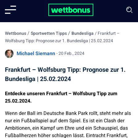
/
/
Wettbonus
Sportwetten Tipps
Bundesliga
/
Frankfurt –
Wolfsburg Tipp: Prognose zur 1. Bundesliga | 25.02.2024
Michael Siemann
- 20 Feb., 2024
Frankfurt – Wolfsburg Tipp: Prognose zur 1.
Bundesliga | 25.02.2024
Entdecke unseren Frankfurt – Wolfsburg Tipp zum
25.02.2024.
Wenn der Ball im Deutsche Bank Park rollt, steht mehr als
nur ein Fußballspiel auf dem Spiel. Es ist ein Clash der
Ambitionen, ein Kampf um Ehre und ein Schauspiel, das
Fußballherzen höher schlagen lässt. Eintracht Frankfurt,