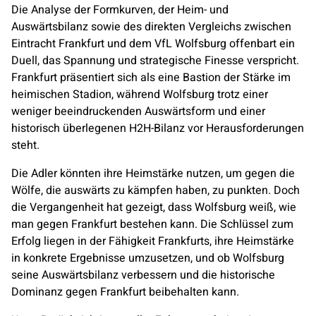
Die Analyse der Formkurven, der Heim- und
Auswärtsbilanz sowie des direkten Vergleichs zwischen
Eintracht Frankfurt und dem VfL Wolfsburg offenbart ein
Duell, das Spannung und strategische Finesse verspricht.
Frankfurt präsentiert sich als eine Bastion der Stärke im
heimischen Stadion, während Wolfsburg trotz einer
weniger beeindruckenden Auswärtsform und einer
historisch überlegenen H2H-Bilanz vor Herausforderungen
steht.
Die Adler könnten ihre Heimstärke nutzen, um gegen die
Wölfe, die auswärts zu kämpfen haben, zu punkten. Doch
die Vergangenheit hat gezeigt, dass Wolfsburg weiß, wie
man gegen Frankfurt bestehen kann. Die Schlüssel zum
Erfolg liegen in der Fähigkeit Frankfurts, ihre Heimstärke
in konkrete Ergebnisse umzusetzen, und ob Wolfsburg
seine Auswärtsbilanz verbessern und die historische
Dominanz gegen Frankfurt beibehalten kann.