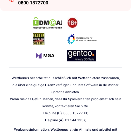
0800 1372700
Wettbonus.net arbeitet ausschließlich mit Wettanbietern zusammen,
die über eine gültige Lizenz verfügen und ihre Software in deutscher
Sprache anbieten.
Wenn Sie das Gefühl haben, dass Ihr Spielverhalten problematisch sein
könnte, kontaktieren Sie bitte:
Helpline (D): 0800 1372700;
Helpline (A): 01 544 1357;
Werbungsinformation: Wettbonus ist ein Affiliate und arbeitet mit