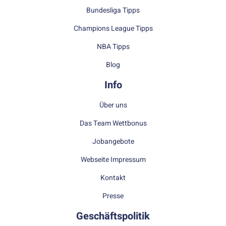
Bundesliga Tipps
Champions League Tipps
NBA Tipps
Blog
Info
Über uns
Das Team Wettbonus
Jobangebote
Webseite Impressum
Kontakt
Presse
Geschäftspolitik