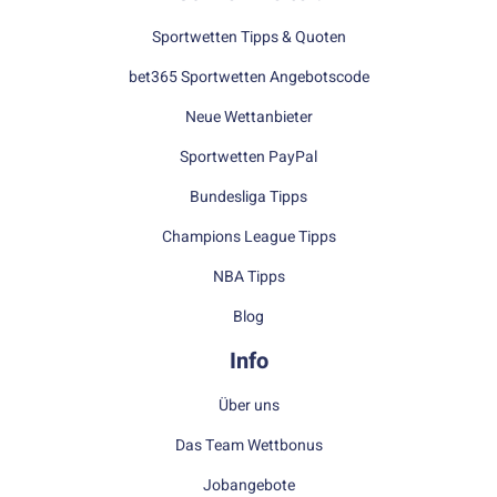
Sportwetten Tipps & Quoten
bet365 Sportwetten Angebotscode
Neue Wettanbieter
Sportwetten PayPal
Bundesliga Tipps
Champions League Tipps
NBA Tipps
Blog
Info
Über uns
Das Team Wettbonus
Jobangebote