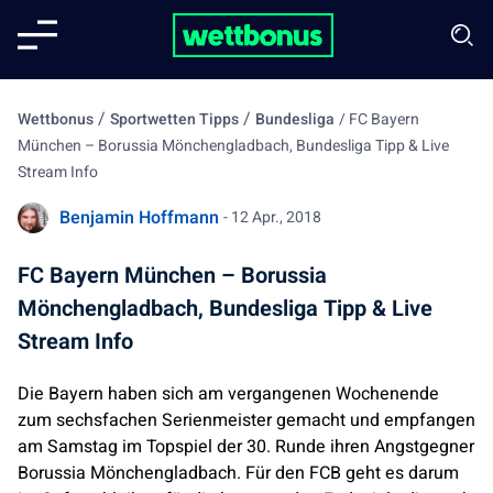
/
/
Wettbonus
Sportwetten Tipps
Bundesliga
/
FC Bayern
München – Borussia Mönchengladbach, Bundesliga Tipp & Live
Stream Info
Benjamin Hoffmann
- 12 Apr., 2018
FC Bayern München – Borussia
Mönchengladbach, Bundesliga Tipp & Live
Stream Info
Die Bayern haben sich am vergangenen Wochenende
zum sechsfachen Serienmeister gemacht und empfangen
am Samstag im Topspiel der 30. Runde ihren Angstgegner
Borussia Mönchengladbach. Für den FCB geht es darum