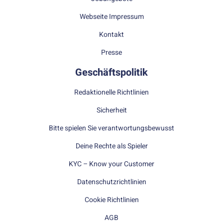
Webseite Impressum
Kontakt
Presse
Geschäftspolitik
Redaktionelle Richtlinien
Sicherheit
Bitte spielen Sie verantwortungsbewusst
Deine Rechte als Spieler
KYC – Know your Customer
Datenschutzrichtlinien
Cookie Richtlinien
AGB