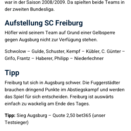
war in der Saison 2008/2009. Da spielten beide Teams in
der zweiten Bundesliga.
Aufstellung SC Freiburg
Höfler wird seinem Team auf Grund einer Gelbsperre
gegen Augsburg nicht zur Verfügung stehen.
Schwolow – Gulde, Schuster, Kempf – Kübler, C. Günter –
Grifo, Frantz – Haberer, Philipp – Niederlechner
Tipp
Freiburg tut sich in Augsburg schwer. Die Fuggerstädter
brauchen dringend Punkte im Abstiegskampf und werden
das Spiel für sich entscheiden. Freiburg ist auswärts
einfach zu wackelig am Ende des Tages.
Tipp:
Sieg Augsburg – Quote 2,50 bet365 (unser
Testsieger)