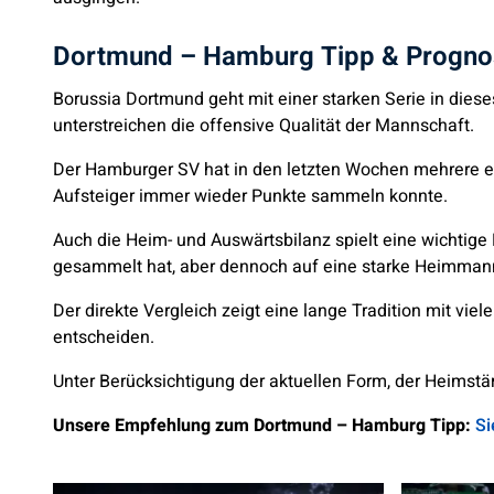
Dortmund – Hamburg Tipp & Prognose
Borussia Dortmund geht mit einer starken Serie in dies
unterstreichen die offensive Qualität der Mannschaft.
Der Hamburger SV hat in den letzten Wochen mehrere en
Aufsteiger immer wieder Punkte sammeln konnte.
Auch die Heim- und Auswärtsbilanz spielt eine wichtig
gesammelt hat, aber dennoch auf eine starke Heimmanns
Der direkte Vergleich zeigt eine lange Tradition mit v
entscheiden.
Unter Berücksichtigung der aktuellen Form, der Heimstär
Unsere Empfehlung zum Dortmund – Hamburg Tipp:
Si