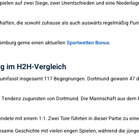
ielen auf zwei Siege, zwei Unentschieden und eine Niederlage
chaften, die sowohl zuhause als auch auswärts regelmäßig Pu
amburg gerne einen aktuellen
Sportwetten Bonus
.
g im H2H-Vergleich
g umfasst insgesamt 117 Begegnungen. Dortmund gewann 47 di
lare Tendenz zugunsten von Dortmund. Die Mannschaft aus dem 
ete mit einem 1:1. Zwei Tore führten in dieser Partie zu eine
einsame Geschichte mit vielen engen Spielen, während die jü