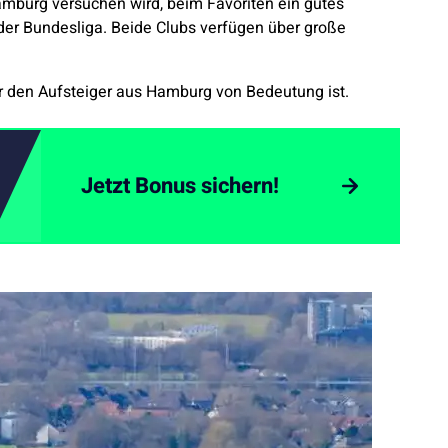
amburg versuchen wird, beim Favoriten ein gutes
er Bundesliga. Beide Clubs verfügen über große
für den Aufsteiger aus Hamburg von Bedeutung ist.
Jetzt Bonus sichern!