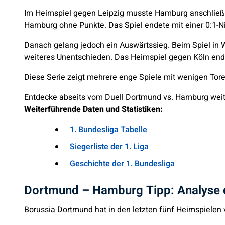
Im Heimspiel gegen Leipzig musste Hamburg anschließe
Hamburg ohne Punkte. Das Spiel endete mit einer 0:1-N
Danach gelang jedoch ein Auswärtssieg. Beim Spiel in Wo
weiteres Unentschieden. Das Heimspiel gegen Köln ende
Diese Serie zeigt mehrere enge Spiele mit wenigen Tor
Entdecke abseits vom Duell Dortmund vs. Hamburg wei
Weiterführende Daten und Statistiken:
1. Bundesliga Tabelle
Siegerliste der 1. Liga
Geschichte der 1. Bundesliga
Dortmund – Hamburg Tipp: Analyse 
Borussia Dortmund hat in den letzten fünf Heimspielen 