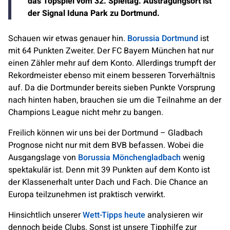
das Topspiel vom 32. Spieltag. Austragungsort ist
der Signal Iduna Park zu Dortmund.
Schauen wir etwas genauer hin.
Borussia Dortmund
ist
mit 64 Punkten Zweiter. Der FC Bayern München hat nur
einen Zähler mehr auf dem Konto. Allerdings trumpft der
Rekordmeister ebenso mit einem besseren Torverhältnis
auf. Da die Dortmunder bereits sieben Punkte Vorsprung
nach hinten haben, brauchen sie um die Teilnahme an der
Champions League nicht mehr zu bangen.
Freilich können wir uns bei der Dortmund – Gladbach
Prognose nicht nur mit dem BVB befassen. Wobei die
Ausgangslage von
Borussia Mönchengladbach
wenig
spektakulär ist. Denn mit 39 Punkten auf dem Konto ist
der Klassenerhalt unter Dach und Fach. Die Chance an
Europa teilzunehmen ist praktisch verwirkt.
Hinsichtlich unserer
Wett-Tipps heute
analysieren wir
dennoch beide Clubs. Sonst ist unsere Tipphilfe zur