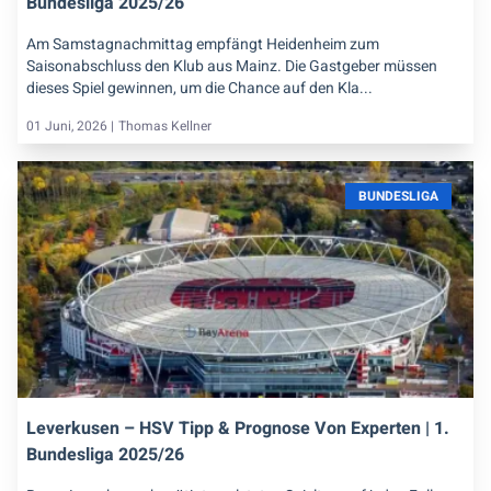
Bundesliga 2025/26
Am Samstagnachmittag empfängt Heidenheim zum
Saisonabschluss den Klub aus Mainz. Die Gastgeber müssen
dieses Spiel gewinnen, um die Chance auf den Kla...
01 Juni, 2026 |
Thomas Kellner
BUNDESLIGA
Leverkusen – HSV Tipp & Prognose Von Experten | 1.
Bundesliga 2025/26