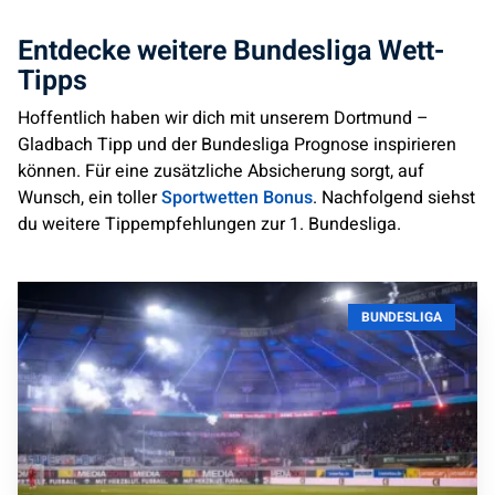
Entdecke weitere Bundesliga Wett-
Tipps
Hoffentlich haben wir dich mit unserem Dortmund –
Gladbach Tipp und der Bundesliga Prognose inspirieren
können. Für eine zusätzliche Absicherung sorgt, auf
Wunsch, ein toller
Sportwetten Bonus
. Nachfolgend siehst
du weitere Tippempfehlungen zur 1. Bundesliga.
BUNDESLIGA