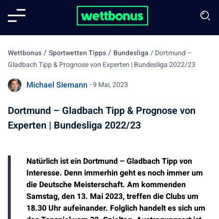
/
/
Wettbonus
Sportwetten Tipps
Bundesliga
/
Dortmund –
Gladbach Tipp & Prognose von Experten | Bundesliga 2022/23
Michael Siemann
- 9 Mai, 2023
Dortmund – Gladbach Tipp & Prognose von
Experten | Bundesliga 2022/23
Natürlich ist ein Dortmund – Gladbach Tipp von
Interesse. Denn immerhin geht es noch immer um
die Deutsche Meisterschaft. Am kommenden
Samstag, den 13. Mai 2023, treffen die Clubs um
18.30 Uhr aufeinander. Folglich handelt es sich um