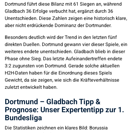
Dortmund führt diese Bilanz mit 61 Siegen an, während
Gladbach 36 Erfolge verbucht hat, ergänzt durch 36
Unentschieden. Diese Zahlen zeigen eine historisch klare,
aber nicht erdrückende Dominanz der Dortmunder.
Besonders deutlich wird der Trend in den letzten fünf
direkten Duellen. Dortmund gewann vier dieser Spiele, ein
weiteres endete unentschieden. Gladbach blieb in dieser
Phase ohne Sieg. Das letzte Aufeinandertreffen endete
3:2 zugunsten von Dortmund. Gerade solche aktuellen
H2H-Daten haben für die Einordnung dieses Spiels
Gewicht, da sie zeigen, wie sich die Kräfteverhältnisse
zuletzt entwickelt haben.
Dortmund – Gladbach Tipp &
Prognose: Unser Expertentipp zur 1.
Bundesliga
Die Statistiken zeichnen ein klares Bild: Borussia