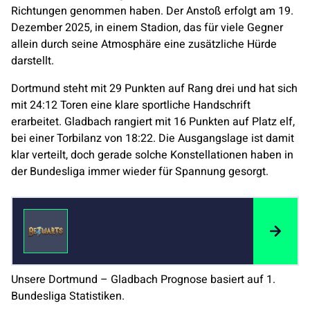
Richtungen genommen haben. Der Anstoß erfolgt am 19.
Dezember 2025, in einem Stadion, das für viele Gegner
allein durch seine Atmosphäre eine zusätzliche Hürde
darstellt.
Dortmund steht mit 29 Punkten auf Rang drei und hat sich
mit 24:12 Toren eine klare sportliche Handschrift
erarbeitet. Gladbach rangiert mit 16 Punkten auf Platz elf,
bei einer Torbilanz von 18:22. Die Ausgangslage ist damit
klar verteilt, doch gerade solche Konstellationen haben in
der Bundesliga immer wieder für Spannung gesorgt.
Unsere Dortmund – Gladbach Prognose basiert auf 1.
Bundesliga Statistiken.