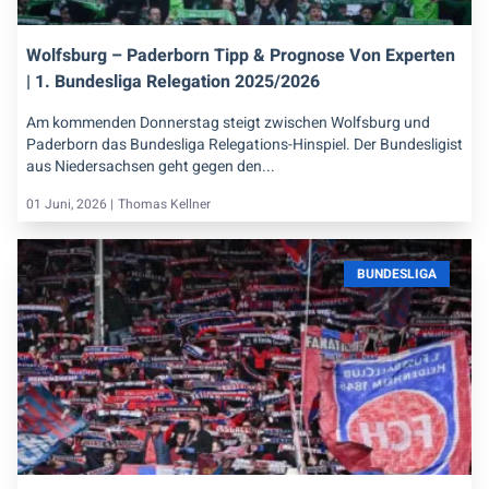
Wolfsburg – Paderborn Tipp & Prognose Von Experten
| 1. Bundesliga Relegation 2025/2026
Am kommenden Donnerstag steigt zwischen Wolfsburg und
Paderborn das Bundesliga Relegations-Hinspiel. Der Bundesligist
aus Niedersachsen geht gegen den...
01 Juni, 2026 |
Thomas Kellner
BUNDESLIGA