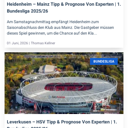
Heidenheim – Mainz Tipp & Prognose Von Experten | 1.
Bundesliga 2025/26
Am Samstagnachmittag empfängt Heidenheim zum
Saisonabschluss den Klub aus Mainz. Die Gastgeber müssen
dieses Spiel gewinnen, um die Chance auf den Kla...
01 Juni, 2026 |
Thomas Kellner
BUNDESLIGA
Leverkusen – HSV Tipp & Prognose Von Experten | 1.