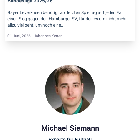
Bundesliga 2025/26
Bayer Leverkusen benötigt am letzten Spieltag auf jeden Fall
einen Sieg gegen den Hamburger SV, für den es um nicht mehr
allzu viel geht, um noch eine...
01 Juni, 2026 |
Johannes Ketterl
Michael Siemann
Experte für Fußball