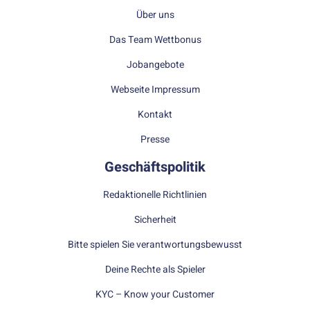
Über uns
Das Team Wettbonus
Jobangebote
Webseite Impressum
Kontakt
Presse
Geschäftspolitik
Redaktionelle Richtlinien
Sicherheit
Bitte spielen Sie verantwortungsbewusst
Deine Rechte als Spieler
KYC – Know your Customer