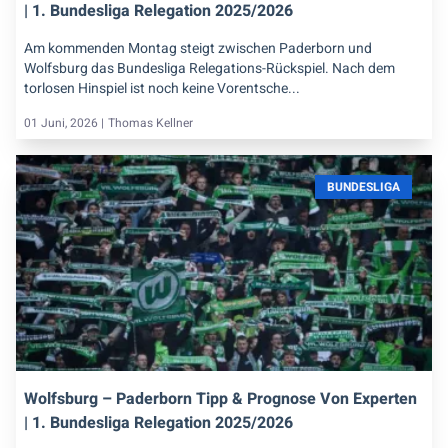
| 1. Bundesliga Relegation 2025/2026
Am kommenden Montag steigt zwischen Paderborn und
Wolfsburg das Bundesliga Relegations-Rückspiel. Nach dem
torlosen Hinspiel ist noch keine Vorentsche...
01 Juni, 2026 |
Thomas Kellner
BUNDESLIGA
Wolfsburg – Paderborn Tipp & Prognose Von Experten
| 1. Bundesliga Relegation 2025/2026