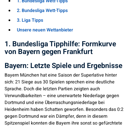
1. Bundesliga Wett-Tipps
2. Bundesliga Wett-Tipps
3. Liga Tipps
Unsere neuen Wettanbieter
1. Bundesliga Tipphilfe: Formkurve
von Bayern gegen Frankfurt
Bayern: Letzte Spiele und Ergebnisse
Bayern München hat eine Saison der Superlative hinter
sich: 21 Siege aus 30 Spielen sprechen eine deutliche
Sprache. Doch die letzten Partien zeigten auch
Verwundbarkeiten – eine unerwartete Niederlage gegen
Dortmund und eine Überraschungsniederlage bei
Heidenheim haben Schatten geworfen. Besonders das 0:2
gegen Dortmund war ein Dämpfer, denn in diesem
Spitzenspiel konnten die Bayern ihre sonst so gefürchtete