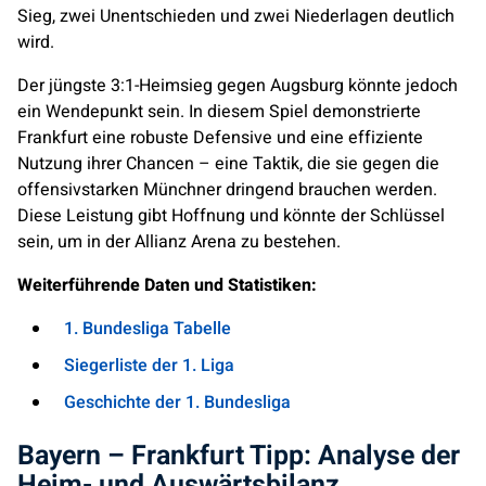
Sieg, zwei Unentschieden und zwei Niederlagen deutlich
wird.
Der jüngste 3:1-Heimsieg gegen Augsburg könnte jedoch
ein Wendepunkt sein. In diesem Spiel demonstrierte
Frankfurt eine robuste Defensive und eine effiziente
Nutzung ihrer Chancen – eine Taktik, die sie gegen die
offensivstarken Münchner dringend brauchen werden.
Diese Leistung gibt Hoffnung und könnte der Schlüssel
sein, um in der Allianz Arena zu bestehen.
Weiterführende Daten und Statistiken:
1. Bundesliga Tabelle
Siegerliste der 1. Liga
Geschichte der 1. Bundesliga
Bayern – Frankfurt Tipp: Analyse der
Heim- und Auswärtsbilanz