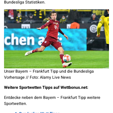
Bundesliga Statistiken.
Unser Bayern – Frankfurt Tipp und die Bundesliga
Vorhersage // Foto: Alamy Live News
Weitere Sportwetten Tipps auf Wettbonus.net:
Entdecke neben dem Bayern – Frankfurt Tipp weitere
Sportwetten.