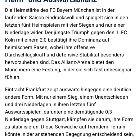
Die Heimstärke des FC Bayern München ist in der
laufenden Saison eindrucksvoll und spiegelt sich in den
letzten fünf Heimspielen mit vier Siegen und nur einer
Niederlage wider. Der jüngste Triumph gegen den 1. FC
Köln mit einem 2:0 bestätigt ihre Dominanz auf
heimischem Rasen, wobei ihre offensive
Durchschlagskraft und defensive Stabilität besonders
hervorzuheben sind. Das Allianz-Arena bietet den
Münchnern eine Festung, in der sie sich fast unbesiegbar
fühlen.
Eintracht Frankfurt zeigt auswärts hingegen eine deutlich
andere Form. Mit nur einem Sieg, einem Unentschieden
und drei Niederlagen in ihren letzten fünf
Auswärtsspielen, darunter eine demütigende 0:3-
Niederlage gegen Stuttgart, kämpfen sie darum, ihre Form
zu stabilisieren. Diese Schwäche auf fremdem Terrain
könnte in der anstehenden Begegnung entscheidend sein,