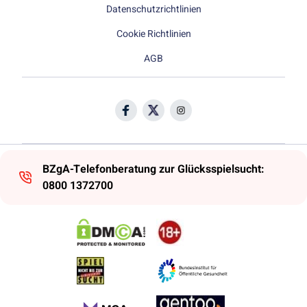
Datenschutzrichtlinien
Cookie Richtlinien
AGB
BZgA-Telefonberatung zur Glücksspielsucht:
0800 1372700