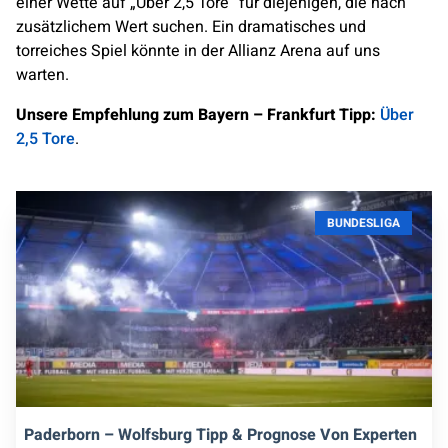
einer Wette auf „Über 2,5 Tore“ für diejenigen, die nach
zusätzlichem Wert suchen. Ein dramatisches und
torreiches Spiel könnte in der Allianz Arena auf uns
warten.
Unsere Empfehlung zum Bayern – Frankfurt Tipp:
Über
2,5 Tore
.
BUNDESLIGA
Paderborn – Wolfsburg Tipp & Prognose Von Experten