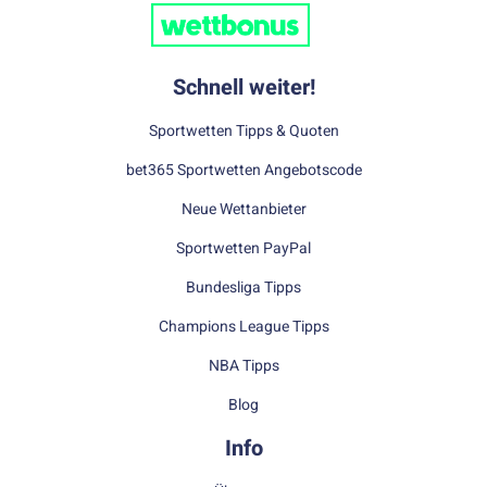
Schnell weiter!
Sportwetten Tipps & Quoten
bet365 Sportwetten Angebotscode
Neue Wettanbieter
Sportwetten PayPal
Bundesliga Tipps
Champions League Tipps
NBA Tipps
Blog
Info