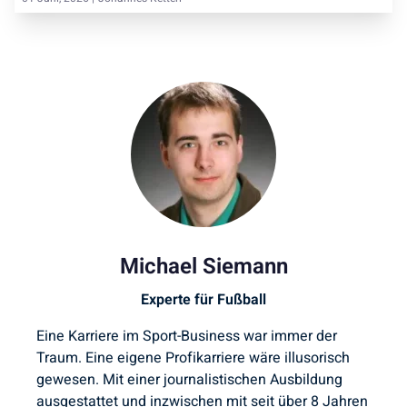
Michael Siemann
Experte für Fußball
Eine Karriere im Sport-Business war immer der
Traum. Eine eigene Profikarriere wäre illusorisch
gewesen. Mit einer journalistischen Ausbildung
ausgestattet und inzwischen mit seit über 8 Jahren