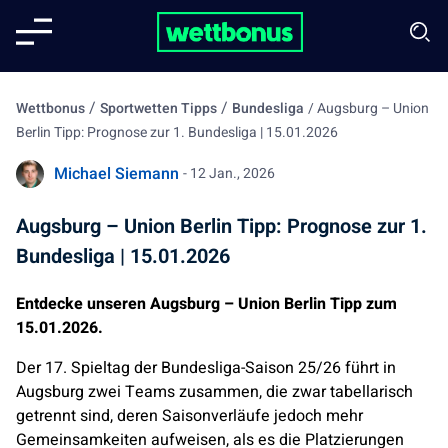
/
/
Wettbonus
Sportwetten Tipps
Bundesliga
/
Augsburg – Union
Berlin Tipp: Prognose zur 1. Bundesliga | 15.01.2026
Michael Siemann
- 12 Jan., 2026
Augsburg – Union Berlin Tipp: Prognose zur 1.
Bundesliga | 15.01.2026
Entdecke unseren Augsburg – Union Berlin Tipp zum
15.01.2026.
Der 17. Spieltag der Bundesliga-Saison 25/26 führt in
Augsburg zwei Teams zusammen, die zwar tabellarisch
getrennt sind, deren Saisonverläufe jedoch mehr
Gemeinsamkeiten aufweisen, als es die Platzierungen