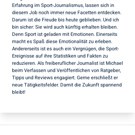
Erfahrung im Sport-Journalismus, lassen sich in
diesem Job noch immer neue Facetten entdecken.
Darum ist die Freude bis heute geblieben. Und ich
bin sicher: Sie wird auch künftig erhalten bleiben.
Denn Sport ist geladen mit Emotionen. Einerseits
macht es Spaß diese Emotionalität zu erleben.
Andererseits ist es auch ein Vergnügen, die Sport-
Ereignisse auf ihre Statistiken und Fakten zu
reduzieren. Als freiberuflicher Journalist ist Michael
beim Verfassen und Veröffentlichen von Ratgeber,
Tipps und Reviews engagiert. Gerne erschließt er
neue Tätigkeitsfelder. Damit die Zukunft spannend
bleibt!