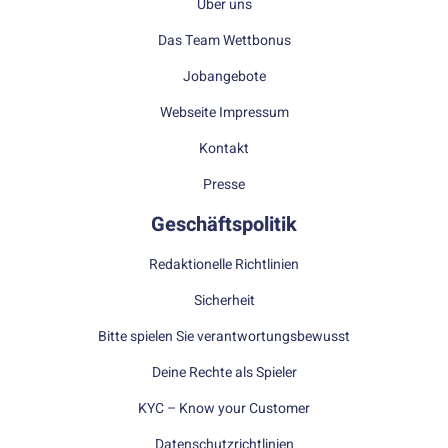
Über uns
Das Team Wettbonus
Jobangebote
Webseite Impressum
Kontakt
Presse
Geschäftspolitik
Redaktionelle Richtlinien
Sicherheit
Bitte spielen Sie verantwortungsbewusst
Deine Rechte als Spieler
KYC – Know your Customer
Datenschutzrichtlinien