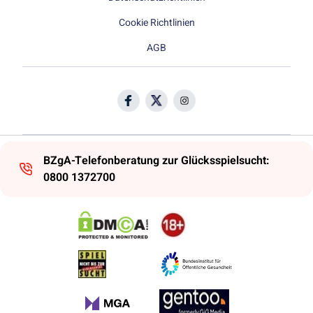
Cookie Richtlinien
AGB
BZgA-Telefonberatung zur Glücksspielsucht:
0800 1372700