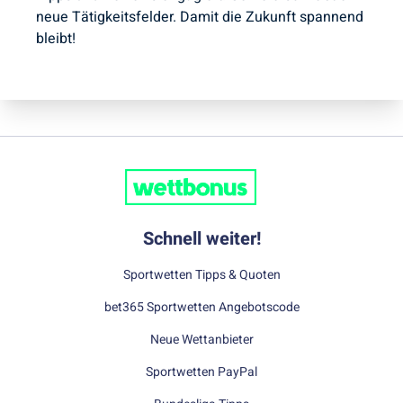
neue Tätigkeitsfelder. Damit die Zukunft spannend
bleibt!
Schnell weiter!
Sportwetten Tipps & Quoten
bet365 Sportwetten Angebotscode
Neue Wettanbieter
Sportwetten PayPal