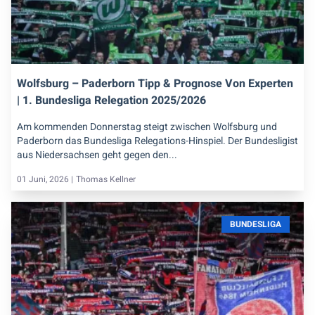
Wolfsburg – Paderborn Tipp & Prognose Von Experten
| 1. Bundesliga Relegation 2025/2026
Am kommenden Donnerstag steigt zwischen Wolfsburg und
Paderborn das Bundesliga Relegations-Hinspiel. Der Bundesligist
aus Niedersachsen geht gegen den...
01 Juni, 2026 |
Thomas Kellner
BUNDESLIGA