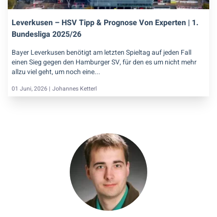
Leverkusen – HSV Tipp & Prognose Von Experten | 1.
Bundesliga 2025/26
Bayer Leverkusen benötigt am letzten Spieltag auf jeden Fall
einen Sieg gegen den Hamburger SV, für den es um nicht mehr
allzu viel geht, um noch eine...
01 Juni, 2026 |
Johannes Ketterl