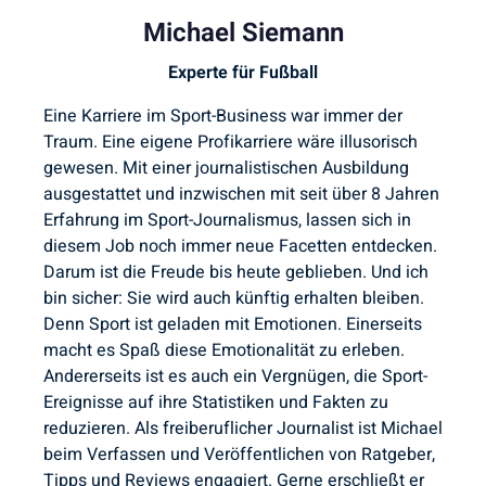
Michael Siemann
Experte für Fußball
Eine Karriere im Sport-Business war immer der
Traum. Eine eigene Profikarriere wäre illusorisch
gewesen. Mit einer journalistischen Ausbildung
ausgestattet und inzwischen mit seit über 8 Jahren
Erfahrung im Sport-Journalismus, lassen sich in
diesem Job noch immer neue Facetten entdecken.
Darum ist die Freude bis heute geblieben. Und ich
bin sicher: Sie wird auch künftig erhalten bleiben.
Denn Sport ist geladen mit Emotionen. Einerseits
macht es Spaß diese Emotionalität zu erleben.
Andererseits ist es auch ein Vergnügen, die Sport-
Ereignisse auf ihre Statistiken und Fakten zu
reduzieren. Als freiberuflicher Journalist ist Michael
beim Verfassen und Veröffentlichen von Ratgeber,
Tipps und Reviews engagiert. Gerne erschließt er