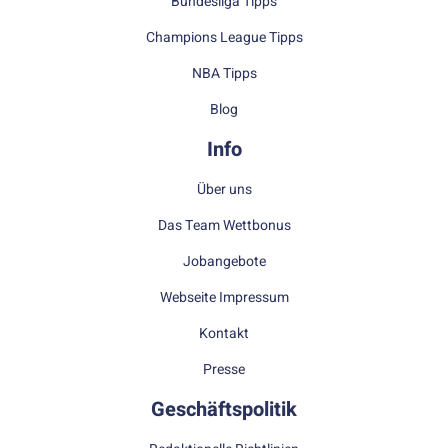
Bundesliga Tipps
Champions League Tipps
NBA Tipps
Blog
Info
Über uns
Das Team Wettbonus
Jobangebote
Webseite Impressum
Kontakt
Presse
Geschäftspolitik