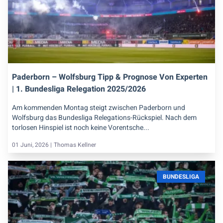
Paderborn – Wolfsburg Tipp & Prognose Von Experten
| 1. Bundesliga Relegation 2025/2026
Am kommenden Montag steigt zwischen Paderborn und
Wolfsburg das Bundesliga Relegations-Rückspiel. Nach dem
torlosen Hinspiel ist noch keine Vorentsche...
01 Juni, 2026 |
Thomas Kellner
BUNDESLIGA