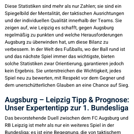
Diese Statistiken sind mehr als nur Zahlen; sie sind ein
Spiegelbild der Mentalität, der taktischen Ausrichtungen
und der individuellen Qualität innerhalb der Teams. Sie
zeigen auf, wie Leipzig es schafft, gegen Augsburg
regelmäßig zu punkten und welche Herausforderungen
Augsburg zu überwinden hat, um diese Bilanz zu
verbessern. In der Welt des Fußballs, wo der Ball rund ist
und das nächste Spiel immer das wichtigste, bieten
solche Statistiken zwar Orientierung, garantieren jedoch
kein Ergebnis. Sie unterstreichen die Wichtigkeit, jedes
Spiel neu zu bewerten, mit Respekt vor dem Gegner und
dem unerschütterlichen Glauben an eine Chance auf Sieg.
Augsburg – Leipzig Tipp & Prognose:
Unser Expertentipp zur 1. Bundesliga
Das bevorstehende Duell zwischen dem FC Augsburg und
RB Leipzig ist mehr als nur ein weiteres Spiel in der
Bundesliga; es ist eine Begegnung, die von taktischem