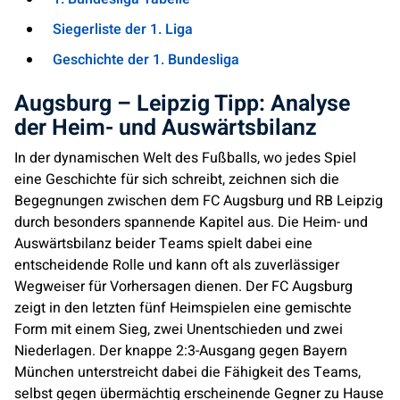
Siegerliste der 1. Liga
Geschichte der 1. Bundesliga
Augsburg – Leipzig Tipp: Analyse
der Heim- und Auswärtsbilanz
In der dynamischen Welt des Fußballs, wo jedes Spiel
eine Geschichte für sich schreibt, zeichnen sich die
Begegnungen zwischen dem FC Augsburg und RB Leipzig
durch besonders spannende Kapitel aus. Die Heim- und
Auswärtsbilanz beider Teams spielt dabei eine
entscheidende Rolle und kann oft als zuverlässiger
Wegweiser für Vorhersagen dienen. Der FC Augsburg
zeigt in den letzten fünf Heimspielen eine gemischte
Form mit einem Sieg, zwei Unentschieden und zwei
Niederlagen. Der knappe 2:3-Ausgang gegen Bayern
München unterstreicht dabei die Fähigkeit des Teams,
selbst gegen übermächtig erscheinende Gegner zu Hause