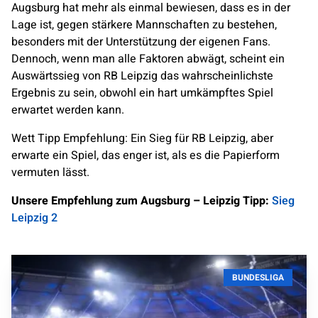
Augsburg hat mehr als einmal bewiesen, dass es in der
Lage ist, gegen stärkere Mannschaften zu bestehen,
besonders mit der Unterstützung der eigenen Fans.
Dennoch, wenn man alle Faktoren abwägt, scheint ein
Auswärtssieg von RB Leipzig das wahrscheinlichste
Ergebnis zu sein, obwohl ein hart umkämpftes Spiel
erwartet werden kann.
Wett Tipp Empfehlung: Ein Sieg für RB Leipzig, aber
erwarte ein Spiel, das enger ist, als es die Papierform
vermuten lässt.
Unsere Empfehlung zum Augsburg – Leipzig Tipp:
Sieg
Leipzig 2
BUNDESLIGA