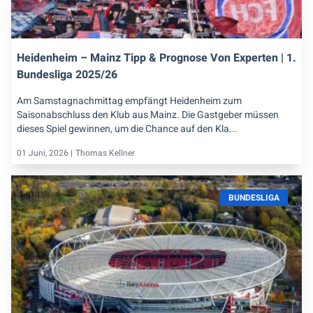
Heidenheim – Mainz Tipp & Prognose Von Experten | 1.
Bundesliga 2025/26
Am Samstagnachmittag empfängt Heidenheim zum
Saisonabschluss den Klub aus Mainz. Die Gastgeber müssen
dieses Spiel gewinnen, um die Chance auf den Kla...
01 Juni, 2026 |
Thomas Kellner
BUNDESLIGA