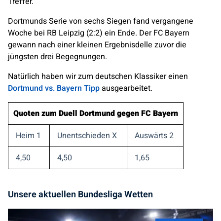
Treffer.
Dortmunds Serie von sechs Siegen fand vergangene
Woche bei RB Leipzig (2:2) ein Ende. Der FC Bayern
gewann nach einer kleinen Ergebnisdelle zuvor die
jüngsten drei Begegnungen.
Natürlich haben wir zum deutschen Klassiker einen
Dortmund vs. Bayern Tipp
ausgearbeitet.
Quoten zum Duell
Dortmund
gegen
FC Bayern
Heim 1
Unentschieden X
Auswärts 2
4,50
4,50
1,65
Unsere aktuellen Bundesliga Wetten