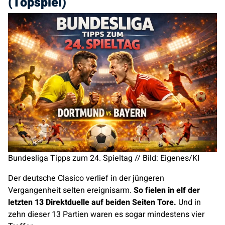
(Topspiel)
Bundesliga Tipps zum 24. Spieltag // Bild: Eigenes/KI
Der deutsche Clasico verlief in der jüngeren
Vergangenheit selten ereignisarm.
So fielen in elf der
letzten 13 Direktduelle auf beiden Seiten Tore.
Und in
zehn dieser 13 Partien waren es sogar mindestens vier