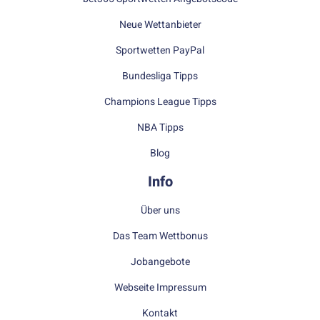
Neue Wettanbieter
Sportwetten PayPal
Bundesliga Tipps
Champions League Tipps
NBA Tipps
Blog
Info
Über uns
Das Team Wettbonus
Jobangebote
Webseite Impressum
Kontakt