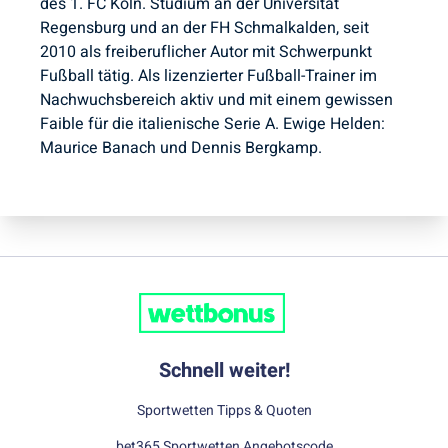
des 1. FC Köln. Studium an der Universität
Regensburg und an der FH Schmalkalden, seit
2010 als freiberuflicher Autor mit Schwerpunkt
Fußball tätig. Als lizenzierter Fußball-Trainer im
Nachwuchsbereich aktiv und mit einem gewissen
Faible für die italienische Serie A. Ewige Helden:
Maurice Banach und Dennis Bergkamp.
Schnell weiter!
Sportwetten Tipps & Quoten
bet365 Sportwetten Angebotscode