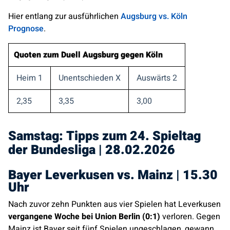
Hier entlang zur ausführlichen
Augsburg vs. Köln
Prognose
.
Quoten zum Duell
Augsburg
gegen
Köln
Heim 1
Unentschieden X
Auswärts 2
2,35
3,35
3,00
Samstag: Tipps zum
24
. Spieltag
der Bundesliga |
28.02.2026
Bayer Leverkusen
vs.
Mainz
|
15.30
Uhr
Nach zuvor zehn Punkten aus vier Spielen hat Leverkusen
vergangene Woche bei Union Berlin (0:1)
verloren. Gegen
Mainz ist Bayer seit fünf Spielen ungeschlagen, gewann