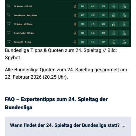
Bundesliga Tipps & Quoten zum 24. Spieltag // Bild:
Spybet
Alle Bundesliga Quoten zum 24. Spieltag gesammelt am
22. Februar 2026 (20.25 Uhr).
FAQ – Expertentipps zum
24
. Spieltag der
Bundesliga
Wann findet der
24
. Spieltag der Bundesliga statt?