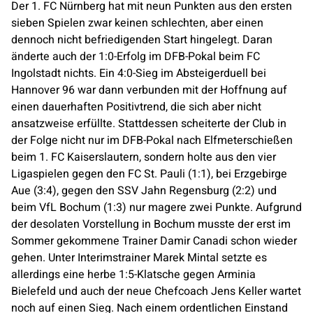
Der 1. FC Nürnberg hat mit neun Punkten aus den ersten
sieben Spielen zwar keinen schlechten, aber einen
dennoch nicht befriedigenden Start hingelegt. Daran
änderte auch der 1:0-Erfolg im DFB-Pokal beim FC
Ingolstadt nichts. Ein 4:0-Sieg im Absteigerduell bei
Hannover 96 war dann verbunden mit der Hoffnung auf
einen dauerhaften Positivtrend, die sich aber nicht
ansatzweise erfüllte. Stattdessen scheiterte der Club in
der Folge nicht nur im DFB-Pokal nach Elfmeterschießen
beim 1. FC Kaiserslautern, sondern holte aus den vier
Ligaspielen gegen den FC St. Pauli (1:1), bei Erzgebirge
Aue (3:4), gegen den SSV Jahn Regensburg (2:2) und
beim VfL Bochum (1:3) nur magere zwei Punkte. Aufgrund
der desolaten Vorstellung in Bochum musste der erst im
Sommer gekommene Trainer Damir Canadi schon wieder
gehen. Unter Interimstrainer Marek Mintal setzte es
allerdings eine herbe 1:5-Klatsche gegen Arminia
Bielefeld und auch der neue Chefcoach Jens Keller wartet
noch auf einen Sieg. Nach einem ordentlichen Einstand