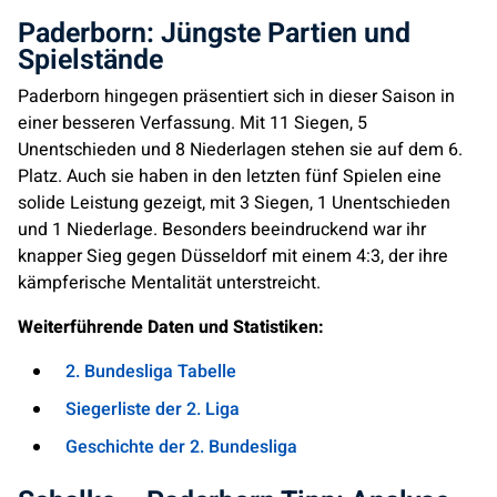
Paderborn: Jüngste Partien und
Spielstände
Paderborn hingegen präsentiert sich in dieser Saison in
einer besseren Verfassung. Mit 11 Siegen, 5
Unentschieden und 8 Niederlagen stehen sie auf dem 6.
Platz. Auch sie haben in den letzten fünf Spielen eine
solide Leistung gezeigt, mit 3 Siegen, 1 Unentschieden
und 1 Niederlage. Besonders beeindruckend war ihr
knapper Sieg gegen Düsseldorf mit einem 4:3, der ihre
kämpferische Mentalität unterstreicht.
Weiterführende Daten und Statistiken:
2. Bundesliga Tabelle
Siegerliste der 2. Liga
Geschichte der 2. Bundesliga