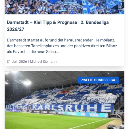
Darmstadt – Kiel Tipp & Prognose | 2. Bundesliga
2026/27
Darmstadt startet aufgrund der herausragenden Heimbilanz,
des besseren Tabellenplatzes und der positiven direkten Bilanz
als Favorit in die neue Saiso...
31 Juli, 2026 |
Michael Siemann
ZWEITE BUNDESLIGA