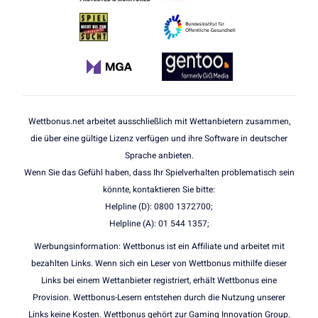
Wettbonus.net arbeitet ausschließlich mit Wettanbietern zusammen,
die über eine gültige Lizenz verfügen und ihre Software in deutscher
Sprache anbieten.
Wenn Sie das Gefühl haben, dass Ihr Spielverhalten problematisch sein
könnte, kontaktieren Sie bitte:
Helpline (D): 0800 1372700;
Helpline (A): 01 544 1357;
Werbungsinformation: Wettbonus ist ein Affiliate und arbeitet mit
bezahlten Links. Wenn sich ein Leser von Wettbonus mithilfe dieser
Links bei einem Wettanbieter registriert, erhält Wettbonus eine
Provision. Wettbonus-Lesern entstehen durch die Nutzung unserer
Links keine Kosten. Wettbonus gehört zur Gaming Innovation Group.