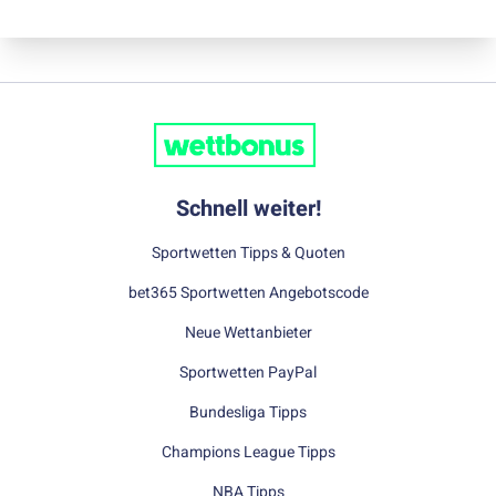
Schnell weiter!
Sportwetten Tipps & Quoten
bet365 Sportwetten Angebotscode
Neue Wettanbieter
Sportwetten PayPal
Bundesliga Tipps
Champions League Tipps
NBA Tipps