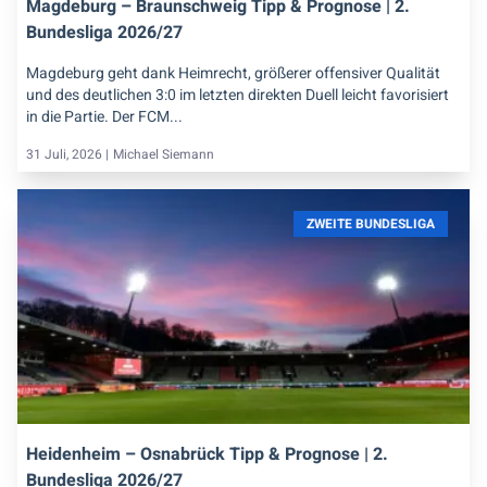
Magdeburg – Braunschweig Tipp & Prognose | 2.
Bundesliga 2026/27
Magdeburg geht dank Heimrecht, größerer offensiver Qualität
und des deutlichen 3:0 im letzten direkten Duell leicht favorisiert
in die Partie. Der FCM...
31 Juli, 2026 |
Michael Siemann
ZWEITE BUNDESLIGA
Heidenheim – Osnabrück Tipp & Prognose | 2.
Bundesliga 2026/27