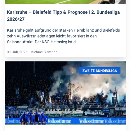
Karlsruhe – Bielefeld Tipp & Prognose | 2. Bundesliga
2026/27
Karlsruhe geht aufgrund der starken Heimbilanz und Bielefelds
zehn Auswärtsniederlagen leicht favorisiert in den
Saisonauftakt. Der KSC-Heimsieg ist d...
31 Juli, 2026 |
Michael Siemann
ZWEITE BUNDESLIGA