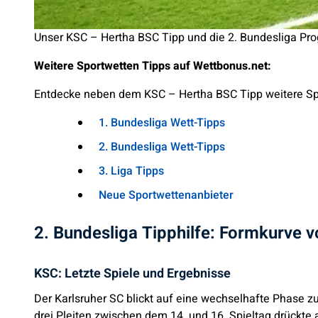
Unser KSC – Hertha BSC Tipp und die 2. Bundesliga Pro
Weitere Sportwetten Tipps auf Wettbonus.net:
Entdecke neben dem KSC – Hertha BSC Tipp weitere Sp
1. Bundesliga Wett-Tipps
2. Bundesliga Wett-Tipps
3. Liga Tipps
Neue Sportwettenanbieter
2. Bundesliga Tipphilfe: Formkurve
KSC: Letzte Spiele und Ergebnisse
Der Karlsruher SC blickt auf eine wechselhafte Phase zu
drei Pleiten zwischen dem 14. und 16. Spieltag drückte