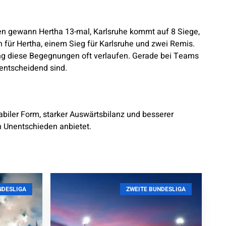
llen gewann Hertha 13-mal, Karlsruhe kommt auf 8 Siege,
 für Hertha, einem Sieg für Karlsruhe und zwei Remis.
 eng diese Begegnungen oft verlaufen. Gerade bei Teams
entscheidend sind.
abiler Form, starker Auswärtsbilanz und besserer
in Unentschieden anbietet.
NDESLIGA
ZWEITE BUNDESLIGA