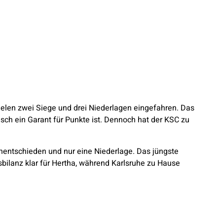
pielen zwei Siege und drei Niederlagen eingefahren. Das
sch ein Garant für Punkte ist. Dennoch hat der KSC zu
Unentschieden und nur eine Niederlage. Das jüngste
tsbilanz klar für Hertha, während Karlsruhe zu Hause