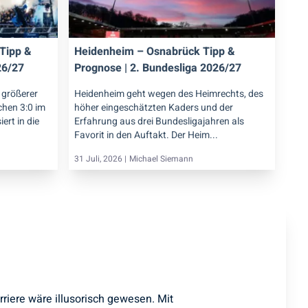
Tipp &
Heidenheim – Osnabrück Tipp &
26/27
Prognose | 2. Bundesliga 2026/27
 größerer
Heidenheim geht wegen des Heimrechts, des
chen 3:0 im
höher eingeschätzten Kaders und der
iert in die
Erfahrung aus drei Bundesligajahren als
Favorit in den Auftakt. Der Heim...
31 Juli, 2026 |
Michael Siemann
riere wäre illusorisch gewesen. Mit