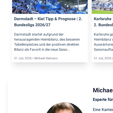
Darmstadt – Kiel Tipp & Prognose | 2.
Karlsruhe 
Bundesliga 2026/27
2. Bundes
Darmstadt startet aufgrund der
Karlsruhe g
herausragenden Heimbilanz, des besseren
Heimbilanz 
Tabellenplatzes und der positiven direkten
Auswärtsnied
Bilanz als Favorit in die neue Saiso...
Saisonauftak
31 Juli, 2026 |
Michael Siemann
31 Juli, 2026 |
Michae
Experte für
Eine Karrie