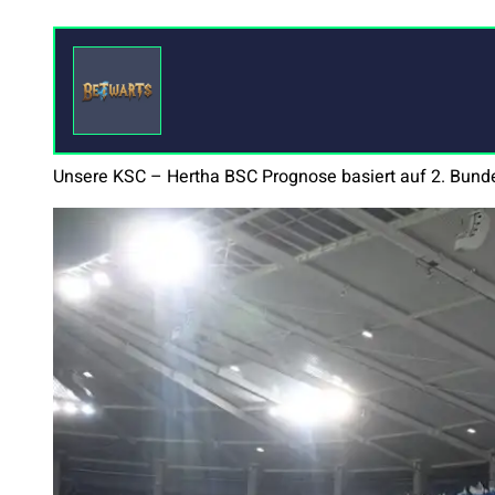
Unsere KSC – Hertha BSC Prognose basiert auf 2. Bundes