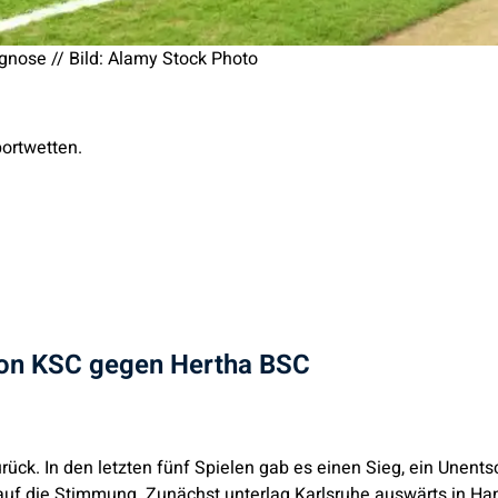
gnose // Bild: Alamy Stock Photo
ortwetten.
 von KSC gegen Hertha BSC
rück. In den letzten fünf Spielen gab es einen Sieg, ein Unent
 auf die Stimmung. Zunächst unterlag Karlsruhe auswärts in Han